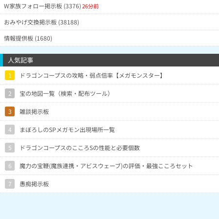
W家族フォロー掲示板 (3376)
26分前
おみやげ交換掲示板 (38188)
情報提供板 (1680)
人気記事
1
ドラゴンコープスの攻略・弱点倍率【メガモンスター】
2
宝の地図一覧（検索・配布ツール）
3
雑談掲示板
4
まぼろしのSPメガモン出現場所一覧
5
ドラゴンコープスのこころSの性能と必要個数
6
魔力の宝鞭(魔族連携・アビスウェーブ)の評価・最強こころセット
7
愚痴掲示板