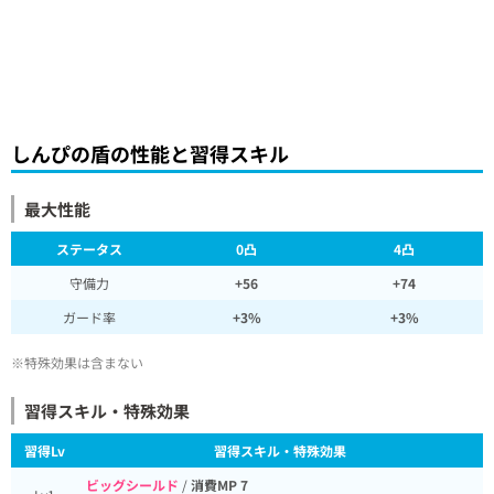
しんぴの盾の性能と習得スキル
最大性能
ステータス
0凸
4凸
守備力
+56
+74
ガード率
+3%
+3%
※特殊効果は含まない
習得スキル・特殊効果
習得Lv
習得スキル・特殊効果
ビッグシールド
/
消費MP 7