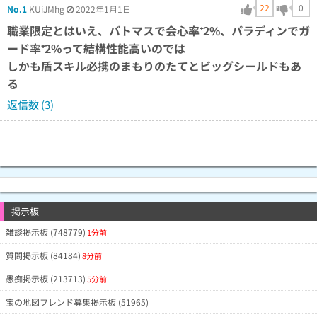
22
0
No.1
KUiJMhg
2022年1月1日
職業限定とはいえ、バトマスで会心率⁺2%、パラディンでガ
ード率⁺2%って結構性能高いのでは
しかも盾スキル必携のまもりのたてとビッグシールドもあ
る
返信数 (3)
掲示板
雑談掲示板 (748779)
1分前
質問掲示板 (84184)
8分前
愚痴掲示板 (213713)
5分前
宝の地図フレンド募集掲示板 (51965)