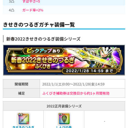
3凸
すばやさ+5
4凸
ガード率+2%
きせきのつるぎガチャ装備一覧
新春2022きせきのつるぎ装備シリーズ
開催期間
2022/1/1(土)0:00～2022/1/28(金)14:59
補足
ふくびき補助券は交換日から約1ヶ月間有効
2022正月装備シリーズ
-
きせきのつるぎ
しんぴの盾