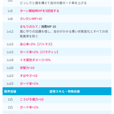
Lv1
どっしりと盾を構えて自分の盾ガード率を上げる
Lv5
ターン開始時HPを5回復する
Lv8
さいだいMP+10
まもりのたて
/
消費MP 10
Lv12
盾に守りの加護を宿し、自分がかかる悪い状態変化とすべての状
態異常を防ぐ
Lv15
会心率+2%【バトマス】
Lv15
ガード率+2%【パラディン】
Lv18
イオ属性ダメージ+5%
Lv20
攻撃力+10
Lv23
すばやさ+10
Lv25
ガード率+1%
限界突破
習得スキル・特殊効果
1凸
こうげき魔力+10
2凸
ガード率+1%