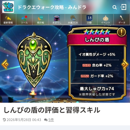
ドラクエウォーク攻略 - みんドラ
最新情報
ツール
掲示板
まぼろし
水着2026
18章
イベント
データ
しんぴの盾の評価と習得スキル
2026年5月28日 06:43
5件