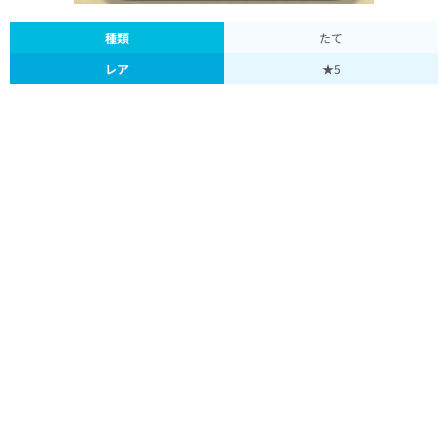
種類
たて
レア
★5