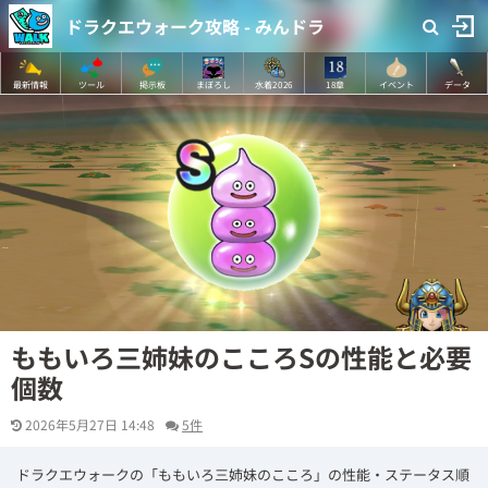
ドラクエウォーク攻略 - みんドラ
最新情報
ツール
掲示板
まぼろし
水着2026
18章
イベント
データ
ももいろ三姉妹のこころSの性能と必要
個数
2026年5月27日 14:48
5件
ドラクエウォークの「ももいろ三姉妹のこころ」の性能・ステータス順