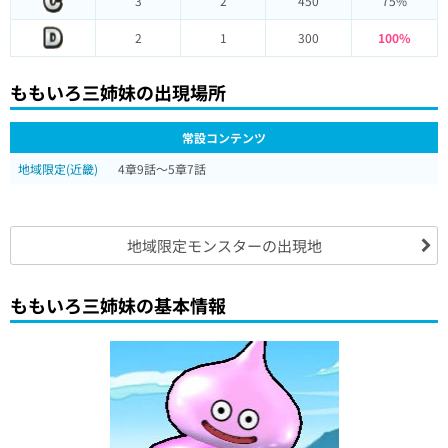
3
2
450
75%
2
1
300
100%
ももいろ三姉妹の出現場所
常設コンテンツ
地域限定(近畿)
4章9話～5章7話
地域限定モンスターの出現地
ももいろ三姉妹の基本情報