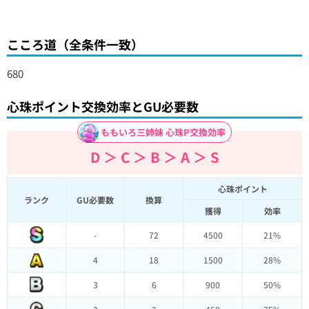
こころ道（全条件一致）
680
心珠ポイント交換効率とGU必要数
ももいろ三姉妹 心珠P交換効率
D ＞ C ＞ B ＞ A ＞ S
心珠ポイント
ランク
GU必要数
換算
獲得
効率
-
72
4500
21%
4
18
1500
28%
3
6
900
50%