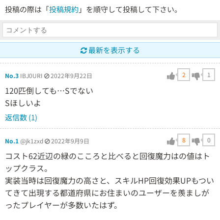
投稿の際は「
投稿規約
」を順守して投稿して下さい。
最新を表示する
2
1
No.3
IBJ0URI
2022年9月22日
120匹倒しても…Sでない
Sほしいよ
返信数 (1)
8
0
No.1
@jk1zxd
2022年9月9日
コスト62近辺の緑のこころと比べると回復魔力はの値はト
ップクラス。
実装当時は回復魔力の高さと、スキルHP回復効果UPもつい
てきて出現する都道府県にお住まいのユーザーを羨ましが
ったプレイヤーが多数いたはず。