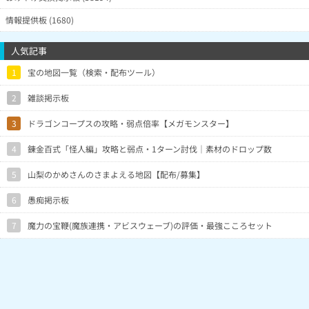
情報提供板 (1680)
人気記事
1
宝の地図一覧（検索・配布ツール）
2
雑談掲示板
3
ドラゴンコープスの攻略・弱点倍率【メガモンスター】
4
錬金百式「怪人編」攻略と弱点・1ターン討伐｜素材のドロップ数
5
山梨のかめさんのさまよえる地図【配布/募集】
6
愚痴掲示板
7
魔力の宝鞭(魔族連携・アビスウェーブ)の評価・最強こころセット