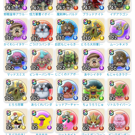
邪眼皇帝アウルート
怪力軍曹イボイノス
魔剣神レパルド
ブラッドナイト
イデアラゴン
かぐわシイタケ(覚醒)
ごうけつパンダ(覚醒)
巨匠もじゃらきラクーン(覚醒)
とろろ大将軍(覚醒)
ムーンキメラ
じごくのドアボーイ
ピンキーパンサー
あやシイタケ
もじゃらきラクーン
マッドスミス
とろろ将軍
あらくれパンダ
レッドアーチャー
ちょうろうじゅ
リトルライバーン
しろバラのきし
モテモテ
ハートナイト
ピンクボンボン
ゴールデンコーン