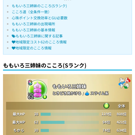
ももいろ三姉妹のこころ(Sランク)
こころ道（全条件一致）
心珠ポイント交換効率とGU必要数
ももいろ三姉妹の出現場所
ももいろ三姉妹の基本情報
ももいろ三姉妹に関する記事
地域限定コスト62のこころ情報
地域限定のこころ情報
ももいろ三姉妹のこころ(Sランク)
ももいろ三姉妹
ときどき見かける
/
スライム系
全体
最大HP
38
119位
808位
最大MP
62
94位
421位
ちから
30
74位
634位