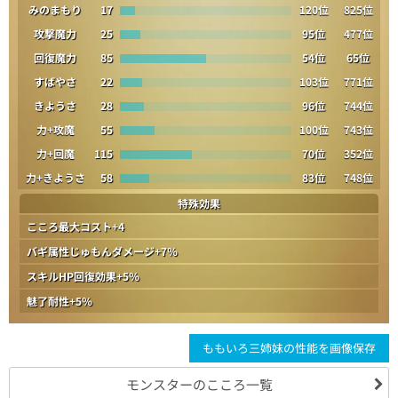
みのまもり
17
120位
825位
攻撃魔力
25
95位
477位
回復魔力
85
54位
65位
すばやさ
22
103位
771位
きようさ
28
96位
744位
力+攻魔
55
100位
743位
力+回魔
115
70位
352位
力+きようさ
58
83位
748位
特殊効果
こころ最大コスト+4
バギ属性じゅもんダメージ+7％
スキルHP回復効果+5％
魅了耐性+5％
ももいろ三姉妹の性能を画像保存
モンスターのこころ一覧