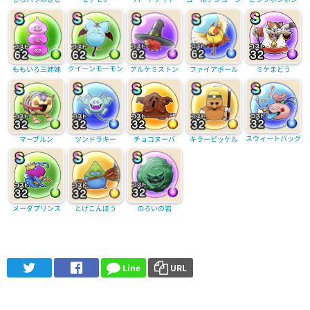
クイーンモーモン
ももいろ三姉妹
アルケミストン
ファイアボール
ミケまどう
スウィートバッグ
マーブルン
ツンドラキー
チョコヌーバ
キラーピッケル
メーダプリンス
とげこんぼう
のろいの岩
Line
URL