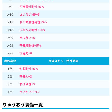
Lv8
ギラ属性耐性+5%
Lv10
さいだいMP+5
Lv15
ドルマ属性耐性+5%
Lv18
虫系への耐性+10%
Lv20
きようさ+5
Lv23
守備減耐性+5%
Lv25
守備力+6
限界突破
習得スキル・特殊効果
1凸
封印耐性+5%
2凸
守備力+3
3凸
すばやさ+5
4凸
さいだいHP+5
りゅうおう装備一覧