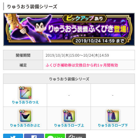
りゅうおう装備シリーズ
開催期間
2019/10/3(木)15:00～10/24(木)14:59
補足
ふくびき補助券は交換日から約1ヶ月間有効
りゅうおう装備シリーズ
-
-
りゅうおうのつえ
りゅうおうのかぶと
りゅうおうローブ上
りゅうおうローブ下
Line
URL