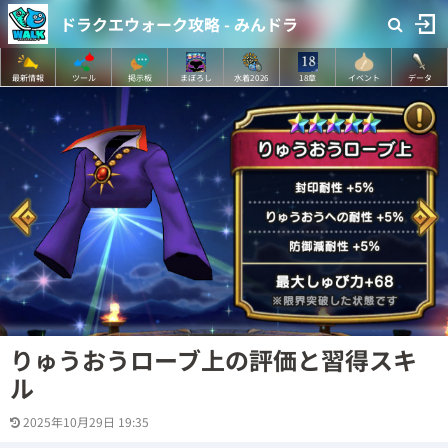
ドラクエウォーク攻略 - みんドラ
最新情報
ツール
掲示板
まぼろし
水着2026
18章
イベント
データ
りゅうおうローブ上の評価と習得スキ
ル
2025年10月29日 19:35