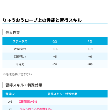
りゅうおうローブ上の性能と習得スキル
最大性能
ステータス
0凸
4凸
攻撃魔力
+16
+19
回復魔力
+5
+6
守備力
+52
+68
※特殊効果は含まない
習得スキル・特殊効果
習得Lv
習得スキル・特殊効果
Lv1
封印耐性+5%
Lv5
りゅうおうへの耐性+5%