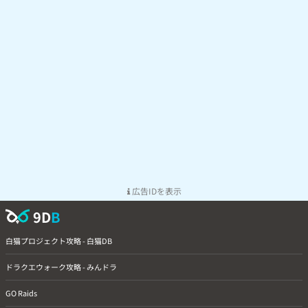
広告IDを表示
9D
B
白猫プロジェクト攻略 - 白猫DB
ドラクエウォーク攻略 - みんドラ
GO Raids