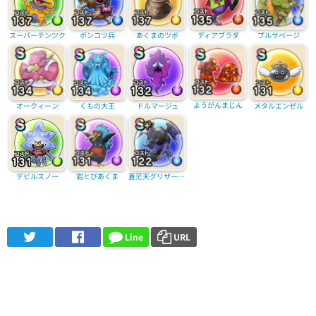
スーパーテンツク
ポンコツ兵
あくまのツボ
ディアブラダ
ブルサベージ
ようがんまじん
オークィーン
くもの大王
ドルマージュ
メタルエンゼル
デビルスノー
蒼茫天グリザード(覚醒)
岩とびあくま
Line
URL