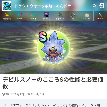
ドラクエウォーク攻略 - みんドラ
最新情報
ツール
掲示板
まぼろし
水着2026
DQ11
イベント
データ
デビルスノーのこころSの性能と必要個
数
2025年9月17日 10:41
1件
ドラクエウォークの「デビルスノーのこころ」の性能・ステータス順