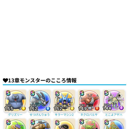
13章モンスターのこころ情報
グリズリー
せつげんりゅう
キラーマシン2
ネクロバルサ
とこよアゲハ