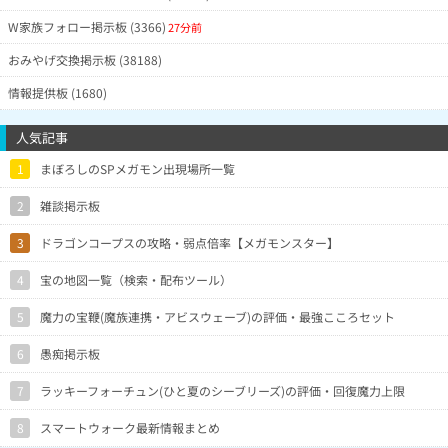
W家族フォロー掲示板 (3366)
27分前
おみやげ交換掲示板 (38188)
情報提供板 (1680)
人気記事
1
まぼろしのSPメガモン出現場所一覧
2
雑談掲示板
3
ドラゴンコープスの攻略・弱点倍率【メガモンスター】
4
宝の地図一覧（検索・配布ツール）
5
魔力の宝鞭(魔族連携・アビスウェーブ)の評価・最強こころセット
6
愚痴掲示板
7
ラッキーフォーチュン(ひと夏のシーブリーズ)の評価・回復魔力上限
8
スマートウォーク最新情報まとめ