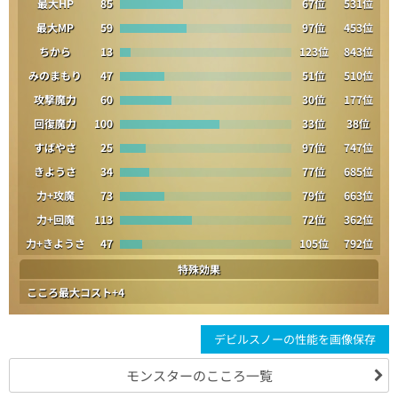
最大HP
85
67位
531位
最大MP
59
97位
453位
ちから
13
123位
843位
みのまもり
47
51位
510位
攻撃魔力
60
30位
177位
回復魔力
100
33位
38位
すばやさ
25
97位
747位
きようさ
34
77位
685位
力+攻魔
73
79位
663位
力+回魔
113
72位
362位
力+きようさ
47
105位
792位
特殊効果
こころ最大コスト+4
デビルスノーの性能を画像保存
モンスターのこころ一覧