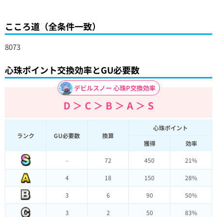
こころ道（全条件一致）
8073
心珠ポイント交換効率とGU必要数
デビルスノー 心珠P交換効率
D ＞ C ＞ B ＞ A ＞ S
心珠ポイント
ランク
GU必要数
換算
獲得
効率
-
72
450
21%
4
18
150
28%
3
6
90
50%
3
2
50
83%