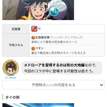
杖
武器種
五指爆炎弾
(フィンガーフレアボムズ)
単体にメラ属性の呪文絶大ダメージ
予想スキル
ベタン
重圧で敵全体に呪文特大ダメージを与える
メドローアを習得するのは死の大地編
なので、
今回のコラボ中に登場する可能性は低そう。
O-Jittchi
予想時点
の内容をみる
(12/5)
ダイの剣