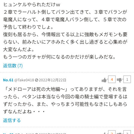
ヒュンケルやられただけｗ
２章でラーハルト倒してバラン出てきて、３章でバランが
竜魔人になって、４章で竜魔人バラン倒して、５章で次の
予告して終わりでしょ。
復刻も居るから、今情報出てる以上に強敵もメガモンも要
らない、前みたいにアホみたく多く出し過ぎると心集めが
大変なんだよ。
もう一つのガチャが何になるのかだけが楽しみだな。
返信数 (7)
4
1
No.61
@Take0418
2022年12月22日
「メドローアは死の大地編〜」ってありますが、それを言
ったら、ベタンは本当なら今回の竜の騎士編で登場するは
ずだったから、また、やっちまう可能性もなきにしもあら
ずなんだよね・・・
返信する
2
3