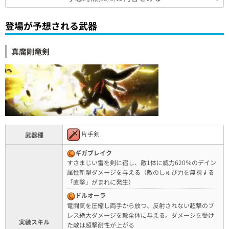
登場が予想される武器
真魔剛竜剣
片手剣
武器種
ギガブレイク
すさまじい雷を剣に宿し、敵1体に威力620％のデイン
属性斬撃ダメージを与える（敵のしゅび力を無視する
「直撃」がまれに発生）
ドルオーラ
竜闘気を圧縮し両手から放つ、反射されない超撃のブ
レス絶大ダメージを敵全体に与える。ダメージを受け
実装スキル
た敵は超撃耐性が上がる