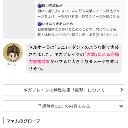
闘いの遺伝子
闘いの遺伝子により、次の行う攻撃のデイン属性ダメ
ージを上げ、一撃だけ斬撃・体技ダメージが倍になる
いきなりきあいため
戦闘開始時にきあいをためることで、次に与える斬
撃・体技ダメージが一撃だけ倍にある(効果1ターン)
ドルオーラ
は｢ミニ｣マダンテのような形で実装
されました。ギガブレイクの
｢直撃｣による守備
力無視効果
がハマると大きく与ダメージを伸ば
O-Jittchi
せそう。
ギガブレイクの特殊効果「直撃」について
予想時点
の内容をみる
(12/5)
マァムのグローブ