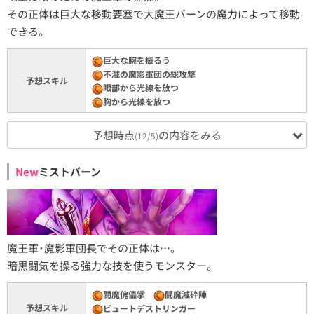
その正体は巨大な移動要塞で大魔王バーンの魔力によって移動
できる。
巨大な腕を振るう
不滅の魔影軍団の総攻撃
予想スキル
眼部から光線を放つ
胸から光線を放つ
予想時点
の内容をみる
(12/5)
New
ミストバーン
魔王軍･魔影軍団長でその正体は…。
暗黒闘気を操る強力な技を使うモンスター。
闘魔傀儡掌
闘魔滅砕陣
予想スキル
ビュートデストリンガー