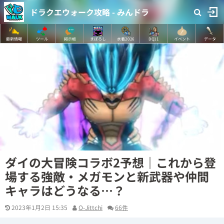
ドラクエウォーク攻略 - みんドラ
最新情報
ツール
掲示板
まぼろし
水着2026
DQ11
イベント
データ
ダイの大冒険コラボ2予想｜これから登
場する強敵・メガモンと新武器や仲間
キャラはどうなる…？
2023年1月2日 15:35
O-Jittchi
66件