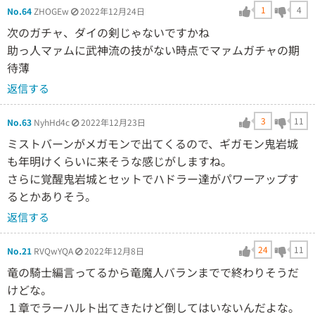
1
4
No.64
ZHOGEw
2022年12月24日
次のガチャ、ダイの剣じゃないですかね
助っ人マァムに武神流の技がない時点でマァムガチャの期
待薄
返信する
3
11
No.63
NyhHd4c
2022年12月23日
ミストバーンがメガモンで出てくるので、ギガモン鬼岩城
も年明けくらいに来そうな感じがしますね。
さらに覚醒鬼岩城とセットでハドラー達がパワーアップす
るとかありそう。
返信する
24
11
No.21
RVQwYQA
2022年12月8日
竜の騎士編言ってるから竜魔人バランまでで終わりそうだ
けどな。
１章でラーハルト出てきたけど倒してはいないんだよな。