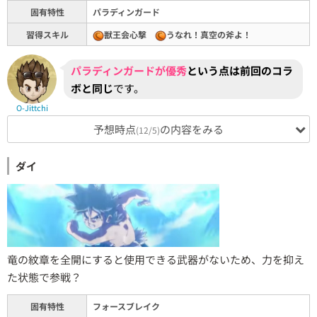
固有特性
パラディンガード
習得スキル
獣王会心撃
うなれ！真空の斧よ！
パラディンガードが優秀
という点は前回のコラ
ボと同じ
です。
O-Jittchi
予想時点
の内容をみる
(12/5)
ダイ
竜の紋章を全開にすると使用できる武器がないため、力を抑え
た状態で参戦？
固有特性
フォースブレイク