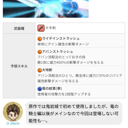
片手剣
武器種
ライデインストラッシュ
単体にデイン属性の斬撃ダメージ
アバンストラッシュ
アバン流殺法のとっておきの技
敵1体に威力400％の斬撃ダメージを与える
予想スキル
大地斬
アバン流殺法のひとつ。敵全体に威力170％のジバリア
属性斬撃ダメージを与える
竜の紋章(拳)
使用者の攻撃力を2段階アップする
原作では鬼岩城で初めて使用しましたが、竜の
騎士編以後がメインなので今回は登場しない可
能性も…。
O-Jittchi