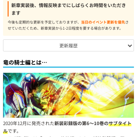
新章実装後、情報反映までにしばらくお時間をいただき
ます
今後も定期的な更新を予定しておりますが、
当日のイベント更新を優先
さ
せていただくため、新章実装から1-2日程度を要する場合があります。
更新履歴
竜の騎士編とは…
2020年12月に発売された
新装彩録版の第6～10巻の
サブタイト
ル
です。