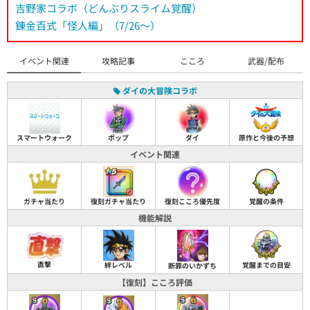
吉野家コラボ（どんぶりスライム覚醒）
錬金百式「怪人編」（7/26～）
イベント関連
攻略記事
こころ
武器/配布
ダイの大冒険コラボ
スマートウォーク
ポップ
ダイ
原作と今後の予想
イベント関連
ガチャ当たり
復刻ガチャ当たり
復刻こころ優先度
覚醒の条件
機能解説
直撃
絆レベル
覚醒までの目安
断罪のいかずち
【復刻】こころ評価