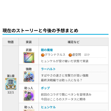
現在のストーリーと今後の予想まとめ
物語
実装
補足など
武器
鎧の魔槍
グランドクルス
虚空閃
ほか
ヒュンケルが受け継いだ状態で実装
強敵
ラーハルト
すばやさの速さと攻撃力が高い強敵
第1章
最終決戦編では助っ人になる？
助っ人
ポップ
12/1
前回のコラボで既にベタンを習得済み
今回はこころのステータスに期待
助っ人
ヒュンケル