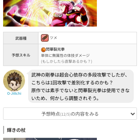
ツメ
武器種
閃華裂光拳
予想スキル
単体に無属性の体技ダメージ
(もしかしたら直撃あるかも？)
武神の剛拳は超会心依存の多段攻撃でしたが、
こちらは1回攻撃で差別化するのかも？
原作では素手でないと閃華裂光拳は使用できな
O-Jittchi
いため、何かしら調整されそう。
予想時点
の内容をみる
(12/5)
輝きの杖