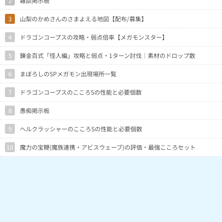
2
雑談掲示板
3
山梨のかめさんのさまよえる地図【配布/募集】
4
ドラゴンコープスの攻略・弱点倍率【メガモンスター】
5
錬金百式「怪人編」攻略と弱点・1ターン討伐｜素材のドロップ数
6
まぼろしのSPメガモン出現場所一覧
7
ドラゴンコープスのこころSの性能と必要個数
8
愚痴掲示板
9
ヘルクラッシャーのこころSの性能と必要個数
10
魔力の宝鞭(魔族連携・アビスウェーブ)の評価・最強こころセット