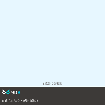
広告IDを表示
9D
B
白猫プロジェクト攻略 - 白猫DB