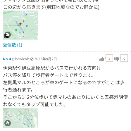
この辺から届きます(別荘地域なのでお静かに)
返信数 (1)
3
0
No.4
@howlcalc
2023年8月2日
伊東駅や伊豆高原駅からバスで行かれる方向け
バス停を降りて歩行者ゲートまで登ります。
左側黒マルのところが車のゲートになるのですがここは歩
行者通れます。
そこから1−2分位歩いて赤マルのあたりにいくと五感澄明使
わなくてもタップ可能でした。