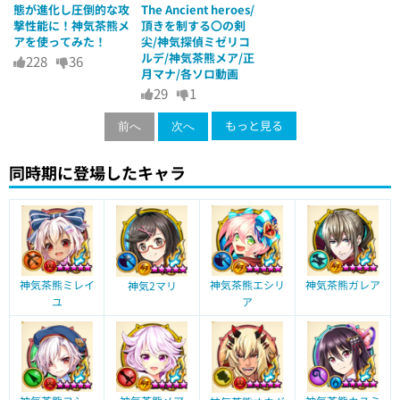
態が進化し圧倒的な攻
The Ancient heroes/
撃性能に！神気茶熊メ
頂きを制する〇の剣
アを使ってみた！
尖/神気探偵ミゼリコ
ルデ/神気茶熊メア/正
228
36
月マナ/各ソロ動画
29
1
もっと見る
前へ
次へ
同時期に登場したキャラ
神気茶熊ミレイ
神気茶熊エシリ
神気茶熊ガレア
神気2マリ
ユ
ア