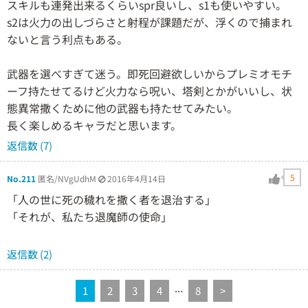
スキルも連発出来るくらいspr良いし、s1も使いやすい。
s2は火力の出しづらさと射程が課題だが、浮くので捕まれ
ないと言う利点もある。
武器を選べすぎて迷う。即死回避欲しいからプレミオモチ
ーフ持たせてるけど火力なら呪い、塔剣とかがいいし、状
態異常撒くために他の武器も持たせてみたい。
長く楽しめるキャラだと思います。
返信数 (7)
5
No.211
匿名/NVgUdhM
2016年4月14日
「人の世に死の穢れを撒く者を退治する」
「それが、私たち退魔師の使命」
返信数 (2)
...
1
2
3
4
8
>