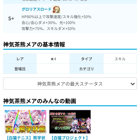
グロリアスロード
HP80%以上で攻撃速度/スキル強化+50%
S+
会心/会心ダメ+30%、光+100%
攻撃力+75%、スキルダメ+50%
神気茶熊メアの基本情報
レア
★4
タイプ
スキル
登場日
カテゴリ
神気茶熊メアの最大ステータス
神気茶熊メアのみんなの動画
【白猫テニス】熊学状
【白猫プロジェクト】