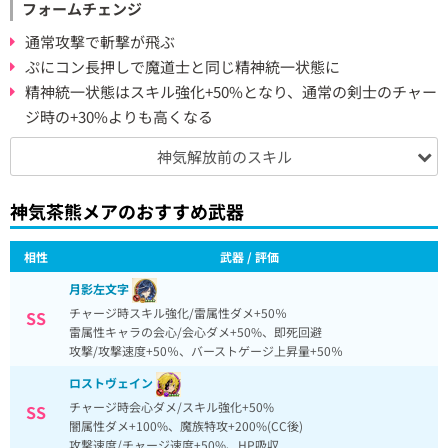
フォームチェンジ
通常攻撃で斬撃が飛ぶ
ぷにコン長押しで魔道士と同じ精神統一状態に
精神統一状態はスキル強化+50%となり、通常の剣士のチャー
ジ時の+30%よりも高くなる
神気解放前のスキル
神気茶熊メアのおすすめ武器
相性
武器 / 評価
月影左文字
チャージ時スキル強化/雷属性ダメ+50％
SS
雷属性キャラの会心/会心ダメ+50%、即死回避
攻撃/攻撃速度+50％、バーストゲージ上昇量+50％
ロストヴェイン
チャージ時会心ダメ/スキル強化+50%
SS
闇属性ダメ+100%、魔族特攻+200%(CC後)
攻撃速度/チャージ速度+50%、HP吸収