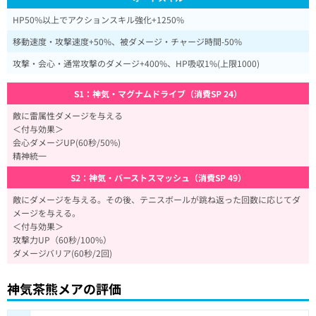
HP50%以上でアクションスキル強化+1250%
移動速度・攻撃速度+50%、被ダメージ・チャージ時間-50%
攻撃・会心・通常攻撃のダメージ+400%、HP吸収1%(上限1000)
S1：神気・マグナムドライブ（消費SP 24）
敵に雷属性ダメージを与える
＜付与効果＞
会心ダメージUP(60秒/50%)
精神統一
S2：神気・バーストスマッシュ（消費SP 49）
敵にダメージを与える。その後、テニスボールが跳ね返った回数に応じてダ
メージを与える。
＜付与効果＞
攻撃力UP（60秒/100%）
ダメージバリア(60秒/2回)
神気茶熊メアの評価