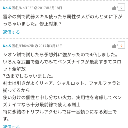
0
No.6
匿名/NnlTFZE
2017年3月18日
雷帝の剣で武器スキル使ったら属性ダメがのんと50に下が
っちゃいました。修正対象？
返信する
6
No.5
匿名/EhRwZik
2017年3月13日
シオン餅で試したら予想外に強かったので4凸しました。
いろんな武器で遊んでみてベンズナイフが最高すぎてスロ
ット全解放
7凸までしちゃいました。
剣士は引きがよくリネア、シャルロット、ファルファラと
揃ってるから
使い分けの個性と申し分ない火力、実用性を考慮してベン
ズナイフなら十分最前線で使える剣士
特に氷結のトリプルアクセルでは一番頼りになる剣士で
す。
返信する