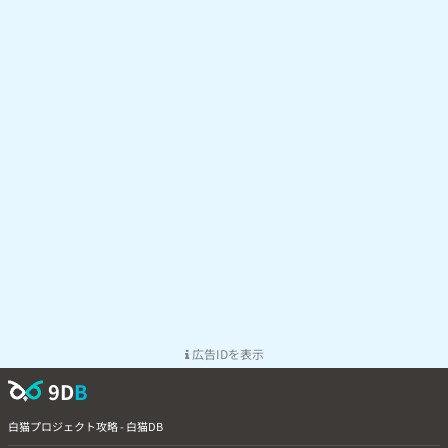
広告IDを表示
9D
B
白猫プロジェクト攻略 - 白猫DB