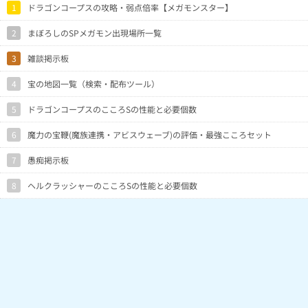
1
ドラゴンコープスの攻略・弱点倍率【メガモンスター】
2
まぼろしのSPメガモン出現場所一覧
3
雑談掲示板
4
宝の地図一覧（検索・配布ツール）
5
ドラゴンコープスのこころSの性能と必要個数
6
魔力の宝鞭(魔族連携・アビスウェーブ)の評価・最強こころセット
7
愚痴掲示板
8
ヘルクラッシャーのこころSの性能と必要個数