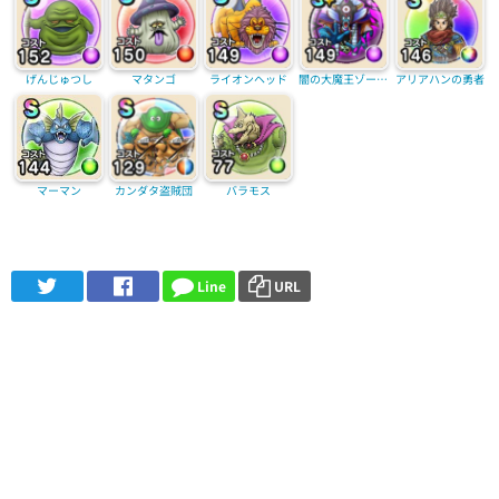
げんじゅつし
マタンゴ
ライオンヘッド
闇の大魔王ゾーマ(覚醒)
アリアハンの勇者
マーマン
カンダタ盗賊団
バラモス
Line
URL