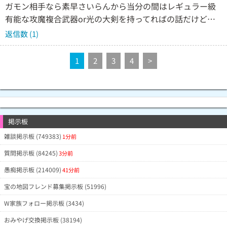
ガモン相手なら素早さいらんから当分の間はレギュラー級
有能な攻魔複合武器or光の大剣を持ってればの話だけど…
返信数 (1)
1
2
3
4
>
掲示板
雑談掲示板 (749383)
1分前
質問掲示板 (84245)
3分前
愚痴掲示板 (214009)
41分前
宝の地図フレンド募集掲示板 (51996)
W家族フォロー掲示板 (3434)
おみやげ交換掲示板 (38194)