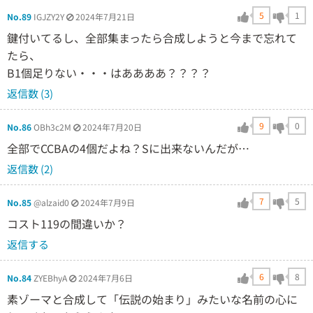
5
1
No.89
IGJZY2Y
2024年7月21日
鍵付いてるし、全部集まったら合成しようと今まで忘れて
たら、
B1個足りない・・・はああああ？？？？
返信数 (3)
9
0
No.86
OBh3c2M
2024年7月20日
全部でCCBAの4個だよね？Sに出来ないんだが…
返信数 (2)
7
5
No.85
@alzaid0
2024年7月9日
コスト119の間違いか？
返信する
6
8
No.84
ZYEBhyA
2024年7月6日
素ゾーマと合成して「伝説の始まり」みたいな名前の心に