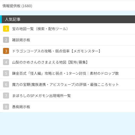
情報提供板 (1680)
人気記事
1
宝の地図一覧（検索・配布ツール）
2
雑談掲示板
3
ドラゴンコープスの攻略・弱点倍率【メガモンスター】
4
山梨のかめさんのさまよえる地図【配布/募集】
5
錬金百式「怪人編」攻略と弱点・1ターン討伐｜素材のドロップ数
6
魔力の宝鞭(魔族連携・アビスウェーブ)の評価・最強こころセット
7
まぼろしのSPメガモン出現場所一覧
8
愚痴掲示板