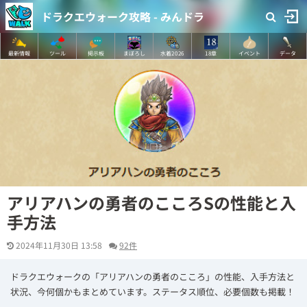
ドラクエウォーク攻略 - みんドラ
最新情報
ツール
掲示板
まぼろし
水着2026
18章
イベント
データ
アリアハンの勇者のこころSの性能と入
手方法
2024年11月30日 13:58
92件
ドラクエウォークの「アリアハンの勇者のこころ」の性能、入手方法と
状況、今何個かもまとめています。ステータス順位、必要個数も掲載！