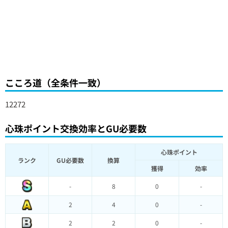
こころ道（全条件一致）
12272
心珠ポイント交換効率とGU必要数
心珠ポイント
ランク
GU必要数
換算
獲得
効率
-
8
0
-
2
4
0
-
2
2
0
-