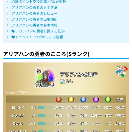
心珠ポイント交換効率とGU必要数
アリアハンの勇者の入手方法
アリアハンの勇者のレビュー
アリアハンの勇者の出現場所
アリアハンの勇者の基本情報
アリアハンの勇者に関する記事
ドラクエ3コラボのこころ情報
アリアハンの勇者のこころ(Sランク)
アリアハンの勇者
なし
全体
最大HP
96
107位
142位
100位
75位
52位
451位
最大MP
74
17位
35位
76位
124位
72位
300位
ちから
104
81位
47位
47位
5位
7位
174位
みのまもり
59
87位
142位
96位
60位
32位
392位