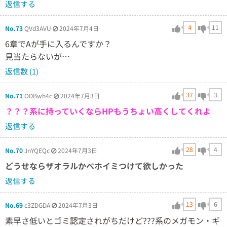
返信する
4
11
No.73
QVd3AVU
2024年7月4日
6章でAが手に入るんですか？
見当たらないが…
返信数 (1)
37
3
No.71
ODBwh4c
2024年7月3日
？？？系に持っていくならHPもうちょい高くしてくれよ
返信する
28
4
No.70
JnYQEQc
2024年7月3日
どうせならザオラルかベホイミつけて欲しかった
返信する
13
6
No.69
c3ZDGDA
2024年7月3日
素早さ低いとゴミ認定されがちだけど???系のメガモン・ギ