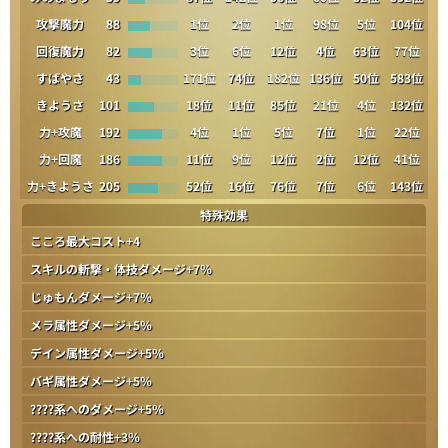
攻撃魔力
88
1位
2位
1位
98位
5位
104位
回復魔力
82
3位
6位
12位
4位
63位
77位
すばやさ
43
171位
74位
182位
136位
50位
583位
きようさ
101
18位
11位
85位
21位
4位
132位
力+攻魔
192
4位
1位
5位
7位
1位
22位
力+回魔
186
11位
9位
12位
2位
12位
41位
力+きようさ
205
52位
16位
76位
7位
6位
143位
特殊効果
こころ最大コスト+4
スキルの斬撃・体技ダメージ+7％
じゅもんダメージ+7％
メラ属性ダメージ+5％
デイン属性ダメージ+5％
バギ属性ダメージ+5％
????系へのダメージ+5％
????系への耐性+3％