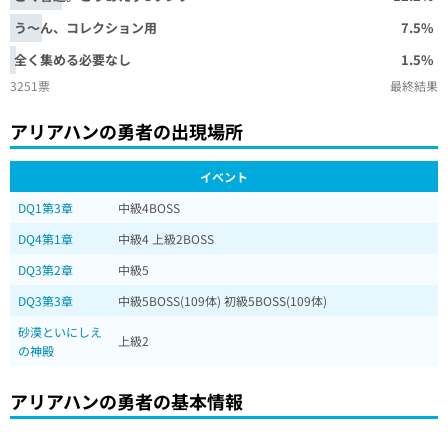
う～ん、コレクション用
7.5%
全く集める必要なし
1.5%
3251票
最終結果
アリアハンの勇者の出現場所
イベント
DQ1第3章
中級4BOSS
DQ4第1章
中級4 上級2BOSS
DQ3第2章
中級5
DQ3第3章
中級5BOSS(109体) 初級5BOSS(109体)
砂漠といにしえ
上級2
の神殿
アリアハンの勇者の基本情報