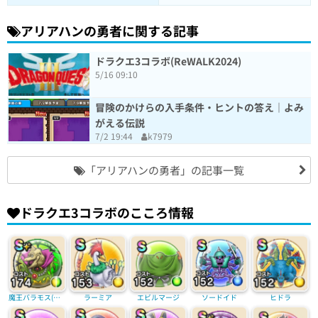
アリアハンの勇者に関する記事
ドラクエ3コラボ(ReWALK2024)
5/16 09:10
冒険のかけらの入手条件・ヒントの答え｜よみ
がえる伝説
7/2 19:44
k7979
「アリアハンの勇者」の記事一覧
ドラクエ3コラボのこころ情報
魔王バラモス(覚醒)
ラーミア
エビルマージ
ソードイド
ヒドラ