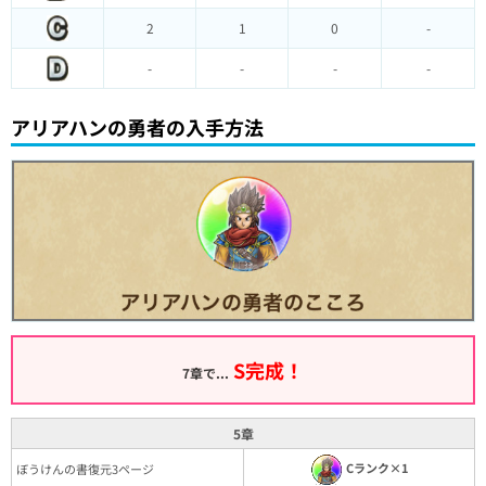
2
1
0
-
-
-
-
-
アリアハンの勇者の入手方法
S完成！
7章で...
5章
Cランク×1
ぼうけんの書復元3ページ