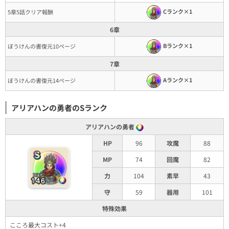
Cランク×1
5章5話クリア報酬
6章
Bランク×1
ぼうけんの書復元10ページ
7章
Aランク×1
ぼうけんの書復元14ページ
アリアハンの勇者のSランク
アリアハンの勇者
HP
96
攻魔
88
MP
74
回魔
82
力
104
素早
43
守
59
器用
101
特殊効果
こころ最大コスト+4