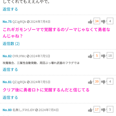
してくれてもええんやで。
返信する
34
4
No.75
QZJgRQk
2024年7月4日
これギガモンゾーマで覚醒するのゾーマじゃなくて勇者な
んじゃね？
返信数 (2)
5
18
No.82
OYRJYWc
2024年7月5日
攻魔複合、三属性自動発動、周回ぶっ壊れ武器のフラグでは
返信する
39
4
No.81
QZJgRQk
2024年7月5日
クリア後に勇者ロトに覚醒するんだと信じてる
返信する
17
5
No.80
名無し/Fih5JDY
2024年7月4日