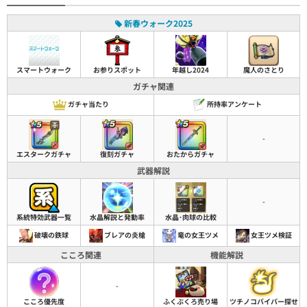
新春ウォーク2025
スマートウォーク
お参りスポット
年越し2024
魔人のさとり
ガチャ関連
ガチャ当たり
所持率アンケート
-
エスタークガチャ
復刻ガチャ
おたからガチャ
武器解説
-
系統特効武器一覧
水晶解説と発動率
水晶･肉球の比較
破壊の鉄球
ブレアの炎槍
竜の女王ツメ
女王ツメ検証
こころ関連
機能解説
-
こころ優先度
ふくぶくろ売り場
ツチノコバイパー探せ