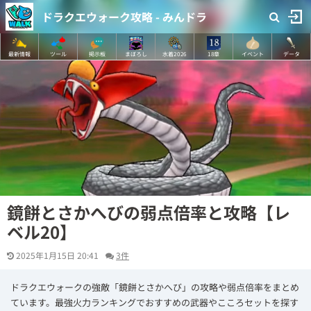
ドラクエウォーク攻略 - みんドラ
最新情報
ツール
掲示板
まぼろし
水着2026
18章
イベント
データ
鏡餅とさかへびの弱点倍率と攻略【レ
ベル20】
2025年1月15日 20:41
3件
ドラクエウォークの強敵「鏡餅とさかへび」の攻略や弱点倍率をまとめ
ています。最強火力ランキングでおすすめの武器やこころセットを探す