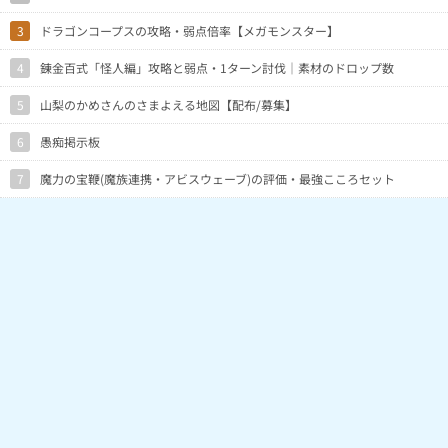
3
ドラゴンコープスの攻略・弱点倍率【メガモンスター】
4
錬金百式「怪人編」攻略と弱点・1ターン討伐｜素材のドロップ数
5
山梨のかめさんのさまよえる地図【配布/募集】
6
愚痴掲示板
7
魔力の宝鞭(魔族連携・アビスウェーブ)の評価・最強こころセット