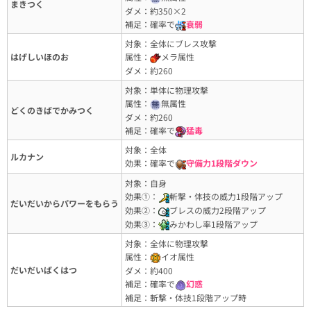
まきつく
ダメ：約350×2
補足：確率で
衰弱
対象：全体にブレス攻撃
はげしいほのお
属性：
メラ属性
ダメ：約260
対象：単体に物理攻撃
属性：
無属性
どくのきばでかみつく
ダメ：約260
補足：確率で
猛毒
対象：全体
ルカナン
効果：確率で
守備力1段階ダウン
対象：自身
効果①：
斬撃・体技の威力1段階アップ
だいだいからパワーをもらう
効果②：
ブレスの威力2段階アップ
効果③：
みかわし率1段階アップ
対象：全体に物理攻撃
属性：
イオ属性
だいだいばくはつ
ダメ：約400
補足：確率で
幻惑
補足：斬撃・体技1段階アップ時