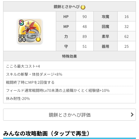
鏡餅とさかへび
HP
90
攻魔
16
MP
48
回魔
32
力
89
素早
62
守
51
器用
25
特殊効果
こころ最大コスト+4
スキルの斬撃・体技ダメージ+8％
戦闘終了時にMPを2回復する
フィールド通常戦闘時Lv70未満の上級職かくとく経験値+10%
休み耐性-20%
鏡餅とさかへび評価
みんなの攻略動画（タップで再生）