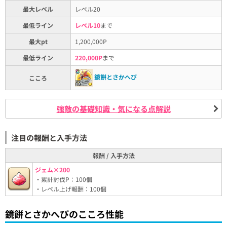
最大レベル
レベル20
最低ライン
レベル10
まで
最大pt
1,200,000P
最低ライン
220,000P
まで
鏡餅とさかへび
こころ
強敵の基礎知識・気になる点解説
注目の報酬と入手方法
報酬 / 入手方法
ジェム×200
・累計討伐P：100個
・レベル上げ報酬：100個
鏡餅とさかへびのこころ性能