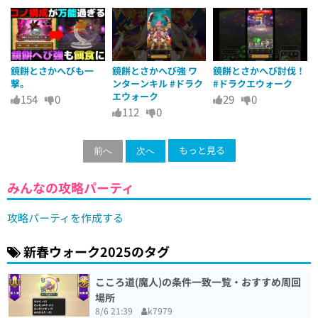
鏡餅とさかへびも一
鏡餅とさかへび強 ワ
鏡餅とさかへび討伐！
撃。
ンターンキル #ドラク
#ドラクエウォーク
エウォーク
154
0
29
0
112
0
もっと見る
前へ
次へ
みんなの攻略パーティ
攻略パーティを作成する
新春ウォーク2025のタグ
こころ道(魔人)の条件一致一覧・おすすめ周回
場所
8/6 21:39
k7979