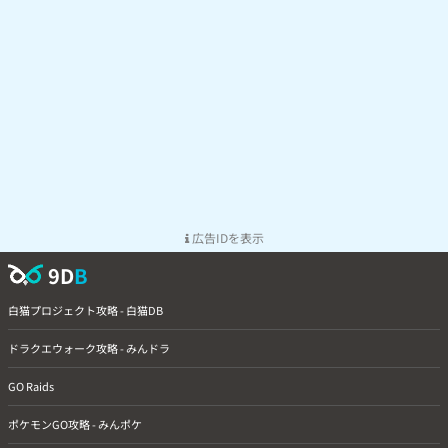
広告IDを表示
9D
B
白猫プロジェクト攻略 - 白猫DB
ドラクエウォーク攻略 - みんドラ
GO Raids
ポケモンGO攻略 - みんポケ