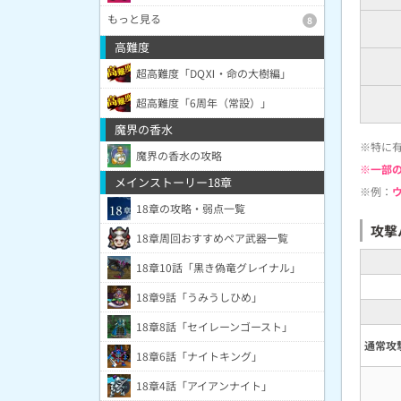
もっと見る
8
高難度
超高難度「DQⅪ・命の大樹編」
超高難度「6周年（常設）」
魔界の香水
※特に
魔界の香水の攻略
※一部
メインストーリー18章
※例：
18章の攻略・弱点一覧
攻撃
18章周回おすすめペア武器一覧
18章10話「黒き偽竜グレイナル」
18章9話「うみうしひめ」
18章8話「セイレーンゴースト」
通常攻
18章6話「ナイトキング」
18章4話「アイアンナイト」