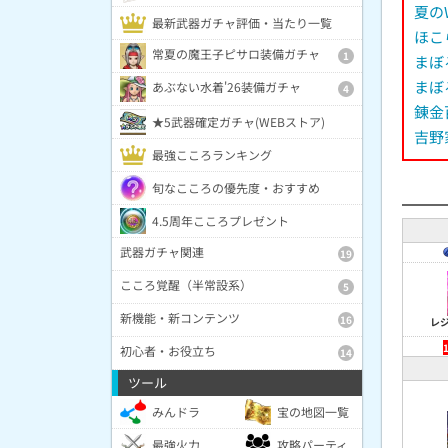
夏の
最新武器ガチャ評価・当たり一覧
ほこ
常夏の魔王子ピサロ装備ガチャ
1
まぼ
まぼ
あぶない水着'26装備ガチャ
4
錬金
★5武器確定ガチャ(WEBストア)
吉野
最強こころランキング
旬なこころの優先度・おすすめ
4.5周年こころプレゼント
武器ガチャ関連
19
こころ覚醒（半常設系）
5
新機能・新コンテンツ
16
レ
初心者・お役立ち
14
ツール
みんドラ
宝の地図一覧
最強火力
攻略パーティ