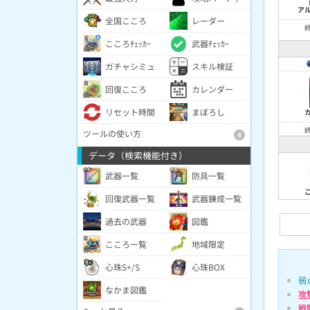
ア
全国こころ
レーダー
こころﾁｪｯｶｰ
武器ﾁｪｯｶｰ
ガチャシミュ
スキル検証
回復こころ
カレンダー
リセット時間
まぼろし
ツールの使い方
4
データ（検索機能付き）
武器一覧
防具一覧
回復武器一覧
武器錬成一覧
過去の武器
図鑑
こころ一覧
地域限定
心珠S+/S
心珠BOX
弱
なかま図鑑
攻
戦