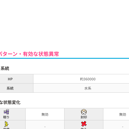
パターン・有効な状態異常
と系統
HP
約360000
系統
水系
な状態変化
無効
無効
眠り
封印
-
-
麻痺
休み