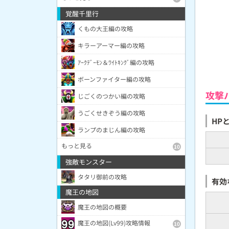
覚醒千里行
くもの大王編の攻略
キラーアーマー編の攻略
ｱｰｸﾃﾞｰﾓﾝ＆ﾜｲﾄｷﾝｸﾞ編の攻略
ボーンファイター編の攻略
攻撃
じごくのつかい編の攻略
うごくせきぞう編の攻略
HP
ランプのまじん編の攻略
もっと見る
10
強敵モンスター
タタリ御前の攻略
有効
魔王の地図
魔王の地図の概要
魔王の地図(Lv99)攻略情報
10