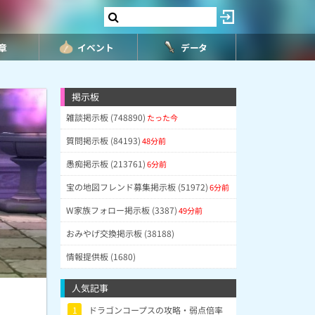
8章
イベント
データ
掲示板
雑談掲示板 (748890)
たった今
質問掲示板 (84193)
48分前
愚痴掲示板 (213761)
6分前
宝の地図フレンド募集掲示板 (51972)
6分前
W家族フォロー掲示板 (3387)
49分前
おみやげ交換掲示板 (38188)
情報提供板 (1680)
人気記事
1
ドラゴンコープスの攻略・弱点倍率