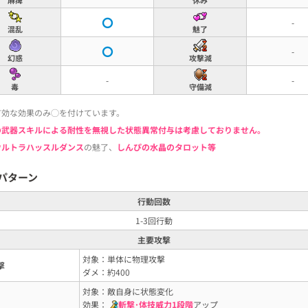
-
混乱
魅了
-
幻惑
攻撃減
-
-
毒
守備減
有効な効果のみ◯を付けています。
の武器スキルによる耐性を無視した状態異常付与は考慮しておりません。
ウルトラハッスルダンス
の魅了、
しんぴの水晶のタロット等
パターン
行動回数
1-3回行動
主要攻撃
対象：単体に物理攻撃
撃
ダメ：約400
対象：敵自身に状態変化
効果：
斬撃･体技威力1段階
アップ