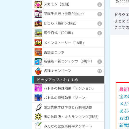
2025
メガモン【復刻】
3
覚醒千里行（最新Pickup）
ドラク
8
まとめて
ほこら（最新pickup）
7
きます
錬金百式「〇〇編」
7
メインストーリー「18章」
吉野家コラボ
新機能・新コンテンツ（6周年）
4
各種キャンペーン
12
ピックアップ・おすすめ
バトルの特殊効果「テンション」
最新
宝の
バトルの特殊効果「ゾーン」
メガ
確定先制すばやさと行動順調整
あぶ
宝の地図版・火力ランキング(特85)
おば
新武
みんなの武器所持率アンケート