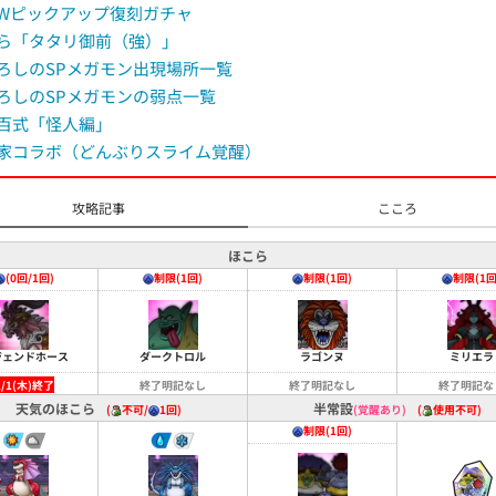
Wピックアップ復刻ガチャ
ら「タタリ御前（強）」
ろしのSPメガモン出現場所一覧
ろしのSPメガモンの弱点一覧
百式「怪人編」
家コラボ（どんぶりスライム覚醒）
攻略記事
こころ
ほこら
(0回/1回)
制限(1回)
制限(1回)
制限(1回
ジェンドホース
ダークトロル
ラゴンヌ
ミリエラ
1/1(木)終了
終了明記なし
終了明記なし
終了明記な
天気のほこら
半常設
(
不可/
1回)
(覚醒あり)
(
使用不可)
制限(1回)