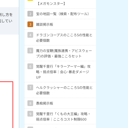
【メガモンスター】
2
宝の地図一覧（検索・配布ツール）
倒し方を
載してい
3
雑談掲示板
4
ドラゴンコープスのこころSの性能と
必要個数
5
魔力の宝鞭(魔族連携・アビスウェー
ブ)の評価・最強こころセット
6
覚醒千里行「キラーアーマー編」攻
略・弱点倍率｜会心･暴走ダメージ
UP
7
ヘルクラッシャーのこころSの性能と
必要個数
8
愚痴掲示板
9
覚醒千里行「くもの大王編」攻略・
弱点倍率｜こころコスト制限600