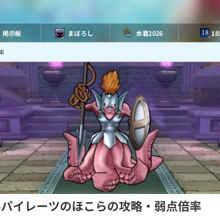
掲示板
まぼろし
水着2026
1
率
ルパイレーツのほこらの攻略・弱点倍率