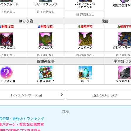
バッファロン &
ルゴングレート
リザードファッツ
双獣の宝珠か
モヒカント
終了明記なし
終了明記なし
終了明記なし
ほこら強
復刻
制限(1回)
制限(1回)
使用不可
使用不
カースビエル
クレセンス
メカバーン
グレイトマー
終了明記なし
終了明記なし
終了明記なし
終了明記な
解説系記事
半常設
(メタ
こころ優先度
石板入手方法
ルーラ
メタルつむ
レジェンドホース編
過去のほこら👉
目次
点倍率・最強火力ランキング
撃パターン・有効な状態異常
闘中の攻略のコツや注意点