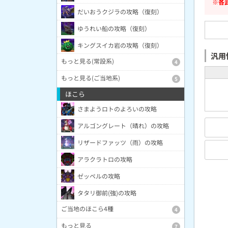
※各
だいおうクジラの攻略（復刻）
ゆうれい船の攻略（復刻）
キングスイカ岩の攻略（復刻）
汎用
もっと見る(常設系)
4
もっと見る(ご当地系)
5
ほこら
さまようロトのよろいの攻略
アルゴングレート（晴れ）の攻略
リザードファッツ（雨）の攻略
アラクラトロの攻略
ゼッペルの攻略
タタリ御前(強)の攻略
ご当地のほこら4種
4
もっと見る
7