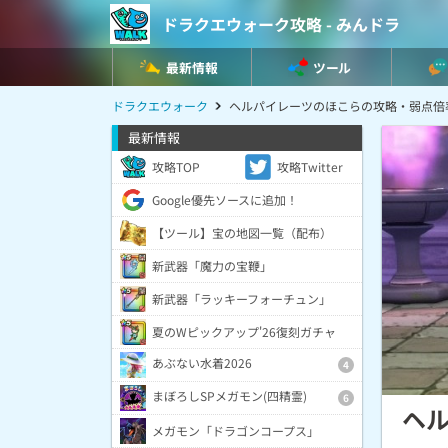
ドラクエウォーク攻略 - みんドラ
最新情報
ツール
ドラクエウォーク
ヘルパイレーツのほこらの攻略・弱点倍
最新情報
攻略TOP
攻略Twitter
Google優先ソースに追加！
【ツール】宝の地図一覧（配布）
新武器「魔力の宝鞭」
新武器「ラッキーフォーチュン」
夏のWピックアップ'26復刻ガチャ
あぶない水着2026
4
まぼろしSPメガモン(四精霊)
6
ヘ
メガモン「ドラゴンコープス」