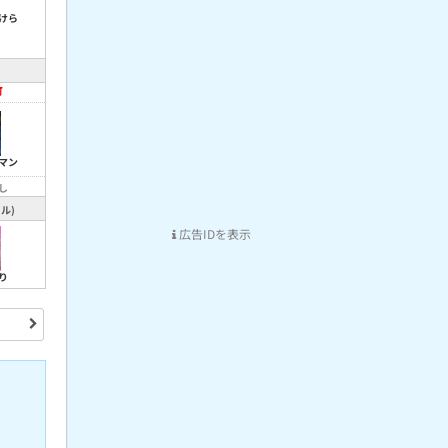
けら
可
マン
し
ル)
広告IDを表示
り