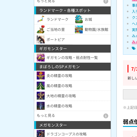
もっと見る
7
事
ランドマーク・各種スポット
入
ク
ランドマーク
お城
ヘ
ご当地の里
動物園/水族館
実
み
ポートピア
み
ギガモンスター
ギガモンの攻略・弱点耐性一覧
まぼろしのSPメガモン
7
炎の精霊の攻略
新し
風の精霊の攻略
大地の精霊の攻略
水の精霊の攻略
※上記
もっと見る
1
弱点
メガモンスター
ドラゴンコープスの攻略