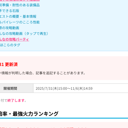
前準備・耐性のある装備品
手できる石版
エストの概要・基本情報
ルパイレーツのこころ性能
際の攻略動画
んなの攻略動画（タップで再生）
んなの攻略パーティ
ほこらのタグ
/31 更新済
い情報が判明した場合、記事を追記することがあります。
開催期間
2025/7/31(木)15:00～11/6(木)14:59
日付で
終了します
。
倍率・最強火力ランキング