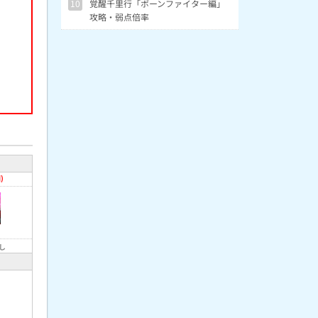
10
覚醒千里行「ボーンファイター編」
攻略・弱点倍率
)
し