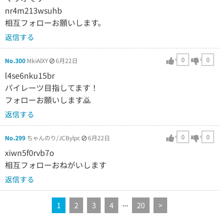
nr4m213wsuhb
相互フォローお願いします。
返信する
0
0
No.300
MkiAlXY
6月22日
l4se6nku15br
パイレーツ目指してます！
フォローお願いします🙇
返信する
0
0
No.299
ちゃんのり/JCBylpc
6月22日
xiwn5f0rvb7o
相互フォローおねがいします
返信する
...
1
2
3
4
20
>