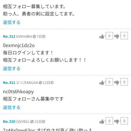
相互フォロー募集しています。
助っ人、勇者の剣に設定してます。
返信する
0
0
No.312
GVKHdRA
7日前
0exmnjc1dz2o
毎日ログインしてます！
相互フォローよろしくお願いします！！
返信する
0
0
No.311
エリ/EANUiIA
13日前
nc0ts6hkoapy
相互フォローさん募集中です
返信する
0
0
No.310
I2kVB2c
15日前
7z48x0pw63oc すばやさが高く強い助っ人