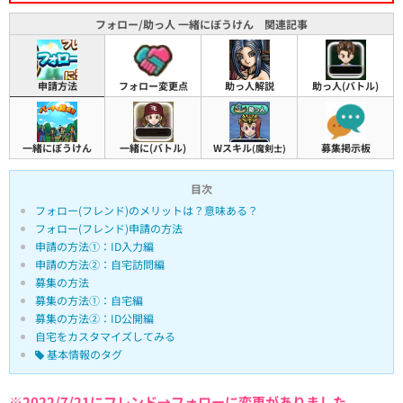
フォロー/助っ人 一緒にぼうけん 関連記事
申請方法
フォロー変更点
助っ人解説
助っ人(バトル)
一緒にぼうけん
一緒に(バトル)
Wスキル
募集掲示板
(魔剣士)
目次
フォロー(フレンド)のメリットは？意味ある？
フォロー(フレンド)申請の方法
申請の方法①：ID入力編
申請の方法②：自宅訪問編
募集の方法
募集の方法①：自宅編
募集の方法②：ID公開編
自宅をカスタマイズしてみる
基本情報のタグ
※2022/7/21にフレンド→フォローに変更がありました