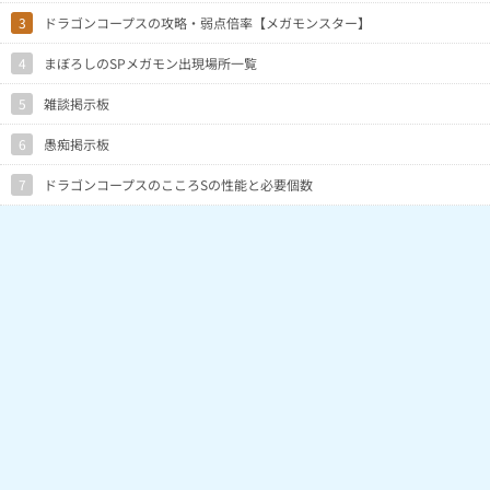
3
ドラゴンコープスの攻略・弱点倍率【メガモンスター】
4
まぼろしのSPメガモン出現場所一覧
5
雑談掲示板
6
愚痴掲示板
7
ドラゴンコープスのこころSの性能と必要個数