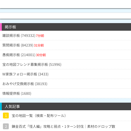
掲示板
雑談掲示板 (749332)
7分前
質問掲示板 (84239)
31分前
愚痴掲示板 (214001)
30分前
宝の地図フレンド募集掲示板 (51996)
W家族フォロー掲示板 (3433)
おみやげ交換掲示板 (38193)
情報提供板 (1680)
人気記事
1
宝の地図一覧（検索・配布ツール）
2
錬金百式「怪人編」攻略と弱点・1ターン討伐｜素材のドロップ数