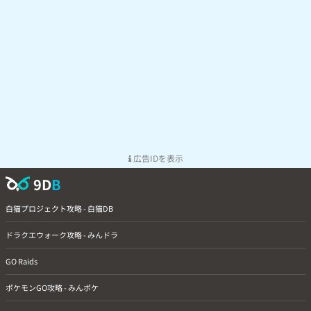
広告IDを表示
9D
B
白猫プロジェクト攻略 - 白猫DB
ドラクエウォーク攻略 - みんドラ
GO Raids
ポケモンGO攻略 - みんポケ