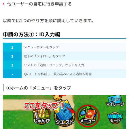
他ユーザーの自宅に行き申請する
以降では2つのやり方を順に説明していきます。
申請の方法①：ID入力編
1
メニューボタンをタップ
2
左下の「フォロー」をタップ
3
リストの「追加・ブロック」からIDを入力
-
QRコードを作成し、読み込みによる追加も可能
①ホームの「メニュー」をタップ