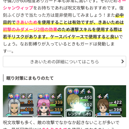
守備力が600程度ありガード率も非常に高いです。そのため
オー
シャンウィップ
をお持ちであれば呪文攻撃もおすすめです。復
刻ふくびきで当たった方は是非使用してみましょう！また
必中
目的で
きあいため
を使用することは有効ですが、きあいためは
初撃のみダメージ2倍の効果
のため連撃スキルを使用する際は
若干リスクがあります。ケースバイケースで使用すると良い
で
しょう。なお影縛りが入っているときもガードは発動しま
す…。
きあいための詳細についてはこちら
眠り対策にまもりのたて
呪文攻撃も多く、敵の攻撃でなかなか起きないことが多いで