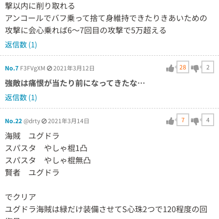
撃以内に削り取れる
アンコールでバフ乗って捨て身維持できたりきあいための
攻撃に会心乗れば6〜7回目の攻撃で5万超える
返信数 (1)
28
2
No.7
F3FVgXM
2021年3月12日
強敵は痛恨が当たり前になってきたな…
返信数 (1)
7
4
No.22
@drty
2021年3月14日
海賊 ユグドラ
スパスタ やしゃ棍1凸
スパスタ やしゃ棍無凸
賢者 ユグドラ
でクリア
ユグドラ海賊は緑だけ装備させてS心珠2つで120程度の回