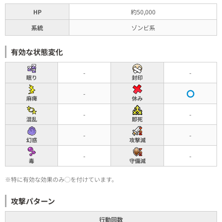
HP
約50,000
系統
ゾンビ系
有効な状態変化
-
-
眠り
封印
-
麻痺
休み
-
-
混乱
即死
-
-
幻惑
攻撃減
-
-
毒
守備減
※特に有効な効果のみ◯を付けています。
攻撃パターン
行動回数