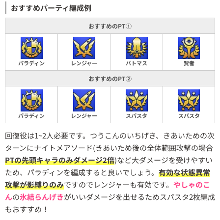
おすすめパーティ編成例
おすすめのPT①
パラディン
レンジャー
バトマス
賢者
おすすめのPT②
パラディン
レンジャー
スパスタ
スパスタ
回復役は1~2人必要です。つうこんのいちげき、きあいための次
ターンにナイトメアソード(きあいため後の全体範囲攻撃の場合
PTの先頭キャラのみダメージ2倍
)など大ダメージを受けやすい
ため、パラディンを編成すると良いでしょう。
有効な状態異常
攻撃が影縛りのみ
ですのでレンジャーも有効です。
やしゃのこ
ん
の
氷結らんげき
がいいダメージを出せるためスパスタ2枚編成
もおすすめ！