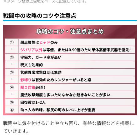
※ダメージ値は上級職をベースに記載しています。
戦闘中の攻略のコツや注意点
攻略のコツ・注意点まとめ
①
弱点属性は
ヒャド
のみ
└
ジバリア以外
は等倍、または0.90倍のため単体高倍率武器を優先！
②
守備力、ガード率が高い
└
呪文も効果的
③
状態異常攻撃はほぼ無効
└
影縛り
は有効のためレンジャーがいると楽
④
眠り対策
必須！
└
魔法攻撃頻度も多いためなかなか起きないことが多い
⑤
回復役は1~2人
⑥
助っ人の吟味、移民の町のレベル上げが重要
戦闘中に気を付けることや立ち回り、有益な情報などを掲載し
ていきます。