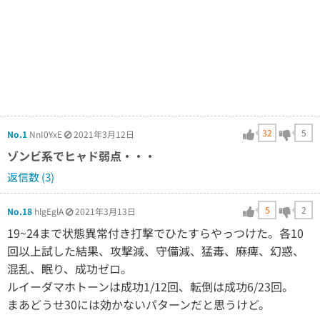
32
5
No.1
NnI0YxE
2021年3月12日
ゾンビ系でヒャド弱点・・・
返信数 (3)
5
2
No.18
hlgEglA
2021年3月13日
19~24まで状態異常付き打撃でひたすらやっつけた。各10
回以上試した結果、攻撃減、守備減、猛毒、麻痺、幻惑、
混乱、眠り、成功ゼロ。
ルイーダマホトーンは成功1/12回、転倒は成功6/23回。
まあどうせ30には効かないパターンだと思うけど。