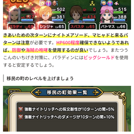
きあいための次ターンにナイトメアソード、マヒャドと来るパ
ターンは注意
が必要です。
HP600程度
確保できないようであれ
ば、
防御
や
海賊の咆哮
を使用するのが良い
でしょう。またつう
こんのいちげき対策に、パラディンには
ビッグシールド
を使用
すると安定するでしょう。
移民の町のレベルを上げましょう