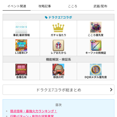
イベント関連
攻略記事
こころ
武器/配布
ドラクエ7コラボ
事前/最新情報
ガチャ当たり
こころ優先度
1.5周年CP
キーファの剣検証
レアおたから
機能解説・検証系
各種石板
移民の町
DQⅦメダル優先度
ドラクエ7コラボ総まとめ
目次
弱点倍率・最強火力ランキング！
行動パターン・有効な状態異常