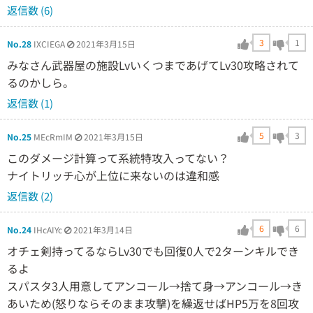
返信数 (6)
3
1
No.28
IXCIEGA
2021年3月15日
みなさん武器屋の施設LvいくつまであげてLv30攻略されて
るのかしら。
返信数 (1)
5
3
No.25
MEcRmIM
2021年3月15日
このダメージ計算って系統特攻入ってない？
ナイトリッチ心が上位に来ないのは違和感
返信数 (2)
6
6
No.24
IHcAIYc
2021年3月14日
オチェ剣持ってるならLv30でも回復0人で2ターンキルでき
るよ
スパスタ3人用意してアンコール→捨て身→アンコール→き
あいため(怒りならそのまま攻撃)を繰返せばHP5万を8回攻