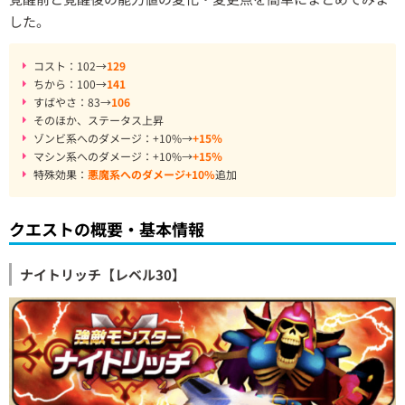
した。
コスト：102→
129
ちから：100→
141
すばやさ：83→
106
そのほか、ステータス上昇
ゾンビ系へのダメージ：+10%→
+15％
マシン系へのダメージ：+10%→
+15％
特殊効果：
悪魔系へのダメージ+10%
追加
クエストの概要・基本情報
ナイトリッチ【レベル30】