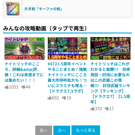
片手剣「キーファの剣」
みんなの攻略動画（タップで再生）
ナイトリッチのここ
#4721.5周年イベント
ナイトリッチはこれが
ろ、詳細&amp;評
やることまとめ！強敵
わかると楽勝!!! 効率
価！これは来週までに
ナイトリッチにこころ
周回・討伐に必要なの
は集めたい！！！
最大所持枠拡大も！つ
はこの武器この情
いにスラミチも喋る…
報!!! 討伐武器ランキ
1053
44
【ドラクエ7コラボ】
ング【ランキング】
【ドラクエ7】【1.5周
692
19
年】
370
17
もっと見る
前へ
次へ