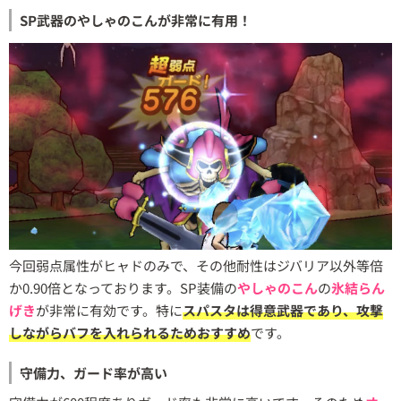
SP武器のやしゃのこんが非常に有用！
今回弱点属性がヒャドのみで、その他耐性はジバリア以外等倍
か0.90倍となっております。SP装備の
やしゃのこん
の
氷結らん
げき
が非常に有効です。特に
スパスタは得意武器であり、攻撃
しながらバフを入れられるためおすすめ
です。
守備力、ガード率が高い