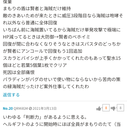
復量
まもりの盾は賢者と海賊だけ維持
敵のきあいためが来たときに威圧3段階目なら海賊は咆哮そ
れ以外なら普通に全体回復
いちばん前に海賊置いてるから海賊だけ単発攻撃で極端に
HP減ってるときは大防御→賢者のベホイミ
回復が間に合わなくなりそうなときはスパスタのどっちか
が賢者にアンコールで回復もう1回追加
スカラとバイシが上手くかかってくれたのもあって聖水15
個ほどと若葉5個葉1枚でクリア
死因は全部痛恨
パラディンがバグのせいで使い物にならないから苦肉の策
の緑海賊だったけど案外仕事してくれたわ
返信する
8
8
No.20
QRMilGM
2021年3月13日
いわゆる「判断力」があるように思える。
ヘルギフトのように開始時にほぼ全員がまもりのたて（当