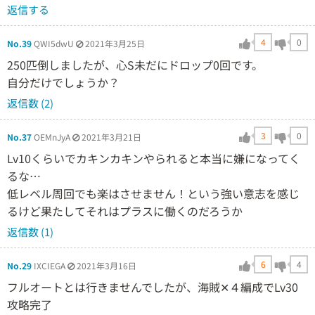
返信する
4
0
No.39
QWI5dwU
2021年3月25日
250匹倒しましたが、心S未だにドロップ0回です。
自分だけでしょうか？
返信数 (2)
3
0
No.37
OEMnJyA
2021年3月21日
Lv10くらいでカキンカキンやられると本当に嫌になってく
るな…
低レベル周回でも楽はさせません！という強い意志を感じ
るけど果たしてそれはプラスに働くのだろうか
返信数 (1)
6
4
No.29
IXCIEGA
2021年3月16日
フルオートとは行きませんでしたが、海賊✕４編成でLv30
攻略完了