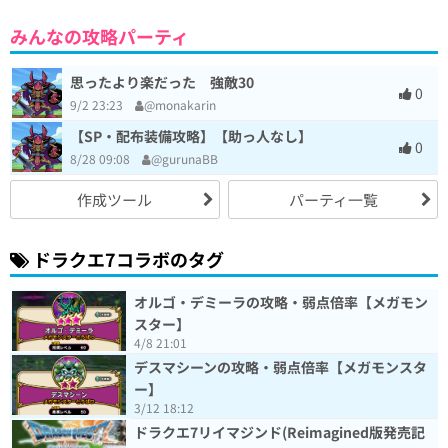
みんなの攻略パーティ
思ったより楽だった 強敵30
0
9/2 23:23
@monakarin
【SP・配布装備攻略】【助っ人なし】
0
8/28 09:08
@gurunaBB
作成ツール
パーティ一覧
ドラクエ7コラボのタグ
オルゴ・デミーラの攻略・弱点倍率【メガモン
スター】
4/8 21:01
デスマシーンの攻略・弱点倍率【メガモンスタ
ー】
3/12 18:12
ドラクエ7リイマジンド(Reimagined版発売記