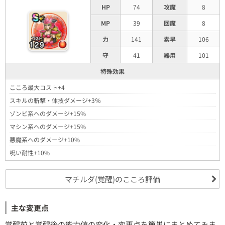
HP
74
攻魔
8
MP
39
回魔
8
力
141
素早
106
守
41
器用
101
特殊効果
こころ最大コスト+4
スキルの斬撃・体技ダメージ+3％
ゾンビ系へのダメージ+15%
マシン系へのダメージ+15%
悪魔系へのダメージ+10%
呪い耐性+10%
マチルダ(覚醒)のこころ評価
主な変更点
覚醒前と覚醒後の能力値の変化・変更点を簡単にまとめてみま