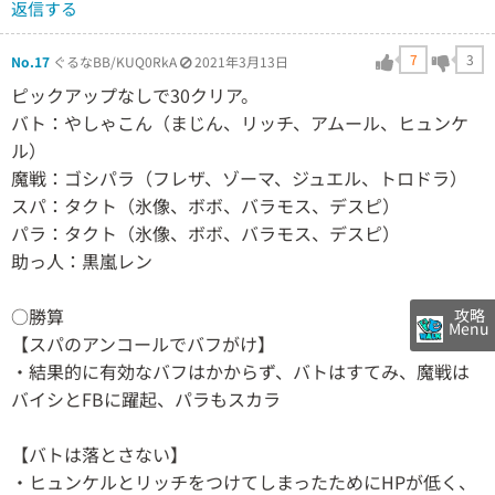
返信する
7
3
No.17
ぐるなBB/KUQ0RkA
2021年3月13日
ピックアップなしで30クリア。
バト：やしゃこん（まじん、リッチ、アムール、ヒュンケ
ル）
魔戦：ゴシパラ（フレザ、ゾーマ、ジュエル、トロドラ）
スパ：タクト（氷像、ボボ、バラモス、デスピ）
パラ：タクト（氷像、ボボ、バラモス、デスピ）
助っ人：黒嵐レン
○勝算
攻略
Menu
【スパのアンコールでバフがけ】
・結果的に有効なバフはかからず、バトはすてみ、魔戦は
バイシとFBに躍起、パラもスカラ
【バトは落とさない】
・ヒュンケルとリッチをつけてしまったためにHPが低く、