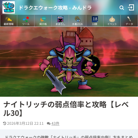
ドラクエウォーク攻略 - みんドラ
最新情報
ツール
掲示板
まぼろし
水着2026
18章
イベント
データ
ナイトリッチの弱点倍率と攻略【レベ
ル30】
2026年3月12日 22:11
43件
ドラクエウォークの強敵「ナイトリッチ」の弱点倍率や倒し方をまとめ