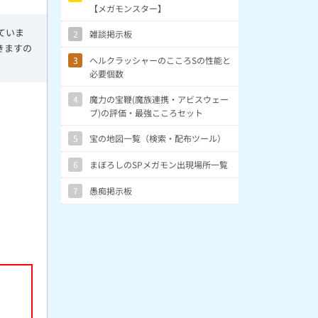
【メガモンスター】
ていま
2
雑談掲示板
きますの
3
ヘルクラッシャーのこころSの性能と
必要個数
4
魔力の宝鞭(魔族連携・アビスウェー
ブ)の評価・最強こころセット
5
宝の地図一覧（検索・配布ツール）
6
まぼろしのSPメガモン出現場所一覧
7
愚痴掲示板