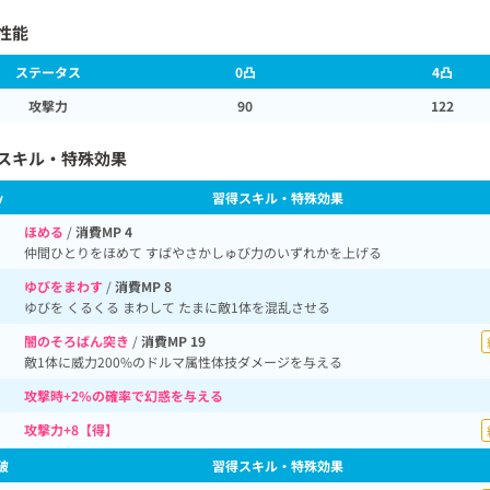
性能
ステータス
0凸
4凸
攻撃力
90
122
スキル・特殊効果
v
習得スキル・特殊効果
ほめる
/
消費MP 4
仲間ひとりをほめて すばやさかしゅび力のいずれかを上げる
ゆびをまわす
/
消費MP 8
ゆびを くるくる まわして たまに敵1体を混乱させる
闇のそろばん突き
/
消費MP 19
敵1体に威力200%のドルマ属性体技ダメージを与える
攻撃時+2%の確率で幻惑を与える
攻撃力+8【得】
破
習得スキル・特殊効果