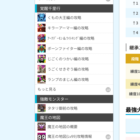
↑1
覚醒千里行
↑2
くもの大王編の攻略
↑3
キラーアーマー編の攻略
↑4
ｱｰｸﾃﾞｰﾓﾝ＆ﾜｲﾄｷﾝｸﾞ編の攻略
継承
ボーンファイター編の攻略
じごくのつかい編の攻略
段階
うごくせきぞう編の攻略
練度1
ランプのまじん編の攻略
練度4
もっと見る
10
練度1
強敵モンスター
タタリ御前の攻略
最強
魔王の地図
魔王の地図の概要
魔王の地図(Lv99)攻略情報
10