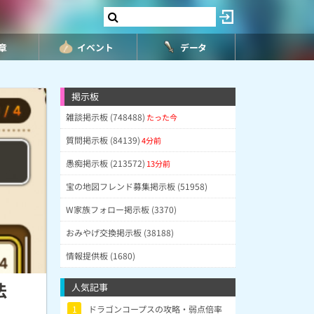
8章
イベント
データ
掲示板
雑談掲示板 (748488)
たった今
質問掲示板 (84139)
4分前
愚痴掲示板 (213572)
13分前
宝の地図フレンド募集掲示板 (51958)
W家族フォロー掲示板 (3370)
おみやげ交換掲示板 (38188)
情報提供板 (1680)
法
人気記事
1
ドラゴンコープスの攻略・弱点倍率