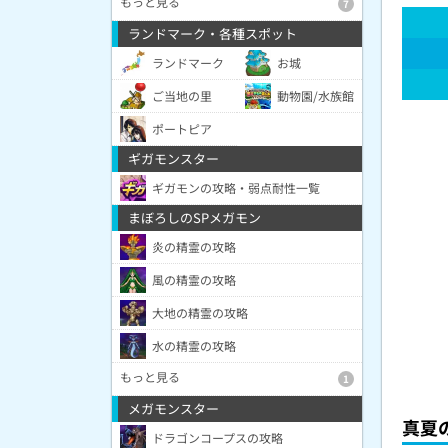
もっと見る
7
ランドマーク・各種スポット
ランドマーク
お城
ご当地の里
動物園/水族館
ポートピア
ギガモンスター
ギガモンの攻略・弱点耐性一覧
まぼろしのSPメガモン
炎の精霊の攻略
風の精霊の攻略
大地の精霊の攻略
水の精霊の攻略
もっと見る
1
メガモンスター
真夏
ドラゴンコープスの攻略