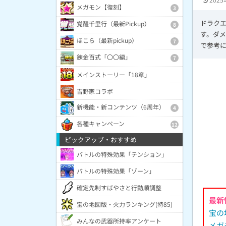
メガモン【復刻】
3
ドラク
覚醒千里行（最新Pickup）
8
す。ダ
ほこら（最新pickup）
7
で参考
錬金百式「〇〇編」
7
メインストーリー「18章」
吉野家コラボ
新機能・新コンテンツ（6周年）
4
各種キャンペーン
12
ピックアップ・おすすめ
バトルの特殊効果「テンション」
バトルの特殊効果「ゾーン」
確定先制すばやさと行動順調整
最新
宝の地図版・火力ランキング(特85)
宝の
みんなの武器所持率アンケート
メガ