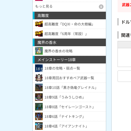
武器
もっと見る
8
高難度
ドル
超高難度「DQⅪ・命の大樹編」
超高難度「6周年（常設）」
関連
魔界の香水
魔界の香水の攻略
メインストーリー18章
18章の攻略・弱点一覧
18章周回おすすめペア武器一覧
18章10話「黒き偽竜グレイナル」
18章9話「うみうしひめ」
18章8話「セイレーンゴースト」
18章6話「ナイトキング」
18章4話「アイアンナイト」