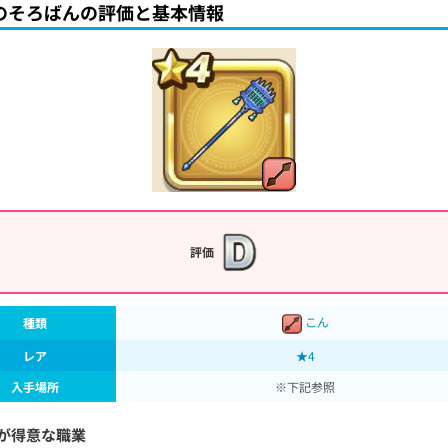
のそろばんの評価と基本情報
評価
こん
種類
レア
★4
入手場所
※下記参照
が得意な職業