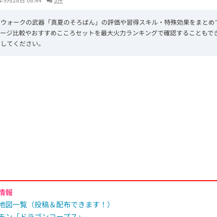
エウォークの武器「真夏のそろばん」の評価や習得スキル・特殊効果をまとめ
メージ比較やおすすめこころセットを最大火力ランキングで確認することもで
にしてください。
L
/
U
o
n
a
m
d
u
e
t
d
e
:
6
2
.
9
0
%
情報
地図一覧（投稿＆配布できます！）
モン「ドラゴンコープス」