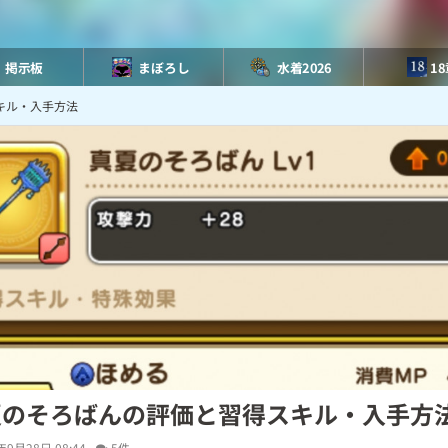
掲示板
まぼろし
水着2026
1
キル・入手方法
夏のそろばんの評価と習得スキル・入手方
年9月28日 08:44
5件