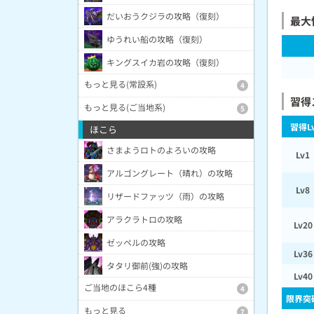
だいおうクジラの攻略（復刻）
最大
ゆうれい船の攻略（復刻）
キングスイカ岩の攻略（復刻）
もっと見る(常設系)
4
習得
もっと見る(ご当地系)
5
習得L
ほこら
さまようロトのよろいの攻略
Lv1
アルゴングレート（晴れ）の攻略
Lv8
リザードファッツ（雨）の攻略
アラクラトロの攻略
Lv20
ゼッペルの攻略
Lv36
タタリ御前(強)の攻略
Lv40
ご当地のほこら4種
4
限界突
もっと見る
7