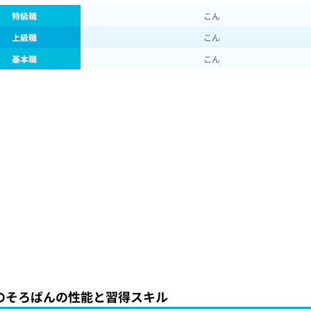
特級職
こん
上級職
こん
基本職
こん
のそろばんの性能と習得スキル