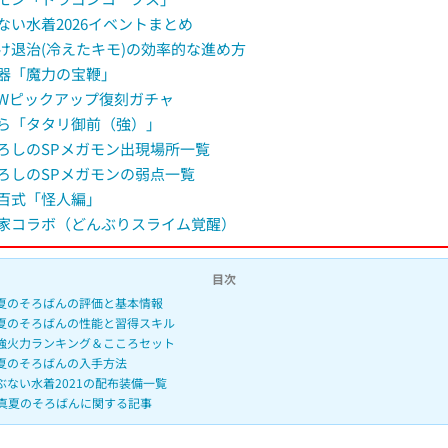
ない水着2026イベントまとめ
け退治(冷えたキモ)の効率的な進め方
器「魔力の宝鞭」
Wピックアップ復刻ガチャ
ら「タタリ御前（強）」
ろしのSPメガモン出現場所一覧
ろしのSPメガモンの弱点一覧
百式「怪人編」
家コラボ（どんぶりスライム覚醒）
目次
夏のそろばんの評価と基本情報
夏のそろばんの性能と習得スキル
強火力ランキング＆こころセット
夏のそろばんの入手方法
ぶない水着2021の配布装備一覧
真夏のそろばんに関する記事