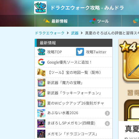
ドラクエウォーク攻略 - みんドラ
最新情報
ツール
ドラクエウォーク
武器
真夏のそろばんの評価と習得ス
最新情報
攻略TOP
攻略Twitter
Google優先ソースに追加！
【ツール】宝の地図一覧（配布）
新武器「魔力の宝鞭」
新武器「ラッキーフォーチュン」
夏のWピックアップ'26復刻ガチャ
あぶない水着2026
3
まぼろしSPメガモン(四精霊)
6
真
メガモン「ドラゴンコープス」
2025