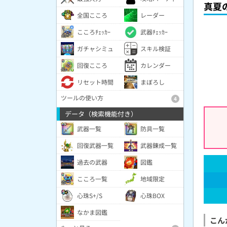
真夏
全国こころ
レーダー
こころﾁｪｯｶｰ
武器ﾁｪｯｶｰ
ガチャシミュ
スキル検証
回復こころ
カレンダー
リセット時間
まぼろし
ツールの使い方
4
データ（検索機能付き）
武器一覧
防具一覧
回復武器一覧
武器錬成一覧
過去の武器
図鑑
こころ一覧
地域限定
心珠S+/S
心珠BOX
なかま図鑑
こん