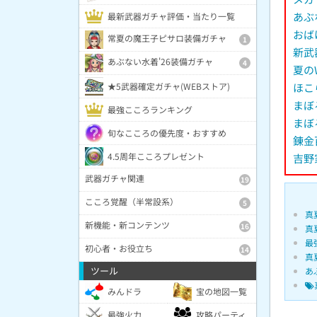
あぶ
最新武器ガチャ評価・当たり一覧
おば
常夏の魔王子ピサロ装備ガチャ
1
新武
あぶない水着'26装備ガチャ
4
夏の
★5武器確定ガチャ(WEBストア)
ほこ
まぼ
最強こころランキング
まぼ
旬なこころの優先度・おすすめ
錬金
4.5周年こころプレゼント
吉野
武器ガチャ関連
19
こころ覚醒（半常設系）
5
真
新機能・新コンテンツ
16
真
最
初心者・お役立ち
14
真
ツール
あ
みんドラ
宝の地図一覧
最強火力
攻略パーティ