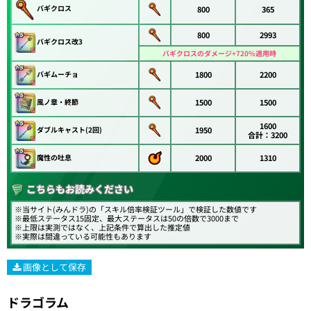
バギクロス
800
365
800
2993
バギクロス改3
バギクロスのダメージ+720%適用時
バギムーチョ
1800
2200
風ノ章・終節
1500
1500
1600
ダブルキャスト(2回)
1950
合計：3200
魔性の吐息
2000
1310
こちらもお読みください
※当サイト(みんドラ)の「スキル倍率検証ツール」で検証した数値です
※最低ステータス15固定、最大ステータスは50の倍数で3000まで
※上限は実測ではなく、上記条件で算出した推定値
※実際は間違っている可能性もあります
画像として保存
ドラゴラム