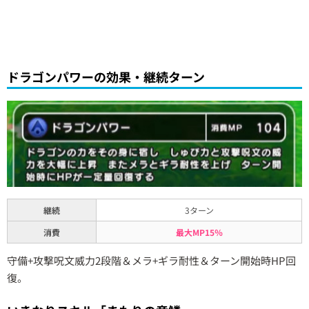
ドラゴンパワーの効果・継続ターン
継続
3ターン
消費
最大MP15％
守備+攻撃呪文威力2段階＆メラ+ギラ耐性＆ターン開始時HP回
復。