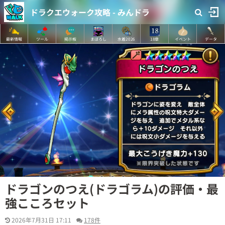
ドラクエウォーク攻略 - みんドラ
最新情報
ツール
掲示板
まぼろし
水着2026
18章
イベント
データ
ドラゴンのつえ(ドラゴラム)の評価・最
強こころセット
2026年7月31日 17:11
178件