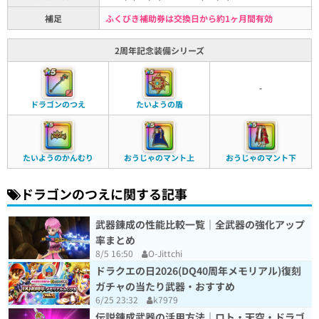
補足
ふくびき補助券は交換日から約1ヶ月間有効
2周年記念装備シリーズ
-
ドラゴンのつえ
たいようの盾
たいようのかんむり
おうじゃのマント上
おうじゃのマント下
ドラゴンのつえに関する記事
武器錬成の性能比較一覧｜全武器の強化アップ
率まとめ
8/5 16:50
O-Jittchi
ドラクエの日2026(DQ40周年メモリアル)復刻
ガチャの当たり武器・おすすめ
6/25 23:32
k7979
伝説錬成武器の活用方法｜ロト・天空・ドラゴ