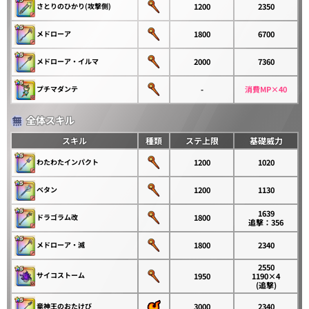
さとりのひかり(攻撃側)
1200
2350
メドローア
1800
6700
メドローア・イルマ
2000
7360
プチマダンテ
-
消費MP×40
全体スキル
スキル
種類
ステ上限
基礎威力
わたわたインパクト
1200
1020
ベタン
1200
1130
1639
ドラゴラム改
1800
追撃：356
メドローア・滅
1800
2340
2550
サイコストーム
1950
1190×4
(追撃)
竜神王のおたけび
3000
2340