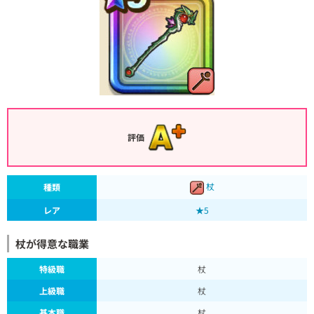
評価
杖
種類
レア
★5
杖が得意な職業
特級職
杖
上級職
杖
基本職
杖