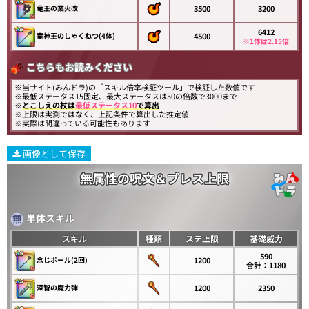
竜王の業火改
3500
3200
6412
竜神王のしゃくねつ(4体)
4500
※1体は2.15倍
こちらもお読みください
※当サイト(みんドラ)の「スキル倍率検証ツール」で検証した数値です
※最低ステータス15固定、最大ステータスは50の倍数で3000まで
※
とこしえの杖は
最低ステータス10
で算出
※上限は実測ではなく、上記条件で算出した推定値
※実際は間違っている可能性もあります
画像として保存
無属性の呪文＆ブレス上限
単体スキル
スキル
種類
ステ上限
基礎威力
590
念じボール(2回)
1200
合計：1180
深智の魔力弾
1200
2350