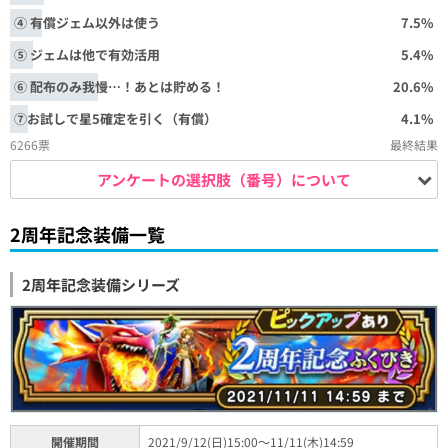
④ 有償ジェム以外は使う
7.5%
⑤ ジェムは他で有効活用
5.4%
⑥ 配布のみ我慢…！あとは貯める！
20.6%
⑦お試しで星5確定を引く（有償）
4.1%
6266票
最終結果
アンケートの選択肢（番号）について
2周年記念装備一覧
2周年記念装備シリーズ
開催期間
2021/9/12(日)15:00～11/11(木)14:59