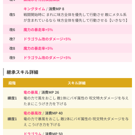
キングタイム
/
消費MP 8
改5
戦闘開始時に まれに味方全体を優先して行動させ 敵にメタル系
が含まれているなら 味方全体を優先して行動させる【いきなり】
改6
魔力の暴走率+5%
改7
ドラゴラム改のダメージ+5%
改8
魔力の暴走率+5%
改9
ドラゴラム改のダメージ+5%
継承スキル詳細
段階
スキル詳細
竜の暴風
/
消費MP 26
練度1
竜の力で風をおこし 敵1体にバギ属性の 呪文特大ダメージを与え
たまにこうげき力を下げる
竜の暴風改
/
消費MP 40
練度1
竜の力で暴風をおこし 敵1体にバギ属性の 呪文特大ダメージを与
え こうげき力を下げる
ドラゴラム
/
消費MP 50