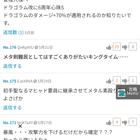
ドラゴラム改に6周年心珠S
ドラゴラムのダメージ+70%が適用されるのか知りたいで
す。
返信数 (1)
8日前
25
0
No.176
QnRpAYU
5月31日
メタ剣難民としてはすごくありがたいキングタイム……
返信する
2
1
No.175
EJeXRVA
5月29日
攻略
初手聖なるマヒャド要員に継承させてメタル素殴り防止に
Menu
よさげか
返信する
4
7
No.171
NnKTaXY
5月27日
暴風・・・攻撃力を下げるだけだから確定？？？
だったら強いよなぁ