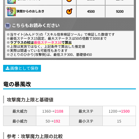
狭間からのおしおき
4500
9200
こちらもお読みください
※当サイト(みんドラ)の「スキル倍率検証ツール」で検証した数値です
※最低ステータス15固定、最大ステータスは50の倍数で3000まで
※
ラプラスの杖は
最低ステータス10
で算出
※上限は実測ではなく、上記条件で算出した推定値
※実際は間違っている可能性もあります
※さとりのひかり(攻撃側)は、最低ステ300、基礎値450
画像として保存
竜の暴風改
攻撃魔力上限と基礎値
最大威力
1360→
2108
最大ステ
1200→
1500
最小威力
50→
192
最小ステ
15
参考：攻撃魔力上限の比較