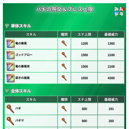
バギの呪文＆ブレス上限
単体スキル
スキル
種類
ステ上限
基礎威力
竜の暴風
1200
1360
ゴッドアロー
1500
2100
竜の暴風改
1500
2108
導きの旋風
1950
4300
全体スキル
スキル
種類
ステ上限
基礎威力
バギ
800
191
バギマ
800
260