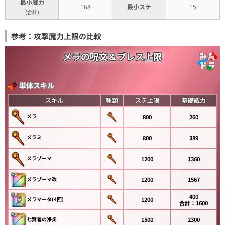
最小威力
168
最小ステ
15
(合計)
参考：攻撃魔力上限の比較
メラの呪文＆ブレス上限
単体スキル
スキル
種類
ステ上限
基礎威力
メラ
800
260
メラミ
800
389
メラゾーマ
1200
1360
メラゾーマ改
1200
1567
400
メラマータ(4回)
1200
合計：1600
七賢者の浄炎
1500
2300