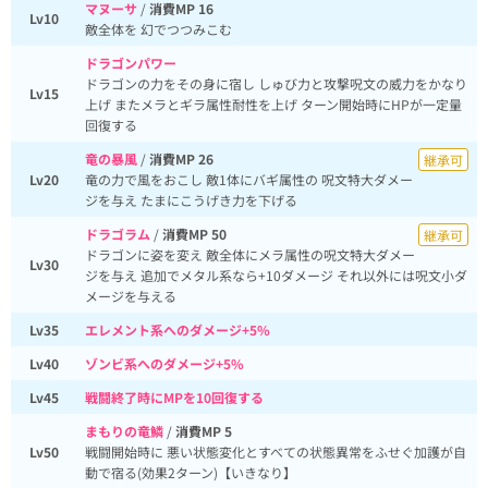
マヌーサ
/
消費MP 16
Lv10
敵全体を 幻でつつみこむ
ドラゴンパワー
ドラゴンの力をその身に宿し しゅび力と攻撃呪文の威力をかなり
Lv15
上げ またメラとギラ属性耐性を上げ ターン開始時にHPが一定量
回復する
竜の暴風
/
消費MP 26
継承可
Lv20
竜の力で風をおこし 敵1体にバギ属性の 呪文特大ダメー
ジを与え たまにこうげき力を下げる
ドラゴラム
/
消費MP 50
継承可
ドラゴンに姿を変え 敵全体にメラ属性の呪文特大ダメー
Lv30
ジを与え 追加でメタル系なら+10ダメージ それ以外には呪文小ダ
メージを与える
Lv35
エレメント系へのダメージ+5%
Lv40
ゾンビ系へのダメージ+5%
Lv45
戦闘終了時にMPを10回復する
まもりの竜鱗
/
消費MP 5
Lv50
戦闘開始時に 悪い状態変化とすべての状態異常をふせぐ加護が自
動で宿る(効果2ターン)【いきなり】