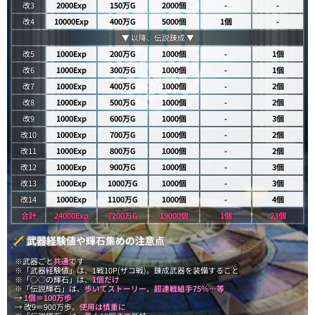
改3
2000Exp
150万G
2000個
-
-
改4
10000Exp
400万G
5000個
1個
-
▼ 以降、伝説錬成 ▼
改5
1000Exp
200万G
1000個
-
1個
改6
1000Exp
300万G
1000個
-
1個
改7
1000Exp
400万G
1000個
-
2個
改8
1000Exp
500万G
1000個
-
2個
改9
1000Exp
600万G
1000個
-
3個
改10
1000Exp
700万G
1000個
-
2個
改11
1000Exp
800万G
1000個
-
2個
改12
1000Exp
900万G
1000個
-
3個
改13
1000Exp
1000万G
1000個
-
3個
改14
1000Exp
1100万G
1000個
-
4個
合計
24000Exp
7200万G
19000個
1個
23個
武器経験値や輝石集めの注意点
※武器ごと
共通
です
※「武器経験値」は、1戦10P(ザコ戦)。錬成武器を装備すること
※「○○の輝石」は、
1個だけ
※「伝説輝石」は、
歩いてストーリー、超連戦組手75％…等
→
1個＝100万歩
→ 改9＝900万歩。
使用は慎重に