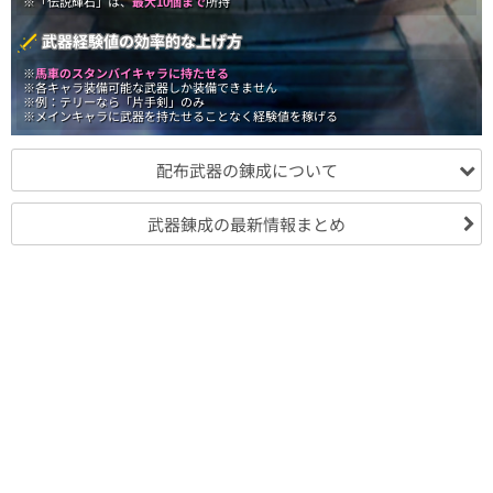
※「伝説輝石」は、
最大10個まで
所持
武器経験値の効率的な上げ方
※
馬車のスタンバイキャラに持たせる
※各キャラ装備可能な武器しか装備できません
※例：テリーなら「片手剣」のみ
※メインキャラに武器を持たせることなく経験値を稼げる
配布武器の錬成について
武器錬成の最新情報まとめ