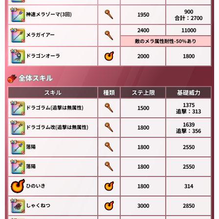
900
神速メラゾーマ(3回)
1950
合計：2700
2400
11000
メラガイアー
敵のメラ属性耐性-50%あり
ドラゴンオーラ
2000
1800
全体スキル
スキル
種類
ステ上限
基礎威力
1375
ドラゴラム(追撃は無属性)
1500
追撃：313
1639
ドラゴラム改(追撃は無属性)
1800
追撃：356
落陽
1800
2550
落陽
1800
2550
ひのいき
1800
314
しゃくねつ
3000
2850