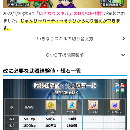
2022/1/20(木)に
「いきなりスキル」のON/OFF機能
が実装され
ました。
じゅんび→パーティ→そうびから切り替えができま
す。
いきなりスキルの切り替え方
ON/OFF機能実装前
改に必要な武器経験値・輝石一覧
武器経験値・○○輝石一覧
※配布武器を除く
改
経験値
かけら
○○輝石
伝説輝石
ゴールド
改1
500Exp
50万G
500個
-
-
改2
1500Exp
100万G
1500個
-
-