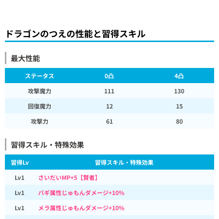
ドラゴンのつえの性能と習得スキル
最大性能
ステータス
0凸
4凸
攻撃魔力
111
130
回復魔力
12
15
攻撃力
61
80
習得スキル・特殊効果
習得Lv
習得スキル・特殊効果
Lv1
さいだいMP+5【賢者】
Lv1
バギ属性じゅもんダメージ+10%
Lv1
メラ属性じゅもんダメージ+10%