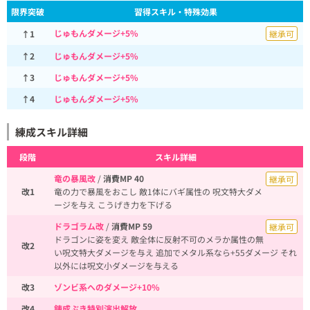
限界突破
習得スキル・特殊効果
じゅもんダメージ+5%
↑1
継承可
↑2
じゅもんダメージ+5%
↑3
じゅもんダメージ+5%
↑4
じゅもんダメージ+5%
練成スキル詳細
段階
スキル詳細
竜の暴風改
/
消費MP 40
継承可
改1
竜の力で暴風をおこし 敵1体にバギ属性の 呪文特大ダメ
ージを与え こうげき力を下げる
ドラゴラム改
/
消費MP 59
継承可
ドラゴンに姿を変え 敵全体に反射不可のメラか属性の無
改2
い呪文特大ダメージを与え 追加でメタル系なら+55ダメージ それ
以外には呪文小ダメージを与える
改3
ゾンビ系へのダメージ+10%
改4
錬成ぶき特別演出解放