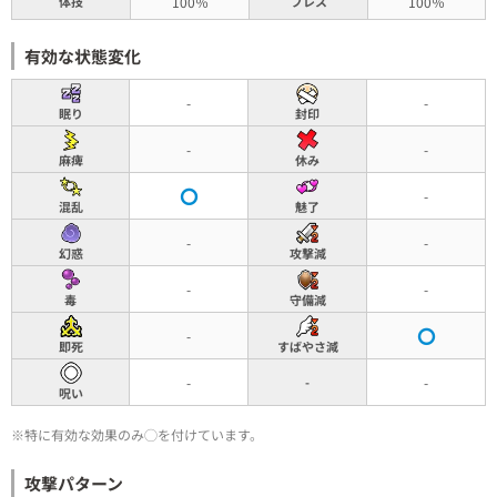
体技
100％
ブレス
100％
有効な状態変化
-
-
眠り
封印
-
-
麻痺
休み
-
混乱
魅了
-
-
幻惑
攻撃減
-
-
毒
守備減
-
即死
すばやさ減
-
-
-
呪い
※特に有効な効果のみ◯を付けています。
攻撃パターン