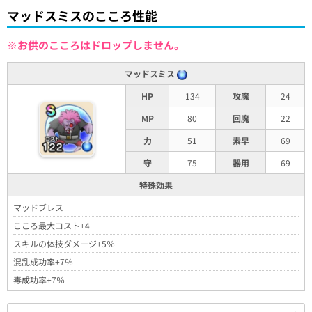
マッドスミスのこころ性能
※お供のこころはドロップしません。
マッドスミス
HP
134
攻魔
24
MP
80
回魔
22
力
51
素早
69
守
75
器用
69
特殊効果
マッドブレス
こころ最大コスト+4
スキルの体技ダメージ+5％
混乱成功率+7％
毒成功率+7％