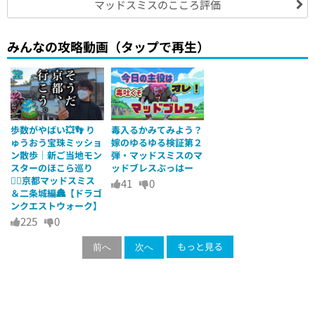
マッドスミスのこころ評価
みんなの攻略動画（タップで再生）
歩数がやばい💥👣 り
毒入るかみてみよう？
ゅうおう宝珠ミッショ
嫁のゆるゆる検証第２
ン散歩｜新ご当地モン
弾・マッドスミスのマ
スターのほこら巡り
ッドブレスぶっはー
🧟‍♂️京都マッドスミス
41
0
＆二条城編🏯【ドラゴ
ンクエストウォーク】
225
0
もっと見る
前へ
次へ