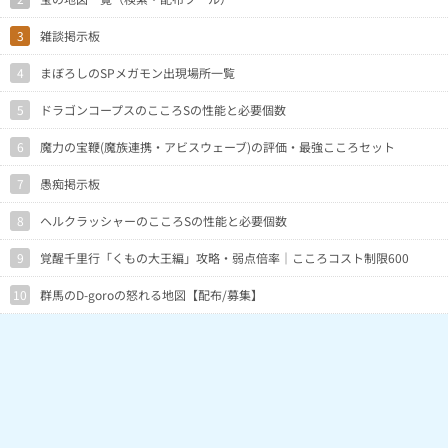
3
雑談掲示板
4
まぼろしのSPメガモン出現場所一覧
5
ドラゴンコープスのこころSの性能と必要個数
6
魔力の宝鞭(魔族連携・アビスウェーブ)の評価・最強こころセット
7
愚痴掲示板
8
ヘルクラッシャーのこころSの性能と必要個数
9
覚醒千里行「くもの大王編」攻略・弱点倍率｜こころコスト制限600
10
群馬のD-goroの怒れる地図【配布/募集】