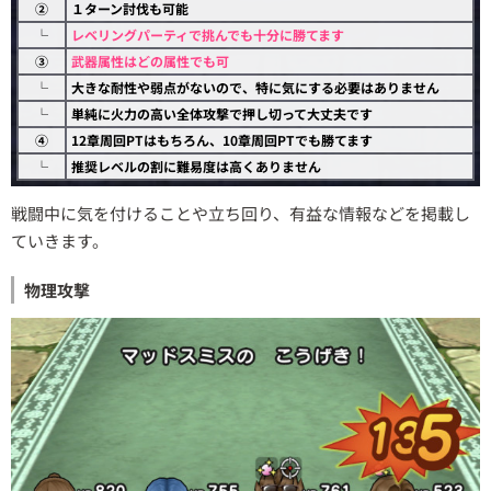
②
１ターン討伐も可能
└
レベリングパーティで挑んでも十分に勝てます
③
武器属性はどの属性でも可
└
大きな耐性や弱点がないので、特に気にする必要はありません
└
単純に火力の高い全体攻撃で押し切って大丈夫です
④
12章周回PTはもちろん、10章周回PTでも勝てます
└
推奨レベルの割に難易度は高くありません
戦闘中に気を付けることや立ち回り、有益な情報などを掲載し
ていきます。
物理攻撃