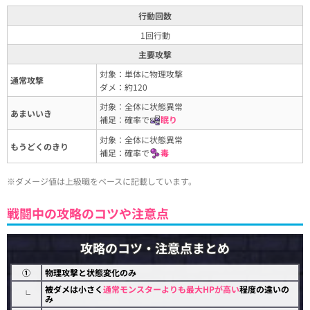
行動回数
1回行動
主要攻撃
対象：単体に物理攻撃
通常攻撃
ダメ：約120
対象：全体に状態異常
あまいいき
補足：確率で
眠り
対象：全体に状態異常
もうどくのきり
補足：確率で
毒
※ダメージ値は上級職をベースに記載しています。
戦闘中の攻略のコツや注意点
攻略のコツ・注意点まとめ
①
物理攻撃と状態変化のみ
被ダメは小さく
通常モンスターよりも最大HPが高い
程度の違いの
└
み