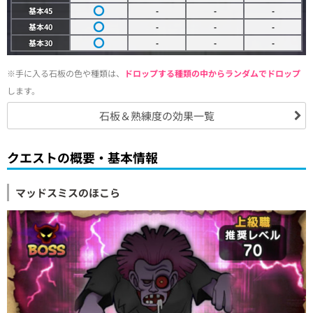
基本45
-
-
-
基本40
-
-
-
基本30
-
-
-
※手に入る石板の色や種類は、
ドロップする種類の中からランダムでドロップ
します。
石板＆熟練度の効果一覧
クエストの概要・基本情報
マッドスミスのほこら