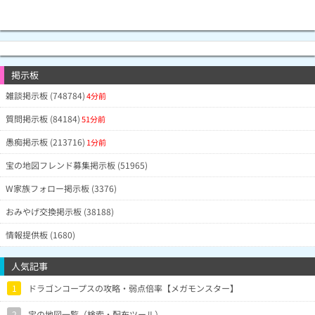
掲示板
雑談掲示板 (748784)
4分前
質問掲示板 (84184)
51分前
愚痴掲示板 (213716)
1分前
宝の地図フレンド募集掲示板 (51965)
W家族フォロー掲示板 (3376)
おみやげ交換掲示板 (38188)
情報提供板 (1680)
人気記事
1
ドラゴンコープスの攻略・弱点倍率【メガモンスター】
2
宝の地図一覧（検索・配布ツール）