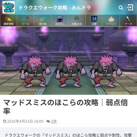
ドラクエウォーク攻略 - みんドラ
最新情報
ツール
掲示板
まぼろし
水着2026
18章
イベント
データ
マッドスミスのほこらの攻略｜弱点倍
率
2026年4月23日 16:00
3件
ドラクエウォークの「マッドスミス」のほこら攻略と弱点や耐性、攻撃