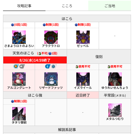
攻略記事
こころ
ご当地
ほこら
(0回/1回)
制限(1回)
制限(1回)
-
さまようロトのよろい
アラクラトロ
ゼッペル
天気のほこら
(
不可/
1回)
復刻
8/26(水)14:59終了
使用不可
使用不可
イズライール
ゆうれいせんちょう
アルゴングレート
リザードファッツ
ほこら強
近日終了
半常設
(メタル)
制限(1回)
-
-
メタルつむり
タタリ御前
解説系記事