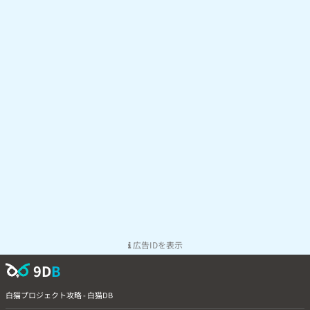
広告IDを表示
9D
B
白猫プロジェクト攻略 - 白猫DB