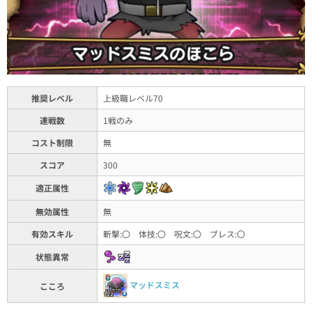
推奨レベル
上級職レベル70
連戦数
1戦のみ
コスト制限
無
スコア
300
適正属性
無効属性
無
有効スキル
斬撃:〇 体技:〇 呪文:〇 ブレス:〇
状態異常
マッドスミス
こころ