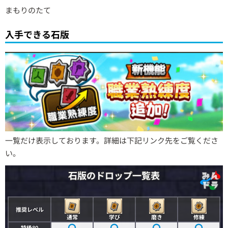
まもりのたて
入手できる石版
一覧だけ表示しております。詳細は下記リンク先をご覧くださ
い。
石版のドロップ一覧表
推奨レベル
通常
学び
磨き
修練
特級80