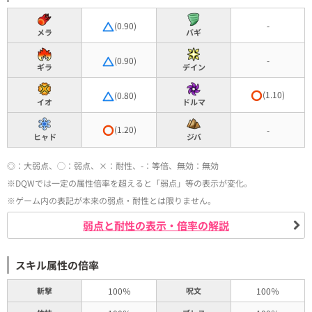
(0.90)
-
メラ
バギ
(0.90)
-
ギラ
デイン
(1.10)
(0.80)
イオ
ドルマ
(1.20)
-
ヒャド
ジバ
◎：大弱点、◯：弱点、×：耐性、-：等倍、無効：無効
※DQWでは一定の属性倍率を超えると「弱点」等の表示が変化。
※ゲーム内の表記が本来の弱点・耐性とは限りません。
弱点と耐性の表示・倍率の解説
スキル属性の倍率
斬撃
100％
呪文
100％