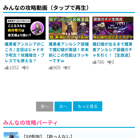
みんなの攻略動画（タップで再生）
魔勇者アンルシアのこ
魔勇者アンルシア装備
魔幻槍が出るまで魔勇
ころ / 主役はヒャドギ
で魔幻槍が実装！年末
者アンルシア装備ガチ
ラ呪文？攻魔複合・ブ
前にこの性能はラッキ
ャを引く！【生放送】
レスでも使える？
ーですｗ
786
0
1052
0
909
0
もっと見る
前へ
次へ
みんなの攻略パーティ
【SP配布】【助っ人なし】