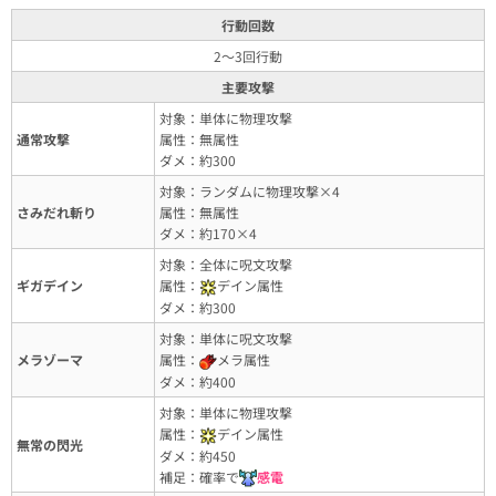
行動回数
2～3回行動
主要攻撃
対象：単体に物理攻撃
通常攻撃
属性：無属性
ダメ：約300
対象：ランダムに物理攻撃×4
さみだれ斬り
属性：無属性
ダメ：約170×4
対象：全体に呪文攻撃
ギガデイン
属性：
デイン属性
ダメ：約300
対象：単体に呪文攻撃
メラゾーマ
属性：
メラ属性
ダメ：約400
対象：単体に物理攻撃
属性：
デイン属性
無常の閃光
ダメ：約450
補足：確率で
感電