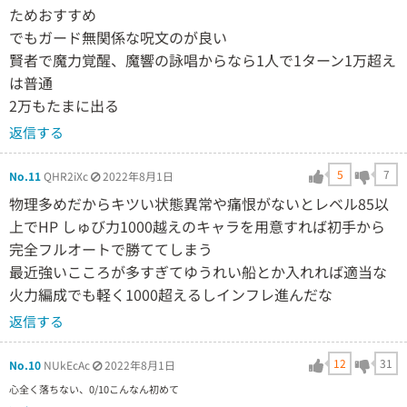
ためおすすめ
でもガード無関係な呪文のが良い
賢者で魔力覚醒、魔響の詠唱からなら1人で1ターン1万超え
は普通
2万もたまに出る
返信する
5
7
No.11
QHR2iXc
2022年8月1日
物理多めだからキツい状態異常や痛恨がないとレベル85以
上でHP しゅび力1000越えのキャラを用意すれば初手から
完全フルオートで勝ててしまう
最近強いこころが多すぎてゆうれい船とか入れれば適当な
火力編成でも軽く1000超えるしインフレ進んだな
返信する
12
31
No.10
NUkEcAc
2022年8月1日
心全く落ちない、0/10こんなん初めて