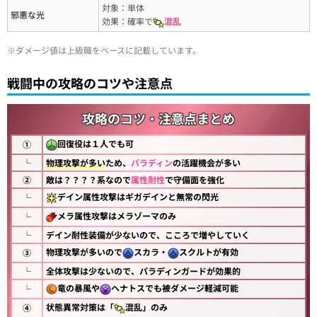
対象：単体
邪悪な光
効果：確率で
混乱
※ダメージ値は上級職をベースに記載しています。
戦闘中の攻略のコツや注意点
攻略のコツ・注意点まとめ
回復役は１人でも可
①
└
物理攻撃が多い
ため、
パラディン
の活躍機会が多い
②
敵は？？？？系なので
属性耐性
で守備面を強化
デイン属性攻撃はギガデインと無常の閃光
└
メラ属性攻撃はメラゾーマのみ
└
└
デイン耐性装備が少ないので、こころで増やしていく
物理攻撃が多いので
スカラ・
スクルトが有効
③
└
全体攻撃は少ないので、パラディンガードが効果的
竜の暴風や
ヘナトスでも被ダメージ軽減可能
└
状態異常対策は「
混乱」のみ
④