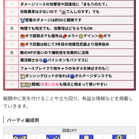
└
ダメージソースの攻撃役や回復役に「まもりのたて」
状態異常は少ないので「
てんしのすず」でも
└
感電のダメージは約50と軽微です
└
⑤
物理でも呪文でも、攻撃役はどちらでもOK
ギラ超弱点でも優先は
メラ＝
デイン＞
ギラ
└
ギラ武器は総じて3年目の他属性武器より倍率低め
└
⑥
敵のHPが高いので補助役を効果的に活用
魔法戦士なら
バイシオンをバトマスに
└
└
フォースブレイクで他キャラの与ダメを伸ばすのも◎
ダンシングロッドがあれば
ボルテージダンスでも
└
(闘魂)
きあいため
も弱点と相まって使いやすい
└
戦闘中に気を付けることや立ち回り、有益な情報などを掲載し
ていきます。
パーティ編成例
回復1PT