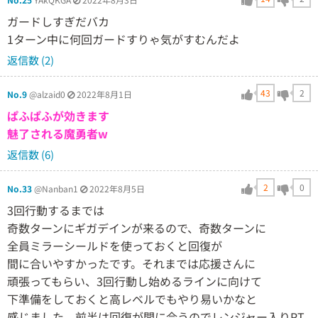
ガードしすぎだバカ
1ターン中に何回ガードすりゃ気がすむんだよ
返信数 (2)
43
2
No.9
@alzaid0
2022年8月1日
ぱふぱふが効きます
魅了される魔勇者w
返信数 (6)
2
0
No.33
@Nanban1
2022年8月5日
3回行動するまでは
奇数ターンにギガデインが来るので、奇数ターンに
全員ミラーシールドを使っておくと回復が
間に合いやすかったです。それまでは応援さんに
頑張ってもらい、3回行動し始めるラインに向けて
下準備をしておくと高レベルでもやり易いかなと
感じました。前半は回復が間に合うのでレンジャー入りPT