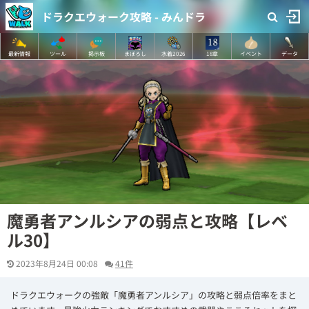
ドラクエウォーク攻略 - みんドラ
最新情報
ツール
掲示板
まぼろし
水着2026
18章
イベント
データ
魔勇者アンルシアの弱点と攻略【レベ
ル30】
2023年8月24日 00:08
41件
ドラクエウォークの強敵「魔勇者アンルシア」の攻略と弱点倍率をまと