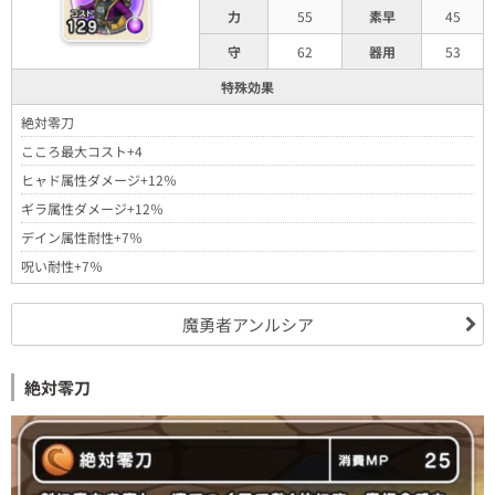
力
55
素早
45
守
62
器用
53
特殊効果
絶対零刀
こころ最大コスト+4
ヒャド属性ダメージ+12％
ギラ属性ダメージ+12％
デイン属性耐性+7％
呪い耐性+7％
魔勇者アンルシア
絶対零刀