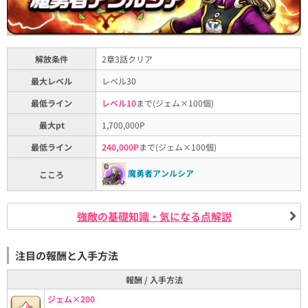
解放条件
2章3話クリア
最大レベル
レベル30
最低ライン
レベル10
まで(ジェム×100個)
最大pt
1,700,000P
最低ライン
240,000P
まで(ジェム×100個)
魔勇者アンルシア
こころ
強敵の基礎知識・気になる点解説
注目の報酬と入手方法
報酬 / 入手方法
ジェム×200