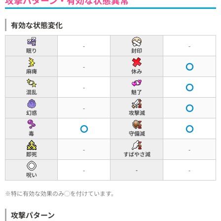
有効な状態変化
-
-
眠り
封印
-
麻痺
休み
-
混乱
魅了
-
幻惑
攻撃減
毒
守備減
-
-
即死
すばやさ減
-
-
-
呪い
※特に有効な効果のみ◯を付けています。
攻撃パターン