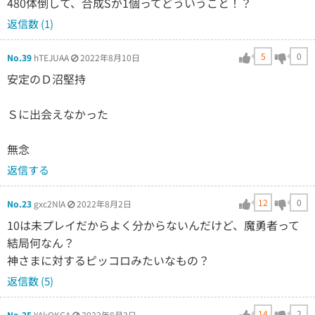
480体倒して、合成Sが1個ってどういうこと！？
返信数 (1)
5
0
No.39
hTEJUAA
2022年8月10日
安定のＤ沼堅持
Ｓに出会えなかった
無念
返信する
12
0
No.23
gxc2NlA
2022年8月2日
10は未プレイだからよく分からないんだけど、魔勇者って
結局何なん？
神さまに対するピッコロみたいなもの？
返信数 (5)
14
2
No.25
YAkQKGA
2022年8月3日