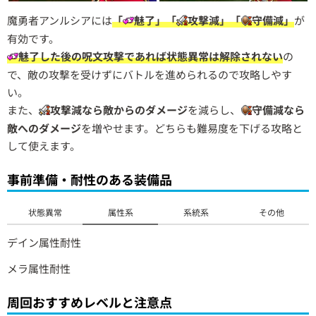
魔勇者アンルシアには
「
魅了」「
攻撃減」「
守備減」
が
有効です。
魅了した後の呪文攻撃であれば状態異常は解除されない
の
で、敵の攻撃を受けずにバトルを進められるので攻略しやす
い。
また、
攻撃減なら敵からのダメージ
を減らし、
守備減なら
敵へのダメージ
を増やせます。どちらも難易度を下げる攻略と
して使えます。
事前準備・耐性のある装備品
状態異常
属性系
系統系
その他
デイン属性耐性
メラ属性耐性
周回おすすめレベルと注意点