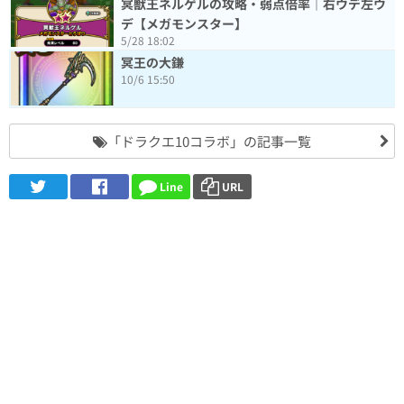
冥獣王ネルゲルの攻略・弱点倍率｜右ウデ左ウ
デ【メガモンスター】
5/28 18:02
冥王の大鎌
10/6 15:50
「ドラクエ10コラボ」の記事一覧
Line
URL