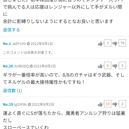
で挑んでる人は応援はレンジャー以外にして手がヌルい間
に
余計に影縛りしないようにするとなお良いと思います
返信する
5
79
No.1
JoEFUHI
2022年8月1日
このコメントは非表示対象です。
6
5
No.20
JUiBODQ
2022年8月2日
ギラが一番倍率が高いので、8/8のガチャはギラ武器、そし
てネルゲルの最大接待属性かもですね！
返信数 (1)
10
2
No.19
IgGYERc
2022年8月2日
運よく直ぐにSが落ちたから、魔勇者アンルシア狩りは猛暑
だし
スローペースでいくわ