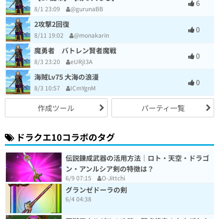
6
8/1 23:09
@gurunaBB
2攻撃2回復
0
8/11 19:02
@monakarin
魔勇者 バトレン賢者魔戦
0
8/3 23:20
eURjI3A
海賊Lv75 大海の浪漫
0
8/3 10:57
ICmYgnM
作成ツール
パーティ一覧
ドラクエ10コラボのタグ
伝説錬成武器の活用方法｜ロト・天空・ドラゴ
ン・アンルシア剣の特徴は？
6/9 07:15
O-Jittchi
グランゼドーラの剣
6/4 04:38