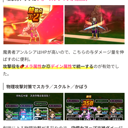
魔勇者アンルシアはHPが高いので、こちらの与ダメージ量を伸
ばすのに便利。
攻撃役を
メラ属性
か
デイン属性
で統一する
のが有効でし
た。
物理攻撃対策でスカラ／スクルト／かばう
剣技による物理攻撃が多彩なので、
守備力アップで被ダメージ