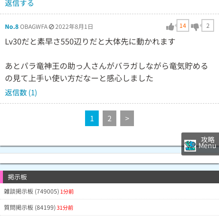
返信する
14
2
No.8
OBAGWFA
2022年8月1日
Lv30だと素早さ550辺りだと大体先に動かれます
あとパラ竜神王の助っ人さんがバラガしながら竜気貯める
の見て上手い使い方だなーと感心しました
返信数 (1)
1
2
>
攻略
Menu
掲示板
雑談掲示板 (749005)
1分前
質問掲示板 (84199)
31分前