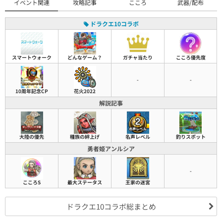
イベント関連
攻略記事
こころ
武器/配布
ドラクエ10コラボ
スマートウォーク
どんなゲーム？
ガチャ当たり
こころ優先度
-
-
10周年記念CP
花火2022
解説記事
大陸の優先
種族の絆上げ
名声レベル
釣りスポット
勇者姫アンルシア
-
こころS
最大ステータス
王家の迷宮
ドラクエ10コラボ総まとめ