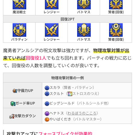
魔法戦士
レンジャー
バトマス
賢者(回復)
回復2PT
パラディン
レンジャー
バトマス
賢者(回復)
魔勇者アンルシアの呪文攻撃は強力ですが、
物理攻撃対策が出
来ていれば
回復役1人
でも立ち回れます。パーティの戦力に応じ
て、回復役の人数を調整していくのが良いです。
物理攻撃対策の一例
スカラ
（賢者・パラディン）
守備力UP
スクルト
（
ストロスのつえ）
ガード率UP
ビッグシールド
（バトルシールド他）
ヘナトス
（
わるぼうのこころ
）
攻撃力ダウン
やいばくだき
（バトルマスター）
攻撃力アップに
フォースブレイクが効果的