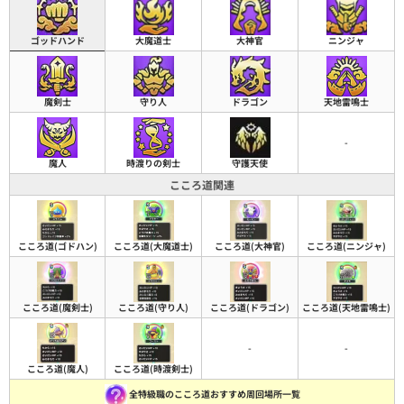
ゴッドハンド
大魔道士
大神官
ニンジャ
魔剣士
守り人
ドラゴン
天地雷鳴士
-
魔人
時渡りの剣士
守護天使
こころ道関連
こころ道(ゴドハン)
こころ道(大魔道士)
こころ道(大神官)
こころ道(ニンジャ)
こころ道(魔剣士)
こころ道(守り人)
こころ道(ドラゴン)
こころ道(天地雷鳴士)
-
-
こころ道(魔人)
こころ道(時渡剣士)
全特級職のこころ道おすすめ周回場所一覧