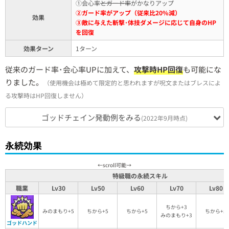
①会心率
とガード率
がかなりアップ
②ガード率がアップ（従来比20%減）
効果
③敵に与えた斬撃･体技ダメージに応じて自身のHP
を回復
効果ターン
1ターン
従来のガード率･会心率UPに加えて、
攻撃時HP回復
も可能にな
りました。
（使用機会は極めて限定的と思われますが呪文またはブレスによ
る攻撃時はHP回復しません）
ゴッドチェイン発動例をみる
(2022年9月時点)
永続効果
特級職の永続スキル
職業
Lv30
Lv50
Lv60
Lv70
Lv80
ちから+3
みのまもり+5
ちから+5
ちから+5
ちから+5
みのまもり+3
ゴッドハンド