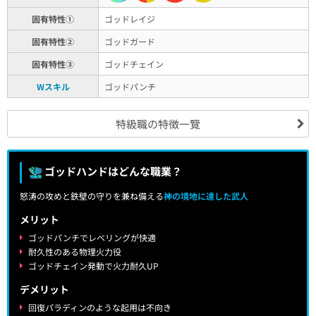
固有特性①
ゴッドレイジ
固有特性②
ゴッドガード
固有特性③
ゴッドチェイン
Wスキル
ゴッドパンチ
特級職の特徴一覽
ゴッドハンドはどんな職業？
怒涛の攻めと鉄壁の守りを兼ね備える
神の境地に達した武人
メリット
ゴッドパンチでレベリングが快適
耐久性のある物理火力役
ゴッドチェイン発動で火力耐久UP
デメリット
回復パラディンのような起用は不向き