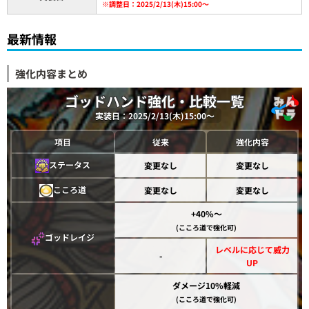
※調整日：2025/2/13(木)15:00～
最新情報
強化内容まとめ
ゴッドハンド強化・比較一覧
実装日：2025/2/13(木)15:00～
項目
従来
強化内容
ステータス
変更なし
変更なし
こころ道
変更なし
変更なし
+40%～
(こころ道で強化可)
ゴッドレイジ
レベルに応じて威力
-
UP
ダメージ10%軽減
(こころ道で強化可)