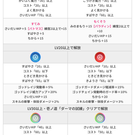
かいふく魔力「30」以上
こうげき魔力「30」以上
コスト「20」以上
コスト「20」以上
よく見かける
よく見かける
さいだいHP「70」以上
すばやさ「60」以上
もくそう
すてみ
みのまもり＋15
【パラディン】
練度2以上で
さいだいMP＋5
【バトマス】
練度2以上で+15
+10
すばやさ＋5
さいだいHP＋15
ちから＋15
ちから＋15
LV20以上で解放
すばやさ「20」以上
さいだいHP「10」以上
コスト「60」以下
コスト「80」以下
ときどき見かける
ときどき見かける
すばやさ「65」以下
きようさ「65」以下
ゴッドレイジ発動率＋5％
ゴッドガードダメージ軽減率＋15％
ゴッドレイジ威力アップ＋20％
ゴッドチェイン発動時のガード率＋10％
さいだいHP＋15
ちから＋20
スキルの斬撃・体技ダメージ＋2％
スキルの斬撃・体技ダメージ＋3％
LV30以上・壱ノ道「ダーマの試練」クリアで解放
さいだいHP「40」以上
さいだいMP「30」以上
コスト「60」以上
コスト「50」以上