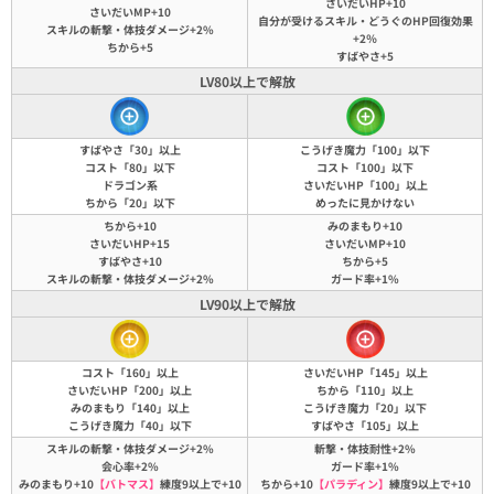
さいだいHP+10
さいだいMP+10
自分が受けるスキル・どうぐのHP回復効果
スキルの斬撃・体技ダメージ+2%
+2％
ちから+5
すばやさ+5
LV80以上で解放
すばやさ「30」以上
こうげき魔力「100」以下
コスト「80」以下
コスト「100」以下
ドラゴン系
さいだいHP「100」以上
ちから「20」以下
めったに見かけない
ちから+10
みのまもり+10
さいだいHP+15
さいだいMP+10
すばやさ+10
ちから+5
スキルの斬撃・体技ダメージ+2%
ガード率+1%
LV90以上で解放
コスト「160」以上
さいだいHP「145」以上
さいだいHP「200」以上
ちから「110」以上
みのまもり「140」以上
こうげき魔力「20」以下
こうげき魔力「40」以下
すばやさ「105」以上
スキルの斬撃・体技ダメージ+2%
斬撃・体技耐性+2%
会心率+2%
ガード率+1%
みのまもり+10
【バトマス】
練度9以上で+10
ちから+10
【パラディン】
練度9以上で+10