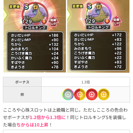
ボーナス
1.3倍
枠
こころや心珠スロットは上級職と同じ。ただしこころの色合わ
せボーナスが
1.2倍から1.3倍に
！同じトロルキングSを装備し
た場合
ちからは10上昇
！