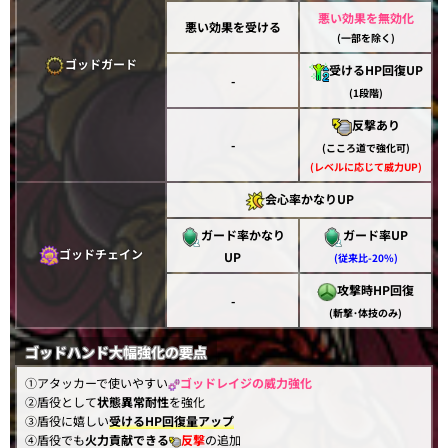
悪い効果を無効化
悪い効果を受ける
(一部を除く)
ゴッドガード
受けるHP回復UP
-
(1段階)
反撃あり
-
(こころ道で強化可)
(レベルに応じて威力UP)
会心率かなりUP
ガード率かなり
ガード率UP
ゴッドチェイン
UP
(従来比-20%)
攻撃時HP回復
-
(斬撃･体技のみ)
ゴッドハンド大幅強化の要点
①アタッカーで使いやすい
ゴッドレイジの威力強化
②盾役として
状態異常耐性
を強化
③盾役に嬉しい
受けるHP回復量アップ
④盾役でも
火力貢献できる
反撃
の追加