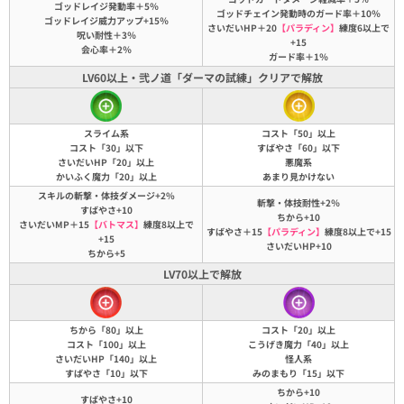
ゴッドレイジ発動率＋5％
ゴッドチェイン発動時のガード率＋10％
ゴッドレイジ威力アップ+15％
さいだいHP＋20
【パラディン】
練度6以上で
呪い耐性＋3％
+15
会心率＋2％
ガード率＋1％
LV60以上・弐ノ道「ダーマの試練」クリアで解放
スライム系
コスト「50」以上
コスト「30」以下
すばやさ「60」以下
さいだいHP「20」以上
悪魔系
かいふく魔力「20」以上
あまり見かけない
スキルの斬撃・体技ダメージ+2%
斬撃・体技耐性+2％
すばやさ+10
ちから+10
さいだいMP＋15
【バトマス】
練度8以上で
すばやさ＋15
【パラディン】
練度8以上で+15
+15
さいだいHP+10
ちから+5
LV70以上で解放
ちから「80」以上
コスト「20」以上
コスト「100」以上
こうげき魔力「40」以上
さいだいHP「140」以上
怪人系
すばやさ「10」以下
みのまもり「15」以下
ちから+10
すばやさ+10