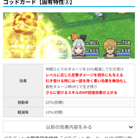
ゴッドガード【固有特性②】
仲間ひとりのダメージを10％軽減して引き受け
レベルに応じた反撃ダメージを相手にも与える
効果
引き受ける時には一部を除く悪い効果を無効化し
致死ダメージ時HP1で生き残り
さらに受けるスキルのHP回復効果が上がる
発動率
25％(初期)
軽減率
10%(初期)
以前の効果内容をみる