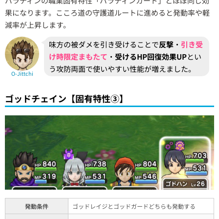
パラディンの職業固有特性「パラディンガード」とほぼ同じ効
果になります。こころ道の守護道ルートに進めると発動率や軽
減率が上昇します。
味方の被ダメを引き受けることで
反撃
・
引き受
け時限定まもたて
・
受けるHP回復効果UP
とい
う攻防両面で使いやすい性能が増えました。
O-Jittchi
ゴッドチェイン【固有特性③】
発動条件
ゴッドレイジとゴッドガードどちらも発動する