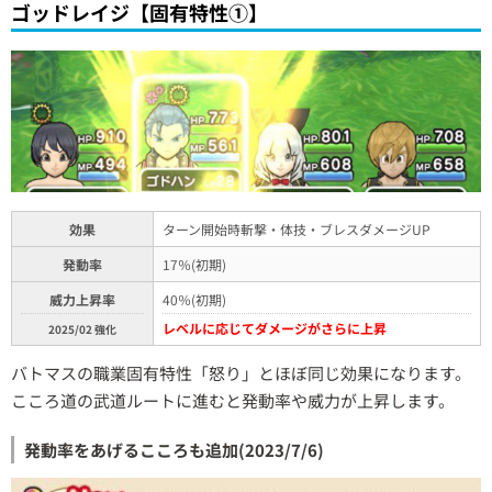
ゴッドレイジ【固有特性①】
効果
ターン開始時斬撃・体技・ブレスダメージUP
発動率
17％(初期)
威力上昇率
40％(初期)
レベルに応じてダメージがさらに上昇
2025/02 強化
バトマスの職業固有特性「怒り」とほぼ同じ効果になります。
こころ道の武道ルートに進むと発動率や威力が上昇します。
発動率をあげるこころも追加(2023/7/6)