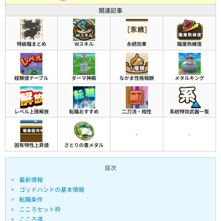
関連記事
特級職まとめ
Wスキル
永続効果
職業熟練度
経験値テーブル
ダーマ神殿
なかま性格報酬
メタルキング
レベル上限解放
転職おすすめ
二刀流・相性
系統特効武器一覧
-
-
さとりの書メダル
固有特性上昇値
目次
最新情報
ゴッドハンドの基本情報
転職条件
こころセット枠
こころ道