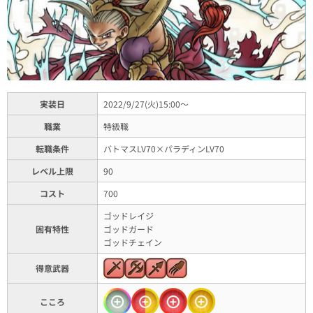
実装日
2022/9/27(火)15:00～
職業
特級職
転職条件
バトマスLV70×パラディンLV70
レベル上限
90
コスト
700
ゴッドレイジ
固有特性
ゴッドガード
ゴッドチェイン
得意武器
こころ