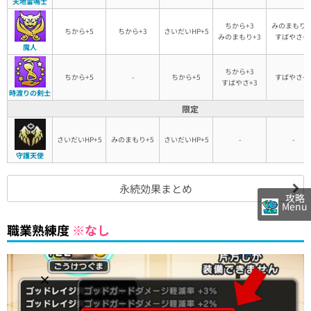
天地雷鳴士
ちから+3
みのまもり+
ちから+5
ちから+3
さいだいHP+5
みのまもり+3
すばやさ+3
魔人
ちから+3
ちから+5
-
ちから+5
すばやさ+5
すばやさ+3
時渡りの剣士
限定
さいだいHP+5
みのまもり+5
さいだいHP+5
-
-
守護天使
永続効果まとめ
攻略
Menu
職業熟練度
※なし