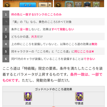
1
枠の色と一致するSランクのこころのみ
└
「黃」の「S」なら、黄色のこころSすべて対象
2
条件と
全一致
しないと、効果は
すべて発動しない
3
どちらかの道、
片方
だけ
4
上の枠にこころを装備していないと、以降のこころ道の効果は
無効
5
同キャラクターの「こころ枠」と「こころ道」に
同じこころは✖
6
同PT内のキャラが装備しているこころを装備することは
できない
こころ道は「特級職」限定の要素。条件を満たしたこころを装
着するとパラメータが上昇するものです。
条件一致は、一部で
もOKです。
ただし、発動効果も一部だけ。
ゴッドハンドのこころ道効果
武道
守護道