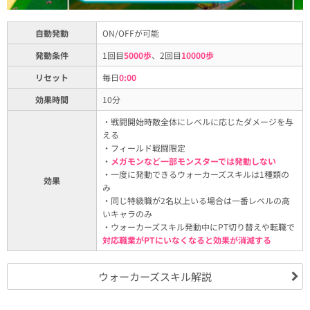
自動発動
ON/OFFが可能
発動条件
1回目
5000歩
、2回目
10000歩
リセット
毎日
0:00
効果時間
10分
・戦闘開始時敵全体にレベルに応じたダメージを与
える
・フィールド戦闘限定
・
メガモンなど一部モンスターでは発動しない
・一度に発動できるウォーカーズスキルは1種類の
効果
み
・同じ特級職が2名以上いる場合は一番レベルの高
いキャラのみ
・ウォーカーズスキル発動中にPT切り替えや転職で
対応職業がPTにいなくなると効果が消滅する
ウォーカーズスキル解説