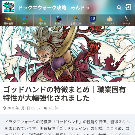
ドラクエウォーク攻略 - みんドラ
最新情報
ツール
掲示板
まぼろし
水着2026
18章
イベント
データ
ゴッドハンドの特徴まとめ｜職業固有
特性が大幅強化されました
2026年1月1日 09:32
183件
ドラクエウォークの特級職「ゴッドハンド」の性能や評価、習得スキル
をまとめています。固有特性「ゴッドチェイン」の仕様、こころ道、ゴ
ッドパンチ、永続効果なども解説していきますので、参考にしてくださ