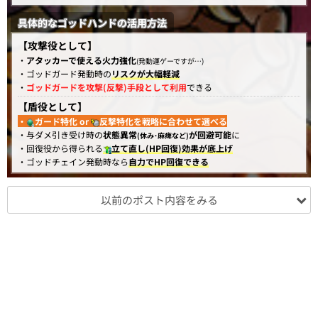
具体的なゴッドハンドの活用方法
【攻撃役として】
・
アタッカーで使える火力強化
(発動運ゲーですが…)
・ゴッドガード発動時の
リスクが大幅軽減
・
ゴッドガードを攻撃(反撃)手段として利用
できる
【盾役として】
・
ガード特化 or
反撃特化を戦略に合わせて選べる
・与ダメ引き受け時の
状態異常
が回避可能
に
(休み･麻痺など)
・回復役から得られる
立て直し(HP回復)効果が底上げ
・ゴッドチェイン発動時なら
自力でHP回復できる
以前のポスト内容をみる