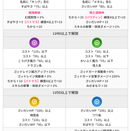
名前に「キング」含む
名前に「メタル」含む
すばやさ「75」以上
さいだいHP「80」以上
戦鬼解放
騎士道精神
幻惑耐性＋3％
ちから＋25
【パラディン】
練度4以上で+10
すばやさ＋5
【バトマス】
練度4以上で+15
さいだいHP＋15
ちから＋20
スキルの斬撃・体技ダメージ＋2％
LV40以上で解放
コスト「125」以下
コスト「10」以上
コスト「50」以上
コスト「50」以下
こうげき魔力「60」以上
かいふく魔力「35」以下
ドラゴン系
怪人系
ゴッドレイジ威力アップ＋15％
ゴッドガード発動率＋8％
ゴッドレイジ発動率＋3％
ゴッドガード反撃ダメージ＋250％
ちから＋10
【バトマス】
練度6以上で+10
さいだいHP＋15
スキルの斬撃・体技ダメージ＋3％
みのまもり＋20
LV50以上で解放
さいだいHP「100」以上
さいだいHP「100」以上
物質系
????系
コスト「120」以上
コスト「120」以上
さいだいMP「90」以下
すばやさ「130」以上
ゴッドガードダメージ軽減率＋5％