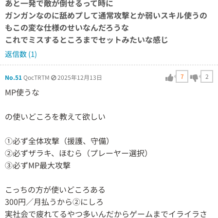
あと一発で敵が倒せるって時に
ガンガンなのに舐めプして通常攻撃とか弱いスキル使うの
もこの変な仕様のせいなんだろうな
これでミスするところまでセットみたいな感じ
返信数 (1)
7
2
No.51
QocTRTM
2025年12月13日
MP使うな
の使いどころを教えて欲しい
①必ず全体攻撃（援護、守備）
②必ずザラキ、ほむら（プレーヤー選択）
③必ずMP最大攻撃
こっちの方が使いどころある
300円／月払うから②にしろ
実社会で疲れてるやつ多いんだからゲームまでイライラさ