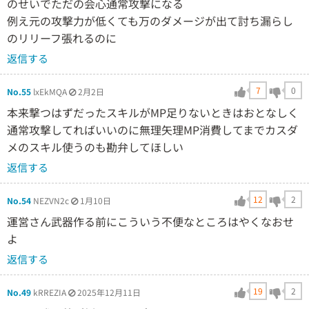
のせいでただの会心通常攻撃になる
例え元の攻撃力が低くても万のダメージが出て討ち漏らし
のリリーフ張れるのに
返信する
7
0
No.55
lxEkMQA
2月2日
本来撃つはずだったスキルがMP足りないときはおとなしく
通常攻撃してればいいのに無理矢理MP消費してまでカスダ
メのスキル使うのも勘弁してほしい
返信する
12
2
No.54
NEZVN2c
1月10日
運営さん武器作る前にこういう不便なところはやくなおせ
よ
返信する
19
2
No.49
kRREZIA
2025年12月11日