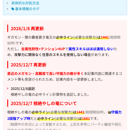
具体的な対処方法
基本情報のタグ
2026/1/8 再更新
ギガモン・闇の覇者蒼き竜王の
必中ライン
(必要な攻撃力)
は
1441
(戦闘開
始時)
です。
ただし、
全属性耐性+テンション4UP
で
属性スキルはほぼ通用しない
た
め、
攻撃力に関係なく任意のスキルを使用しない場合
があります。
2025/12/7 再更新
直近のメガモン・高難度で高い守備力の敵が多く
本記事内容に関連するコ
メント等も見受けられたため、記事内容を一部更新しました。
2025/12/8追記
根絶やしの竜の必中ライン計算例を追記しました。
2025/12/7 根絶やしの竜について
根絶やしの竜の
必中ライン
(必要な攻撃力)
は
1441
(戦闘開始時)
、
守備力
2段階アップ時
だと
必中ライン
(必要な攻撃力)
は
1681
です。
（戦闘中の状況によって変動するため、上記を参考にパーティ編成や弱化
付与などを活用してみてください）