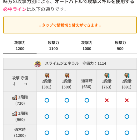
味方の攻撃力別による、
オートバトルで攻撃スキルを使用する
必中ライン
は以下の通りです。
↓タップで情報切り替えができます↓
攻撃力
攻撃力
攻撃力
攻撃力
1200
1100
1000
900
スライムジェネラル 守備力：1114
攻撃 守備
通常時
2段階
1段階
1段階
2段階
↓ →
(636)
(381)
(509)
(763)
(891)
2段階
(720)
1段階
(960)
通常時
(1200)