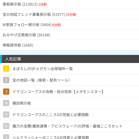
愚痴掲示板 (213813)
1分前
宝の地図フレンド募集掲示板 (51977)
15分前
W家族フォロー掲示板 (3404)
6分前
おみやげ交換掲示板 (38188)
情報提供板 (1680)
人気記事
1
まぼろしのSPメガモン出現場所一覧
2
宝の地図一覧（検索・配布ツール）
3
ドラゴンコープスの攻略・弱点倍率【メガモンスター】
4
雑談掲示板
5
ドラゴンコープスのこころSの性能と必要個数
6
魔力の宝鞭(魔族連携・アビスウェーブ)の評価・最強こころセット
7
ヘルクラッシャーのこころSの性能と必要個数