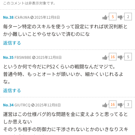
このコメントは非表示対象です。
5
2
No.38
iCkRcWA
2025年12月8日
毎ターン特定のスキルを使うって設定にすれば状況判断と
か小難しいことやらせないで済むのにな
返信する
16
5
No.35
FBSWBBE
2025年12月8日
というか何で今だにPS2くらいの戦闘なんだマジで。
普通今時、もっとオートが頭いいか、細かくいじれるよ
な。
返信する
16
3
No.34
GIUTRCQ
2025年12月8日
運営はこの仕様バグ的な問題を金に変えようと思ってると
しか思えない
そのうち相手の防御力に干渉されないとかのいきなりスキ