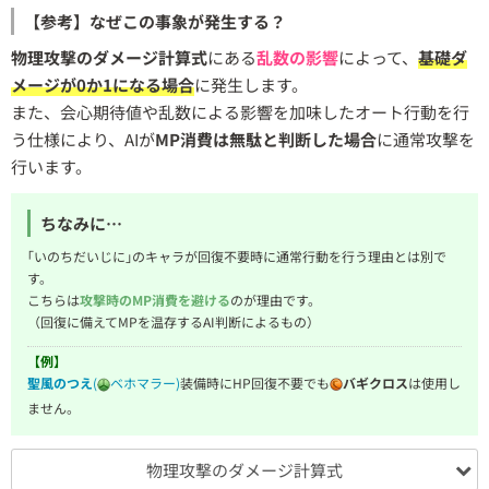
【参考】なぜこの事象が発生する？
物理攻撃のダメージ計算式
にある
乱数の影響
によって、
基礎ダ
メージが0か1になる場合
に発生します。
また、会心期待値や乱数による影響を加味したオート行動を行
う仕様により、AIが
MP消費は無駄と判断した場合
に通常攻撃を
行います。
ちなみに…
｢いのちだいじに｣のキャラが回復不要時に通常行動を行う理由とは別で
す。
こちらは
攻撃時のMP消費を避ける
のが理由です。
（回復に備えてMPを温存するAI判断によるもの）
【例】
聖風のつえ
(
ベホマラー)
装備時にHP回復不要でも
バギクロス
は使用し
ません。
物理攻撃のダメージ計算式