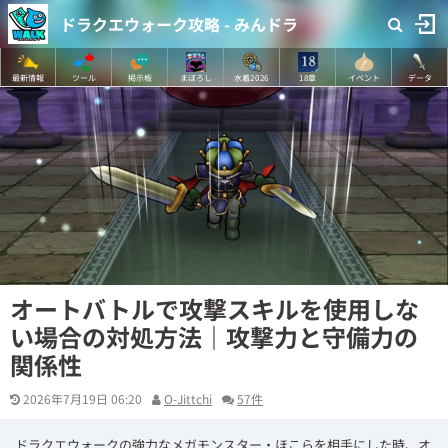
ドラクエウォーク攻略 - みんドラ
最新情報
ツール
掲示板
まぼろし
水着2026
18章
イベント
データ
オートバトルで攻撃スキルを使用しな
い場合の対処方法｜攻撃力と守備力の
関係性
2026年7月19日 06:20
O-Jittchi
57件
ドラクエウォークの強力なメガモンスター・ほこらを相手にした時、オ