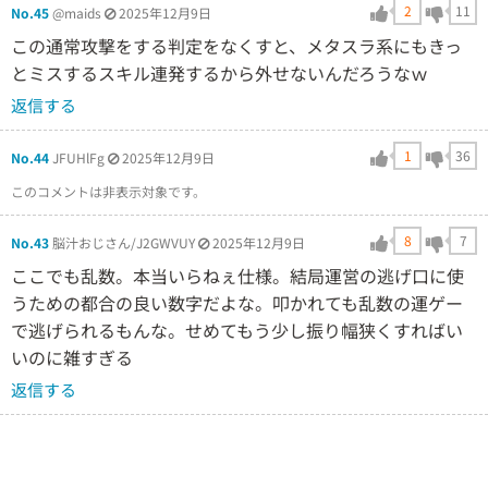
2
11
No.45
@maids
2025年12月9日
この通常攻撃をする判定をなくすと、メタスラ系にもきっ
とミスするスキル連発するから外せないんだろうなｗ
返信する
1
36
No.44
JFUHlFg
2025年12月9日
このコメントは非表示対象です。
8
7
No.43
脳汁おじさん/J2GWVUY
2025年12月9日
ここでも乱数。本当いらねぇ仕様。結局運営の逃げ口に使
うための都合の良い数字だよな。叩かれても乱数の運ゲー
で逃げられるもんな。せめてもう少し振り幅狭くすればい
いのに雑すぎる
返信する