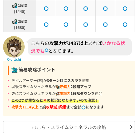
1段階
(1440)
2段階
(1680)
こちらの
攻撃力が1487以上
あれば
いかなる状
況でも
となります。
O-Jittchi
簡易攻略ポイント
デビルアーマー(右)が
3ターン目にスカラ
を使用
以後スライムジェネラルが
守備力
2段階アップ
更にスライムジェネラルが
攻撃力
1段階ダウン
を連発
この2つが重なると
の状況になりやすいので注意！
攻撃力1114以上
で
攻撃減1段階
まで全部
になります
ほこら・スライムジェネラルの攻略