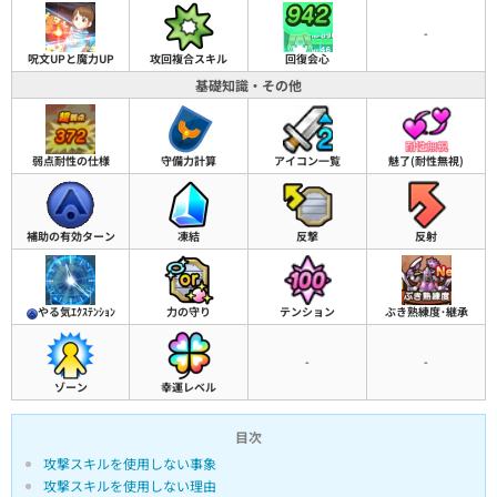
-
呪文UPと魔力UP
攻回複合スキル
回復会心
基礎知識・その他
弱点耐性の仕様
守備力計算
アイコン一覧
魅了(耐性無視)
補助の有効ターン
凍結
反撃
反射
やる気ｴｸｽﾃﾝｼｮﾝ
力の守り
テンション
ぶき熟練度･継承
-
-
ゾーン
幸運レベル
目次
攻撃スキルを使用しない事象
攻撃スキルを使用しない理由