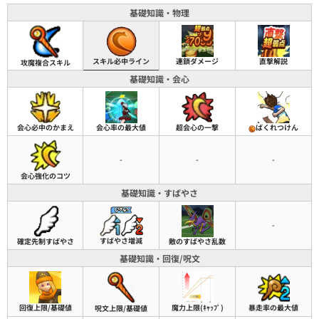
基礎知識・物理
スキル必中ライン
連鎖ダメージ
直撃解説
攻魔複合スキル
基礎知識・会心
会心必中のかまえ
会心率の最大値
超会心の一撃
ばくれつけん
-
-
-
会心強化のコツ
基礎知識・すばやさ
-
すばやさ増減
確定先制すばやさ
敵のすばやさ乱数
基礎知識・回復/呪文
回復上限/基礎値
魔力上限(ｷｬｯﾌﾟ)
暴走率の最大値
呪文上限/基礎値