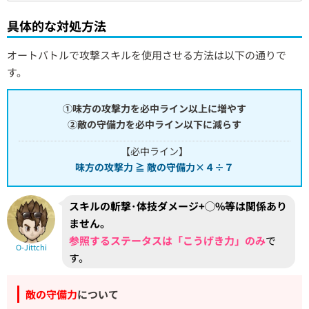
具体的な対処方法
オートバトルで攻撃スキルを使用させる方法は以下の通りで
す。
①味方の攻撃力を必中ライン以上に増やす
②敵の守備力を必中ライン以下に減らす
【必中ライン】
味方の攻撃力 ≧ 敵の守備力×４÷７
スキルの斬撃･体技ダメージ+◯%等は関係あり
ません。
参照するステータスは「こうげき力」のみ
で
O-Jittchi
す。
敵の守備力
について