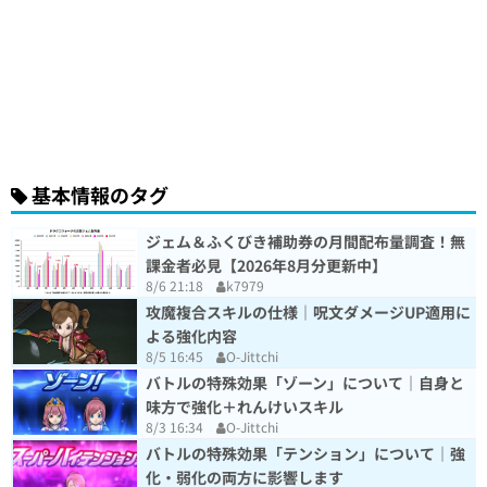
基本情報のタグ
ジェム＆ふくびき補助券の月間配布量調査！無
課金者必見【2026年8月分更新中】
8/6 21:18
k7979
攻魔複合スキルの仕様｜呪文ダメージUP適用に
よる強化内容
8/5 16:45
O-Jittchi
バトルの特殊効果「ゾーン」について｜自身と
味方で強化＋れんけいスキル
8/3 16:34
O-Jittchi
バトルの特殊効果「テンション」について｜強
化・弱化の両方に影響します