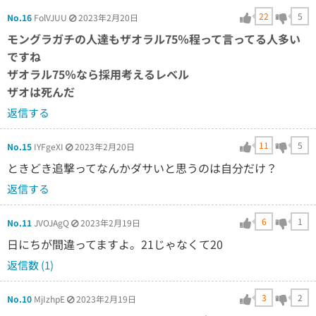
22
5
No.16
FolVJUU
2023年2月20日
モングラガチの人達もザオラル75％程って言ってる人多い
ですね
ザオラル75％なら採用考えるレベル
ザオは死んだ
返信する
11
5
No.15
IYFgeXI
2023年2月20日
ときどき追撃ってなんかダサいと思うのは自分だけ？
返信する
6
1
No.11
JVOJAgQ
2023年2月19日
日にちが間違ってますよ。21じゃなくて20
返信数 (1)
3
2
No.10
MjIzhpE
2023年2月19日