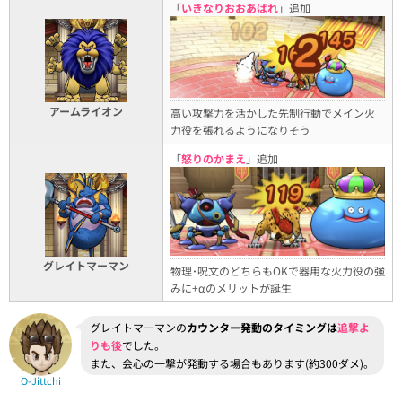
「
いきなりおおあばれ
」追加
アームライオン
高い攻撃力を活かした先制行動でメイン火
力役を張れるようになりそう
「
怒りのかまえ
」追加
グレイトマーマン
物理･呪文のどちらもOKで器用な火力役の強
みに+αのメリットが誕生
グレイトマーマンの
カウンター発動のタイミングは
追撃よ
りも後
でした。
また、会心の一撃が発動する場合もあります(約300ダメ)。
O-Jittchi