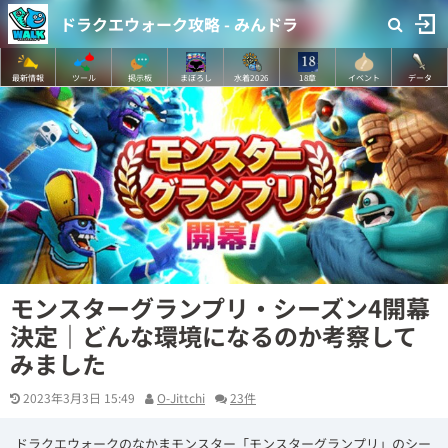
ドラクエウォーク攻略 - みんドラ
最新情報
ツール
掲示板
まぼろし
水着2026
18章
イベント
データ
モンスターグランプリ・シーズン4開幕
決定｜どんな環境になるのか考察して
みました
2023年3月3日 15:49
O-Jittchi
23件
ドラクエウォークのなかまモンスター「モンスターグランプリ」のシー