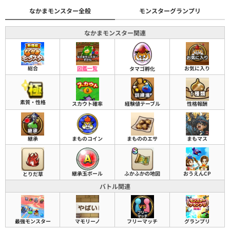
なかまモンスター全般
モンスターグランプリ
なかまモンスター関連
総合
図鑑一覧
お気に入り
タマゴ孵化
素質・性格
スカウト確率
経験値テーブル
性格報酬
継承
まものコイン
まもののエサ
まもマス
継承玉ボール
ふかふかの地図
おうえんCP
とりだ草
バトル関連
最強モンスター
マモリーノ
フリーマッチ
グランプリ