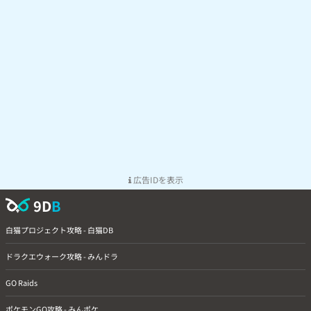
広告IDを表示
9D
B
白猫プロジェクト攻略 - 白猫DB
ドラクエウォーク攻略 - みんドラ
GO Raids
ポケモンGO攻略 - みんポケ