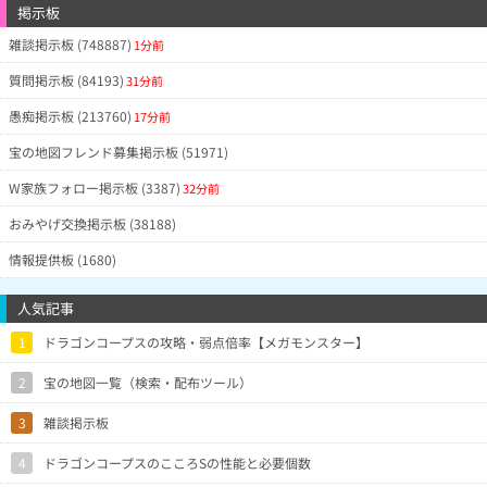
掲示板
雑談掲示板 (748887)
1分前
質問掲示板 (84193)
31分前
愚痴掲示板 (213760)
17分前
宝の地図フレンド募集掲示板 (51971)
W家族フォロー掲示板 (3387)
32分前
おみやげ交換掲示板 (38188)
情報提供板 (1680)
人気記事
1
ドラゴンコープスの攻略・弱点倍率【メガモンスター】
2
宝の地図一覧（検索・配布ツール）
3
雑談掲示板
4
ドラゴンコープスのこころSの性能と必要個数