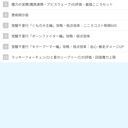
5
魔力の宝鞭(魔族連携・アビスウェーブ)の評価・最強こころセット
6
愚痴掲示板
7
覚醒千里行「くもの大王編」攻略・弱点倍率｜こころコスト制限600
8
覚醒千里行「ボーンファイター編」攻略・弱点倍率
9
覚醒千里行「キラーアーマー編」攻略・弱点倍率｜会心･暴走ダメージUP
10
ラッキーフォーチュン(ひと夏のシーブリーズ)の評価・回復魔力上限