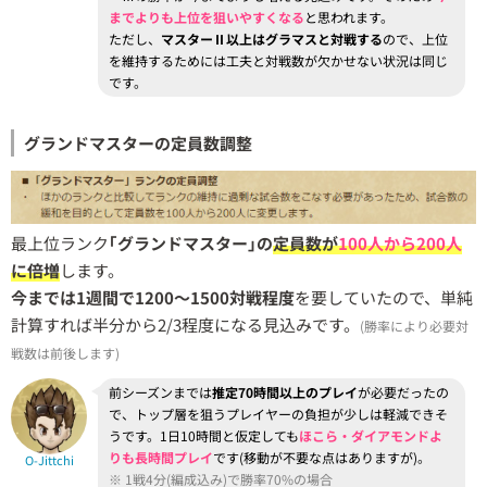
までよりも上位を狙いやすくなる
と思われます。
ただし、
マスターⅡ以上はグラマスと対戦する
ので、上位
を維持するためには工夫と対戦数が欠かせない状況は同じ
です。
グランドマスターの定員数調整
最上位ランク
｢グランドマスター｣の
定員数が
100人から200人
に倍増
します。
今までは1週間で1200～1500対戦程度
を要していたので、単純
計算すれば半分から2/3程度になる見込みです。
(勝率により必要対
戦数は前後します)
前シーズンまでは
推定70時間以上のプレイ
が必要だったの
で、トップ層を狙うプレイヤーの負担が少しは軽減できそ
うです。1日10時間と仮定しても
ほこら・ダイアモンドよ
りも長時間プレイ
です(移動が不要な点はありますが)。
O-Jittchi
※ 1戦4分(編成込み)で勝率70%の場合