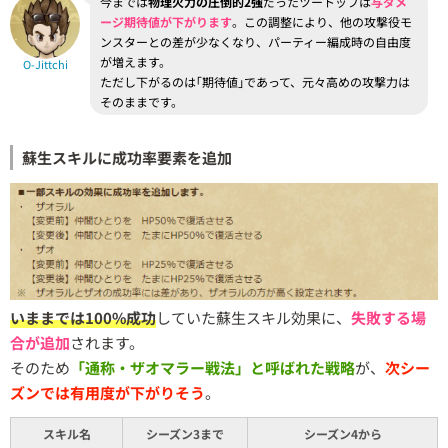
今までは
物理火力の圧倒的2強
だったツートップは
与ダメ
ージ期待値が下がります
。この調整により、他の攻撃役モ
ンスターとの差が少なくなり、パーティー編成時の自由度
が増えます。
O-Jittchi
ただし下がるのは｢期待値｣であって、元々高めの攻撃力は
そのままです。
蘇生スキルに成功率要素を追加
いままでは100%成功
していた蘇生スキル効果に、
失敗する場
合が追加
されます。
そのため
「通称・ザオマラー戦法」と呼ばれた戦略
が、
次シー
ズンでは有用度が下がりそう
。
スキル名
シーズン3まで
シーズン4から