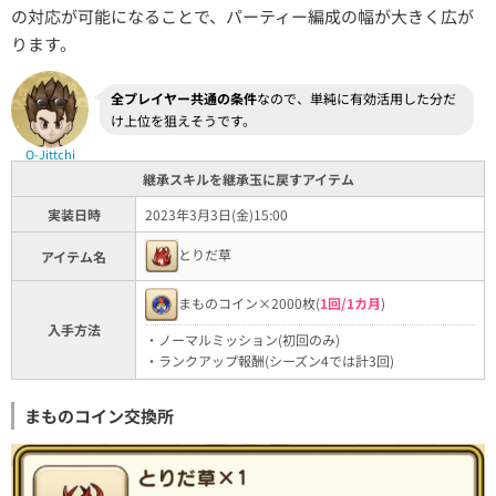
の対応が可能になることで、パーティー編成の幅が大きく広が
ります。
全プレイヤー共通の条件
なので、単純に有効活用した分だ
け上位を狙えそうです。
O-Jittchi
継承スキルを継承玉に戻すアイテム
実装日時
2023年3月3日(金)15:00
とりだ草
アイテム名
まものコイン×2000枚(
1回/1カ月
)
入手方法
・ノーマルミッション(初回のみ)
・ランクアップ報酬(シーズン4では計3回)
まものコイン交換所