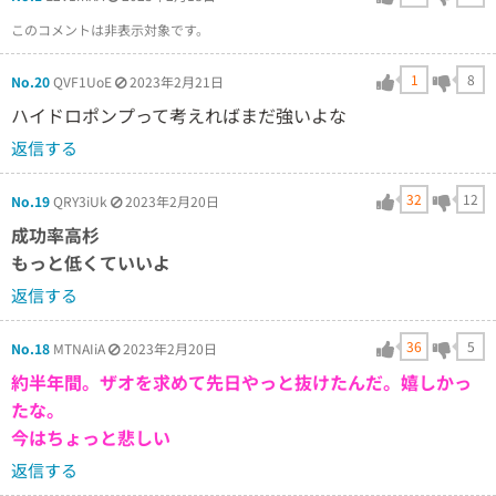
このコメントは非表示対象です。
1
8
No.20
QVF1UoE
2023年2月21日
ハイドロポンプって考えればまだ強いよな
返信する
32
12
No.19
QRY3iUk
2023年2月20日
成功率高杉
もっと低くていいよ
返信する
36
5
No.18
MTNAIiA
2023年2月20日
約半年間。ザオを求めて先日やっと抜けたんだ。嬉しかっ
たな。
今はちょっと悲しい
返信する