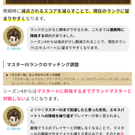
敗戦時に
減点されるスコアを減らすことで、現在のランクに留
まりやすく
なります。
ランクが上がると勝率が下がるため、これまでは
連敗時に
降格する
傾向がありました。
シーズン4からは減点が少し軽減されることで、現在のラン
ク(エキスパート)に留まりやすくなります。
O-Jittchi
マスターⅢランクのマッチング調整
シーズン4からは
マスターⅡに昇格するまでグランドマスターと
対戦しない
ようになります。
ようやく
マスターⅢまで到達したと思った矢先、エキスパ
ートⅠへの降格を繰り返す
プレイヤーが多く見られまし
た。
最強クラスのプレイヤーと対戦しなくなることで、マスタ
O-Jittchi
ーⅢの勝率が今までよりも増える見込みです。そのため
今