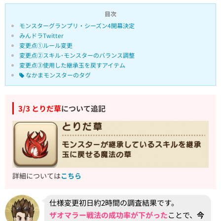
目次
モンスターグランプリ・シーズン4開幕決定
みんドラTwitter
変更点①ルール変更
変更点②スキル･モンスターのバランス調整
変更点③使用した継承玉を戻すアイテム
なかまモンスターのタグ
3/3 とりだ草
について追記
詳細については
こちら
仕様変更初日約2時間の調査結果です。
ザオマラー戦法の成功率が下がった
ことで、
今