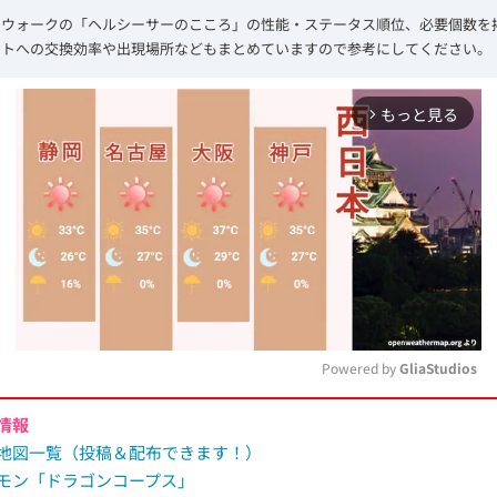
エウォークの「ヘルシーサーのこころ」の性能・ステータス順位、必要個数を
ントへの交換効率や出現場所などもまとめていますので参考にしてください。
もっと見る
arrow_forward_ios
Powered by 
GliaStudios
情報
M
地図一覧（投稿＆配布できます！）
u
モン「ドラゴンコープス」
t