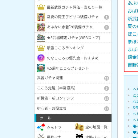
あぶ
最新武器ガチャ評価・当たり一覧
おば
常夏の魔王子ピサロ装備ガチャ
1
新武
夏の
あぶない水着'26装備ガチャ
4
ほこ
★5武器確定ガチャ(WEBストア)
まぼ
最強こころランキング
まぼ
錬金
旬なこころの優先度・おすすめ
吉野
4.5周年こころプレゼント
武器ガチャ関連
19
こころ覚醒（半常設系）
5
ヘ
こ
新機能・新コンテンツ
16
心
S
初心者・お役立ち
14
ヘ
ツール
ヘ
みんドラ
宝の地図一覧
最強火力
攻略パーティ