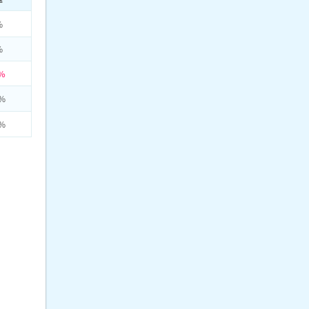
%
%
%
%
%