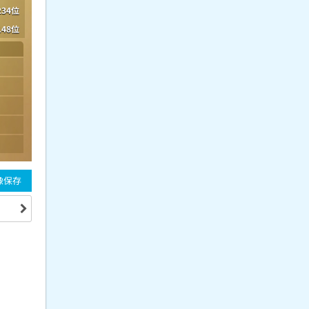
234位
148位
像保存