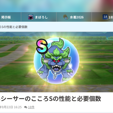
掲示板
まぼろし
水着2026
1
ろSの性能と必要個数
ルシーサーのこころSの性能と必要個数
年9月22日 16:25
18件