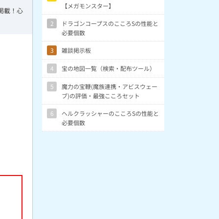
【メガモンスター】
掲載！心
2
ドラゴンコープスのこころSの性能と
必要個数
3
雑談掲示板
4
宝の地図一覧（検索・配布ツール）
5
魔力の宝鞭(魔族連携・アビスウェー
ブ)の評価・最強こころセット
6
ヘルクラッシャーのこころSの性能と
必要個数