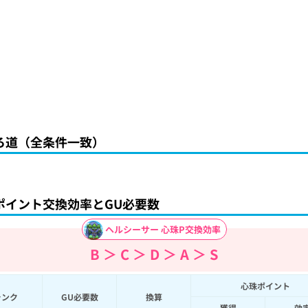
ろ道（全条件一致）
ポイント交換効率とGU必要数
ヘルシーサー 心珠P交換効率
B ＞ C ＞ D ＞ A ＞ S
心珠ポイント
ランク
GU必要数
換算
獲得
効