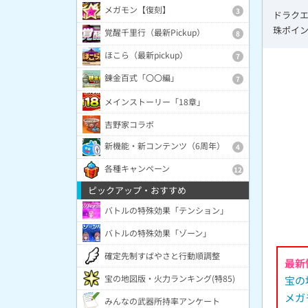
メガモン【復刻】
3
ドラク
珠ポイ
覚醒千里行（最新Pickup）
8
ほこら（最新pickup）
7
錬金百式「〇〇編」
7
メインストーリー「18章」
吉野家コラボ
新機能・新コンテンツ（6周年）
4
各種キャンペーン
12
ピックアップ・おすすめ
バトルの特殊効果「テンション」
バトルの特殊効果「ゾーン」
確定先制すばやさと行動順調整
最新
宝の地図版・火力ランキング(特85)
宝の
メガ
みんなの武器所持率アンケート