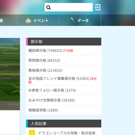
8章
イベント
データ
掲示板
雑談掲示板 (748633)
27分前
質問掲示板 (84153)
愚痴掲示板 (213653)
宝の地図フレンド募集掲示板 (51963)
29分
前
W家族フォロー掲示板 (3374)
おみやげ交換掲示板 (38188)
情報提供板 (1680)
人気記事
1
ドラゴンコープスの攻略・弱点倍率