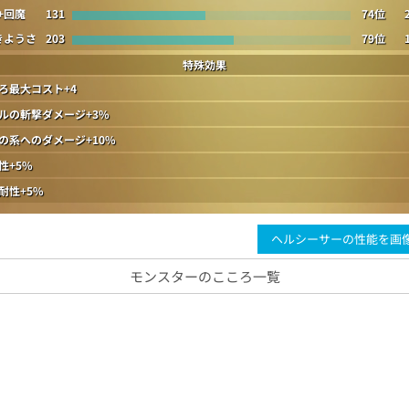
+回魔
131
74位
きようさ
203
79位
特殊効果
ろ最大コスト+4
ルの斬撃ダメージ+3%
の系へのダメージ+10%
性+5%
耐性+5%
ヘルシーサーの性能を画
モンスターのこころ一覧