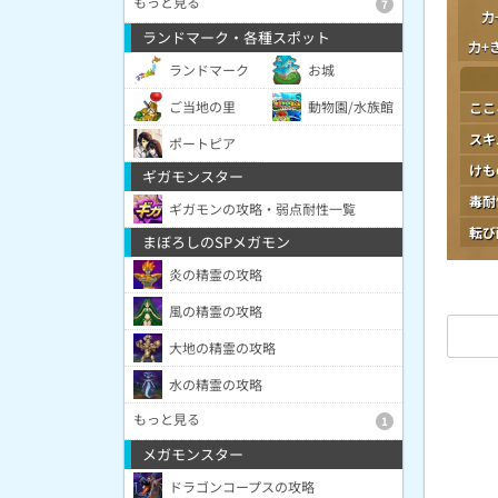
もっと見る
7
力
ランドマーク・各種スポット
力+
ランドマーク
お城
ご当地の里
動物園/水族館
ここ
スキ
ポートピア
けも
ギガモンスター
毒耐
ギガモンの攻略・弱点耐性一覧
転び
まぼろしのSPメガモン
炎の精霊の攻略
風の精霊の攻略
大地の精霊の攻略
水の精霊の攻略
もっと見る
1
メガモンスター
ドラゴンコープスの攻略