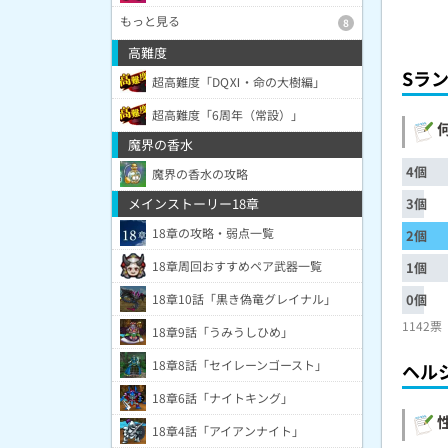
もっと見る
8
高難度
Sラ
超高難度「DQⅪ・命の大樹編」
超高難度「6周年（常設）」
何
魔界の香水
4個
魔界の香水の攻略
メインストーリー18章
3個
18章の攻略・弱点一覧
2個
18章周回おすすめペア武器一覧
1個
18章10話「黒き偽竜グレイナル」
0個
1142票
18章9話「うみうしひめ」
18章8話「セイレーンゴースト」
ヘル
18章6話「ナイトキング」
性
18章4話「アイアンナイト」