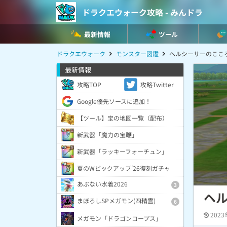
ドラクエウォーク攻略 - みんドラ
最新情報
ツール
ドラクエウォーク
モンスター図鑑
ヘルシーサーのここ
最新情報
攻略TOP
攻略Twitter
Google優先ソースに追加！
【ツール】宝の地図一覧（配布）
新武器「魔力の宝鞭」
新武器「ラッキーフォーチュン」
夏のWピックアップ'26復刻ガチャ
あぶない水着2026
3
ヘ
まぼろしSPメガモン(四精霊)
6
2023
メガモン「ドラゴンコープス」