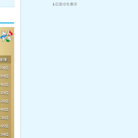
広告IDを表示
全体
354位
289位
241位
219位
328位
340位
136位
105位
234位