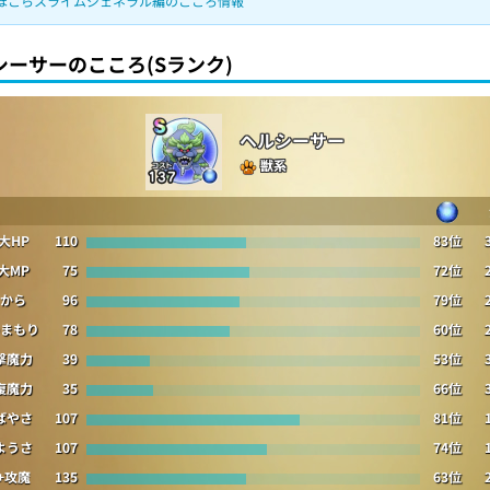
ほこらスライムジェネラル編のこころ情報
シーサーのこころ(Sランク)
ヘルシーサー
獣系
大HP
110
83位
大MP
75
72位
から
96
79位
まもり
78
60位
撃魔力
39
53位
復魔力
35
66位
ばやさ
107
81位
ようさ
107
74位
+攻魔
135
63位