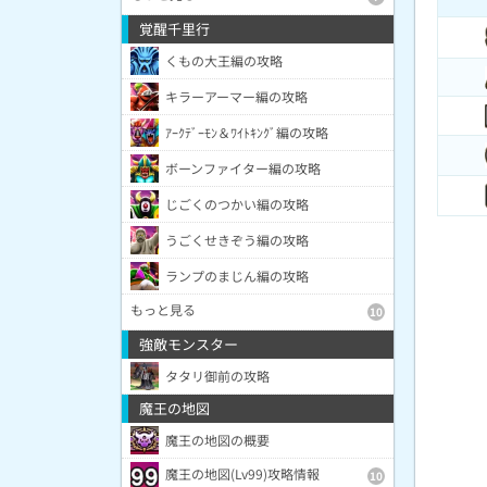
覚醒千里行
くもの大王編の攻略
キラーアーマー編の攻略
ｱｰｸﾃﾞｰﾓﾝ＆ﾜｲﾄｷﾝｸﾞ編の攻略
ボーンファイター編の攻略
じごくのつかい編の攻略
うごくせきぞう編の攻略
ランプのまじん編の攻略
もっと見る
10
強敵モンスター
タタリ御前の攻略
魔王の地図
魔王の地図の概要
魔王の地図(Lv99)攻略情報
10