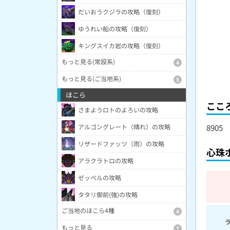
だいおうクジラの攻略（復刻）
ゆうれい船の攻略（復刻）
キングスイカ岩の攻略（復刻）
もっと見る(常設系)
4
もっと見る(ご当地系)
5
ほこら
ここ
さまようロトのよろいの攻略
アルゴングレート（晴れ）の攻略
8905
リザードファッツ（雨）の攻略
心珠
アラクラトロの攻略
ゼッペルの攻略
タタリ御前(強)の攻略
ご当地のほこら4種
4
もっと見る
7