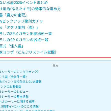
ない水着2026イベントまとめ
e
け退治(冷えたキモ)の効率的な進め方
器「魔力の宝鞭」
Wピックアップ復刻ガチャ
ら「タタリ御前（強）」
ろしのSPメガモン出現場所一覧
ろしのSPメガモンの弱点一覧
百式「怪人編」
家コラボ（どんぶりスライム覚醒）
目次
ルシーサーのこころ(Sランク)
ころ道（全条件一致）
珠ポイント交換効率とGU必要数
ランクの必要個数
ルシーサーのレビュー
ルシーサーの基本情報
ヘルシーサーに関する記事
3.5周年イベントのこころ情報