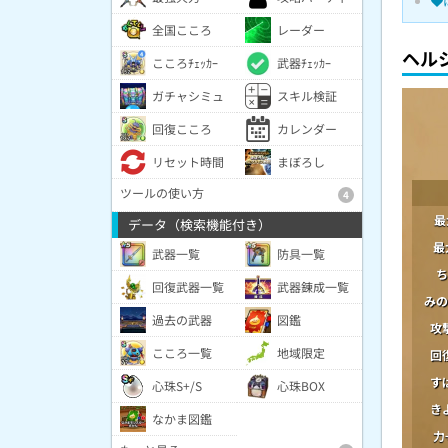
全国こころ
レーダー
ヘル
こころﾁｪｯｶｰ
武器ﾁｪｯｶｰ
ガチャシミュ
スキル検証
回復こころ
カレンダー
リセット時間
まぼろし
ツールの使い方
4
最
データ（検索機能付き）
最
武器一覧
防具一覧
ち
回復武器一覧
武器錬成一覧
みの
過去の武器
図鑑
攻
こころ一覧
地域限定
回
す
心珠S+/S
心珠BOX
き
なかま図鑑
力