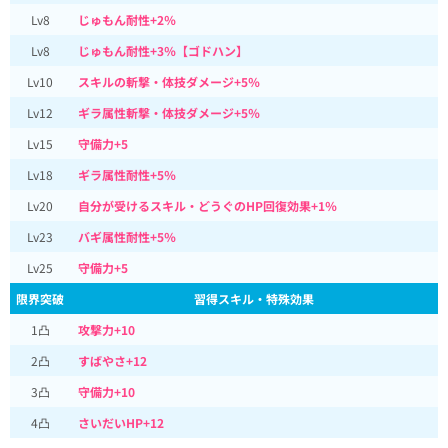
Lv8
じゅもん耐性+2％
Lv8
じゅもん耐性+3％【ゴドハン】
Lv10
スキルの斬撃・体技ダメージ+5％
Lv12
ギラ属性斬撃・体技ダメージ+5％
Lv15
守備力+5
Lv18
ギラ属性耐性+5％
Lv20
自分が受けるスキル・どうぐのHP回復効果+1％
Lv23
バギ属性耐性+5％
Lv25
守備力+5
限界突破
習得スキル・特殊効果
1凸
攻撃力+10
2凸
すばやさ+12
3凸
守備力+10
4凸
さいだいHP+12