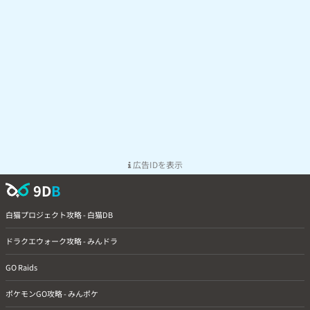
広告IDを表示
9D
B
白猫プロジェクト攻略 - 白猫DB
ドラクエウォーク攻略 - みんドラ
GO Raids
ポケモンGO攻略 - みんポケ