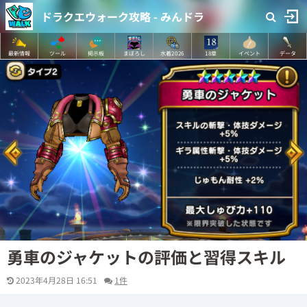
ドラクエウォーク攻略 - みんドラ
最新情報
ツール
掲示板
まぼろし
水着2026
18章
イベント
データ
勇車のジャケットの評価と習得スキル
2023年4月28日 16:51
1件