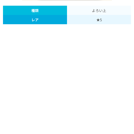
種類
よろい上
レア
★5