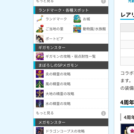
光
もっと見る
7
ランドマーク・各種スポット
レア
ランドマーク
お城
ご当地の里
動物園/水族館
ポートピア
ギガモンスター
ギガモンの攻略・弱点耐性一覧
まぼろしのSPメガモン
コラボ
炎の精霊の攻略
ます。
風の精霊の攻略
の装備
大地の精霊の攻略
4周
水の精霊の攻略
もっと見る
1
4周
メガモンスター
ドラゴンコープスの攻略