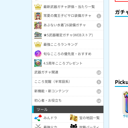
最新武器ガチャ評価・当たり一覧
ガチ
常夏の魔王子ピサロ装備ガチャ
1
あぶない水着'26装備ガチャ
4
★5武器確定ガチャ(WEBストア)
最強こころランキング
旬なこころの優先度・おすすめ
4.5周年こころプレゼント
武器ガチャ関連
19
Pic
こころ覚醒（半常設系）
5
新機能・新コンテンツ
16
初心者・お役立ち
14
ツール
ウ
みんドラ
宝の地図一覧
最強火力
攻略パーティ