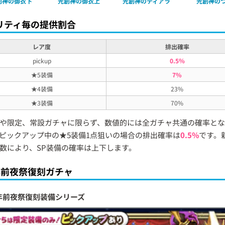
創神の御衣下
光創神の御衣上
光創神のティアラ
光創神の
リティ毎の提供割合
レア度
排出確率
pickup
0.5％
★5装備
7%
★4装備
23%
★3装備
70%
や限定、常設ガチャに限らず、数値的には全ガチャ共通の確率とな
ピックアップ中の★5装備1点狙いの場合の排出確率は
0.5%
です。
数により、SP装備の確率は上下します。
年前夜祭復刻ガチャ
年前夜祭復刻装備シリーズ