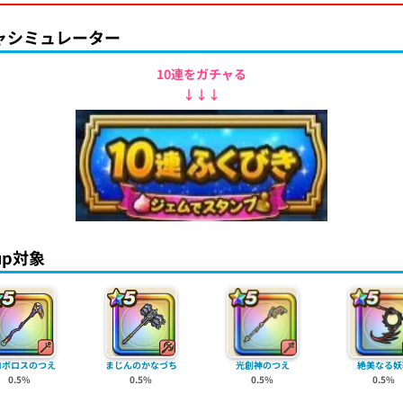
ャシミュレーター
10連をガチャる
↓↓↓
kup対象
ロボロスのつえ
まじんのかなづち
光創神のつえ
絶美なる妖
0.5%
0.5%
0.5%
0.5%