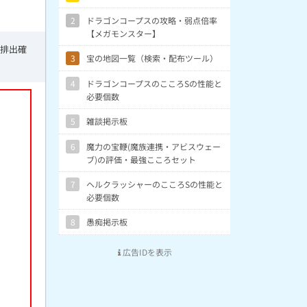
2
ドラゴンコープスの攻略・弱点倍率
【メガモンスター】
じ排出確
3
宝の地図一覧（検索・配布ツール）
4
ドラゴンコープスのこころSの性能と
必要個数
5
雑談掲示板
6
魔力の宝鞭(魔族連携・アビスウェー
ブ)の評価・最強こころセット
7
ヘルクラッシャーのこころSの性能と
必要個数
8
愚痴掲示板
広告IDを表示