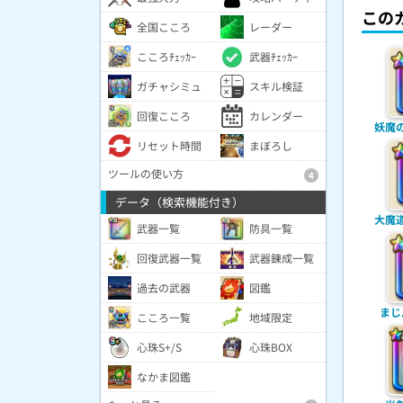
この
全国こころ
レーダー
こころﾁｪｯｶｰ
武器ﾁｪｯｶｰ
ガチャシミュ
スキル検証
回復こころ
カレンダー
妖魔
リセット時間
まぼろし
ツールの使い方
4
データ（検索機能付き）
大魔
武器一覧
防具一覧
回復武器一覧
武器錬成一覧
過去の武器
図鑑
まじ
こころ一覧
地域限定
心珠S+/S
心珠BOX
なかま図鑑