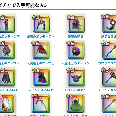
ガチャで入手可能な★5
のボンテージ下
妖魔のボンテージ上
妖魔の艶髪
絶美なる
道士のローブ下
大魔道士のローブ上
大魔道士のターバン
ウロボロス
んのよろい下
まじんのよろい上
じゃしんのめん
まじんのか