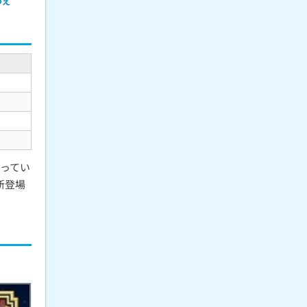
つえ
ってい
新登場