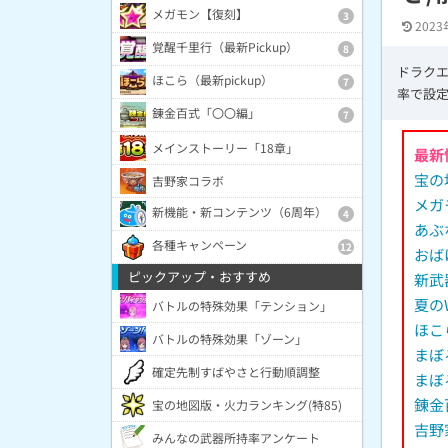
メガモン【復刻】
3
2023
覚醒千里行（最新Pickup）
8
ドラク
ほこら（最新pickup）
7
率で設
錬金百式「〇〇編」
7
メインストーリー「18章」
最新
宝の
吉野家コラボ
メガ
新機能・新コンテンツ（6周年）
4
あぶ
各種キャンペーン
12
おば
ピックアップ・おすすめ
新武
夏の
バトルの特殊効果「テンション」
ほこ
バトルの特殊効果「ゾーン」
まぼ
確定先制すばやさと行動順調整
まぼ
錬金
宝の地図版・火力ランキング(特85)
吉野
みんなの武器所持率アンケート