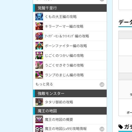
覚醒千里行
くもの大王編の攻略
デー
キラーアーマー編の攻略
ｱｰｸﾃﾞｰﾓﾝ＆ﾜｲﾄｷﾝｸﾞ編の攻略
ボーンファイター編の攻略
じごくのつかい編の攻略
うごくせきぞう編の攻略
ランプのまじん編の攻略
もっと見る
10
強敵モンスター
タタリ御前の攻略
魔王の地図
ポ
魔王の地図の概要
ガ
魔王の地図(Lv99)攻略情報
10