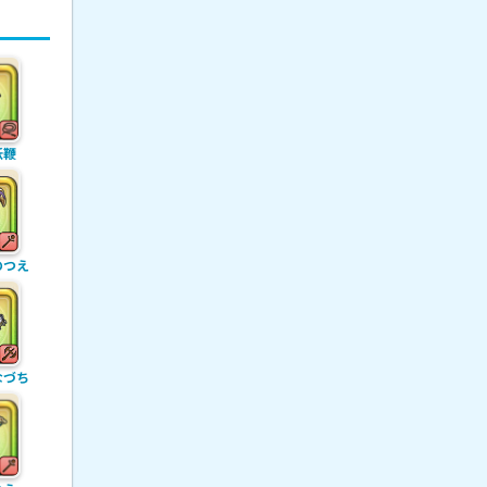
妖鞭
のつえ
なづち