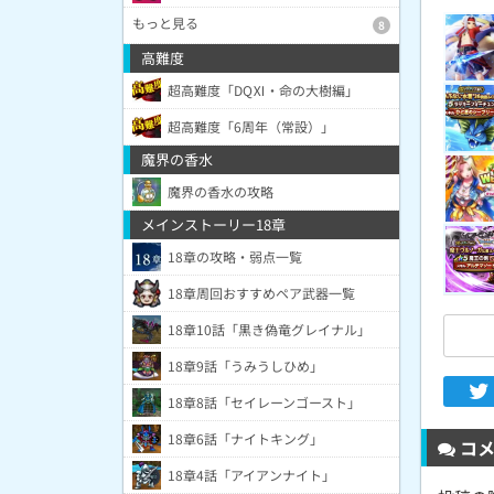
もっと見る
8
高難度
超高難度「DQⅪ・命の大樹編」
超高難度「6周年（常設）」
魔界の香水
魔界の香水の攻略
メインストーリー18章
18章の攻略・弱点一覧
18章周回おすすめペア武器一覧
18章10話「黒き偽竜グレイナル」
18章9話「うみうしひめ」
18章8話「セイレーンゴースト」
18章6話「ナイトキング」
コメ
18章4話「アイアンナイト」