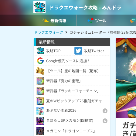
ドラクエウォーク攻略 - みんドラ
最新情報
ツール
ドラクエウォーク
ガチャシミュレーター（前夜祭’23記念
最新情報
攻略TOP
攻略Twitter
Google優先ソースに追加！
【ツール】宝の地図一覧（配布）
新武器「魔力の宝鞭」
新武器「ラッキーフォーチュン」
夏のWピックアップ'26復刻ガチャ
あぶない水着2026
3
まぼろしSPメガモン(四精霊)
6
ガチ
メガモン「ドラゴンコープス」
き/