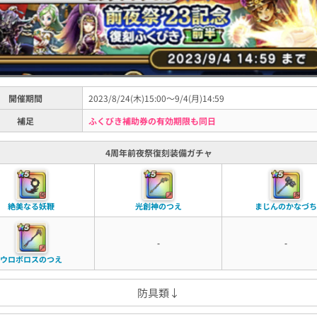
開催期間
2023/8/24(木)15:00～9/4(月)14:59
補足
ふくびき補助券の有効期限も同日
4周年前夜祭復刻装備ガチャ
絶美なる妖鞭
光創神のつえ
まじんのかなづち
-
-
ウロボロスのつえ
防具類↓