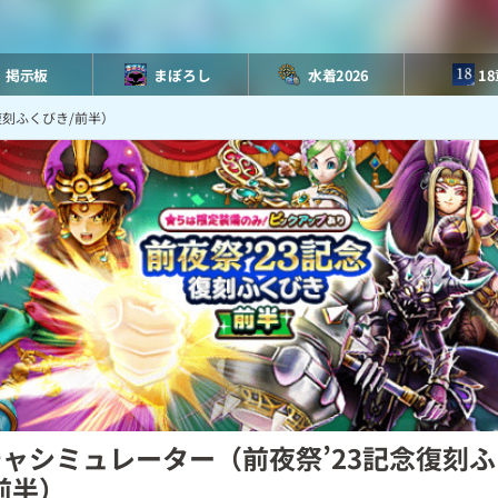
掲示板
まぼろし
水着2026
1
復刻ふくびき/前半）
ャシミュレーター（前夜祭’23記念復刻
前半）