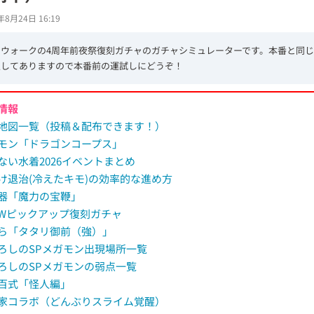
年8月24日 16:19
エウォークの4周年前夜祭復刻ガチャのガチャシミュレーターです。本番と同
定してありますので本番前の運試しにどうぞ！
情報
地図一覧（投稿＆配布できます！）
モン「ドラゴンコープス」
ない水着2026イベントまとめ
け退治(冷えたキモ)の効率的な進め方
器「魔力の宝鞭」
Wピックアップ復刻ガチャ
ら「タタリ御前（強）」
ろしのSPメガモン出現場所一覧
ろしのSPメガモンの弱点一覧
百式「怪人編」
家コラボ（どんぶりスライム覚醒）