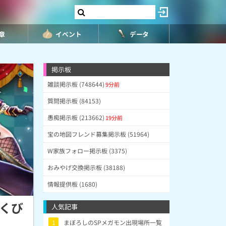
8章
イベント
データ
掲示板
雑談掲示板 (748644)
9分前
質問掲示板 (84153)
愚痴掲示板 (213662)
19分前
宝の地図フレンド募集掲示板 (51964)
W家族フォロー掲示板 (3375)
おみやげ交換掲示板 (38188)
情報提供板 (1680)
ふくび
人気記事
1
まぼろしのSPメガモン出現場所一覧