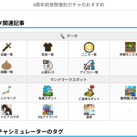
4周年前夜祭復刻ガチャのおすすめ
タ関連記事
データ
武器一覧
防具一覧
こころ一覧
仲間モンス
-
図鑑一覧
心珠S+/S
アイコン一覧
ランドマークスポット
名城スポット
動物園/水
ランドマーク
ご当地スポット
-
ートピアコラボ
DQアイランド
温泉
チャシミュレーターのタグ