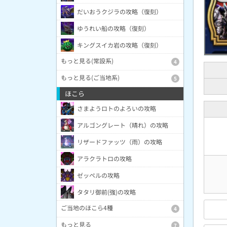
だいおうクジラの攻略（復刻）
ゆうれい船の攻略（復刻）
キングスイカ岩の攻略（復刻）
もっと見る(常設系)
4
もっと見る(ご当地系)
5
ほこら
さまようロトのよろいの攻略
アルゴングレート（晴れ）の攻略
リザードファッツ（雨）の攻略
アラクラトロの攻略
ゼッペルの攻略
タタリ御前(強)の攻略
ご当地のほこら4種
4
もっと見る
7