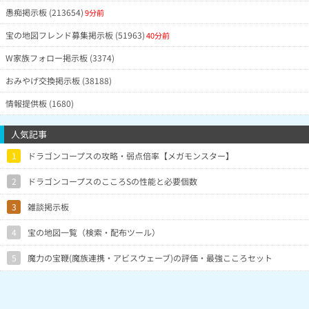
愚痴掲示板 (213654)
9分前
宝の地図フレンド募集掲示板 (51963)
40分前
W家族フォロー掲示板 (3374)
おみやげ交換掲示板 (38188)
情報提供板 (1680)
人気記事
1
ドラゴンコープスの攻略・弱点倍率【メガモンスター】
2
ドラゴンコープスのこころSの性能と必要個数
3
雑談掲示板
4
宝の地図一覧（検索・配布ツール）
5
魔力の宝鞭(魔族連携・アビスウェーブ)の評価・最強こころセット