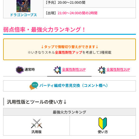
【予兆】20:00～21:00の間
【出現】
21:00～24:00の間の2時間
ドラゴンコープス
弱点倍率・最強火力ランキング！
↓タップで情報切り替えができます↓
※いきなりスキル
全属性耐性アップ
を考慮して3種掲載
通常時
全属性耐性1UP
全属性耐性2UP
パーティ編成や意見交換（コメント欄へ）
汎用性版とツールの使い方↓
最強火力ランキング
汎用版
使い方