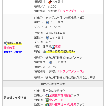
領域属性：
メラ属性
領域ダメ：約300
領域補足：領域は
「トラップダメージ」
対象①：ランダム単体に物理攻撃×4回
属性①：
ヒャド属性
ダメ①：約150×4回
対象②：全体に物理攻撃
属性②：
ヒャド属性
ダメ②：約250
領域スキル
補足：確率で
凍結
混沌の雹
補足：
におうだちで防げない
天候変化（雨/雪）
領域①：味方が行動開始時にダメージ
領域属性：
ヒャド属性
領域ダメ：約150
領域補足：領域は
「トラップダメージ」
領域②：味方が行動開始時に強化効果を1つ解除
HP50%以下で追加
対象：敵自身に状態変化
効果①：
全属性耐性1段階
アップ
黒き祈りを捧げる
効果②：
会心ガード
効果③：
悪い確率ガード1段階
アップ