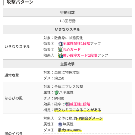
攻撃パターン
行動回数
1-3回行動
いきなりスキル
対象：敵自身に状態変化
効果①：
全属性耐性1段階
アップ
いきなりスキル
効果②：
会心ガード
効果③：
悪い確率ガード1段階
アップ
主要攻撃
対象：単体に物理攻撃
通常攻撃
ダメ：約250
対象：全体にブレス攻撃
属性：
バギ属性
ほろびの風
ダメ：約400
効果：確率で
威圧強1段階
補足：
呪文もミスになることがある
対象①：全体に物理
HP割合ダメージ
属性①：
無属性
ダメ①：
最大HPの40%
闇のイバラ