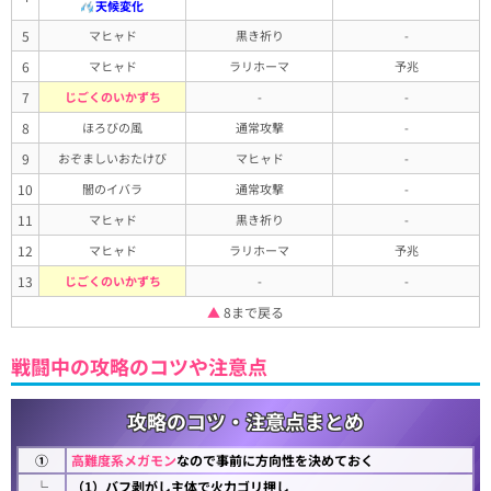
天候変化
5
マヒャド
黒き祈り
-
6
マヒャド
ラリホーマ
予兆
7
じごくのいかずち
-
-
8
ほろびの風
通常攻撃
-
9
おぞましいおたけび
マヒャド
-
10
闇のイバラ
通常攻撃
-
11
マヒャド
黒き祈り
-
12
マヒャド
ラリホーマ
予兆
13
じごくのいかずち
-
-
▲
8まで戻る
戦闘中の攻略のコツや注意点
攻略のコツ・注意点まとめ
①
高難度系メガモン
なので事前に方向性を決めておく
└
（1）バフ剥がし主体で火力ゴリ押し