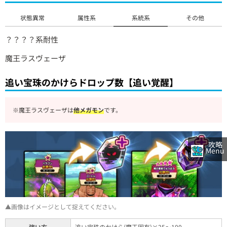
状態異常
属性系
系統系
その他
？？？？系耐性
魔王ラスヴェーザ
追い宝珠のかけらドロップ数【追い覚醒】
※魔王ラスヴェーザは
他メガモン
です。
攻略
Menu
▲画像はイメージとして捉えてください。
強い方
追い宝珠のかけら(魔王固有)×25～100