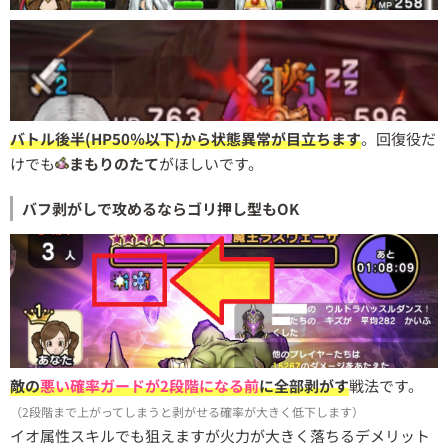
バトル後半(HP50％以下)から状態異常が目立ちます
。回復役だ
けでも
まもりのたて
がほしいです。
バフ剥がしで攻めるならゴリ押し型もOK
敵の
悪い確率ガードが2段階になる前
に全部剥がす
戦法です。
（2段階まで上がってしまうと剥がせる確率が大きく低下します）
イオ属性スキルでも狙えますが火力が大きく落ちるデメリット