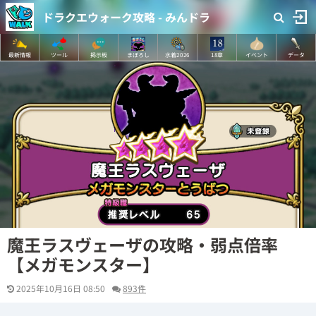
ドラクエウォーク攻略 - みんドラ
最新情報
ツール
掲示板
まぼろし
水着2026
18章
イベント
データ
魔王ラスヴェーザの攻略・弱点倍率
【メガモンスター】
2025年10月16日 08:50
893件