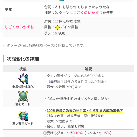
台詞：われを怒らせてしまったようだな
予兆
補足：次ターンに
じごくのいかずち
を使用
対象：全体に物理攻撃
じごくのいかずち
属性：
デイン属性
ダメ：約900
※ダメージ値は特級職をベースに記載しています。
状態変化の詳細
状態
解説
・全ての属性ダメージの威力が20%減る
（
無属性以外の各属性スキルが対象）
全属性耐性強化
・最大で2段階(40%)まで
・会心の一撃発生時の被ダメを大幅に減らす
会心ガード
・
100%未満の効果の発生率・付与効果の成功率低下
・対象は攻撃・状態異常・悪い状態変化
・最大で2段階まで
悪い確率ガード
・会心、暴走、 直撃も対象
①受けるダメージが
+10％
（レベル2で
+15％
）