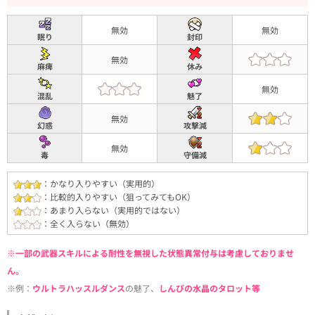
無効
無効
眠り
封印
無効
麻痺
休み
無効
混乱
魅了
無効
幻惑
攻撃減
無効
毒
守備減
：かなり入りやすい（実用的）
：比較的入りやすい（狙ってみてもOK）
：あまり入らない（実用的ではない）
：全く入らない（無効）
※一部の武器スキルによる耐性を無視した状態異常付与は考慮しておりませ
ん。
※例：
ウルトラハッスルダンス
の魅了、
しんぴの水晶のタロット等