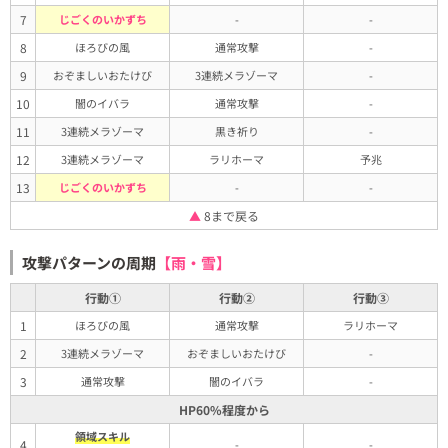
7
じごくのいかずち
-
-
8
ほろびの風
通常攻撃
-
9
おぞましいおたけび
3連続メラゾーマ
-
10
闇のイバラ
通常攻撃
-
11
3連続メラゾーマ
黒き祈り
-
12
3連続メラゾーマ
ラリホーマ
予兆
13
じごくのいかずち
-
-
▲
8まで戻る
攻撃パターンの周期
【雨・雪】
行動①
行動②
行動③
1
ほろびの風
通常攻撃
ラリホーマ
2
3連続メラゾーマ
おぞましいおたけび
-
3
通常攻撃
闇のイバラ
-
HP60%程度から
領域スキル
4
-
-