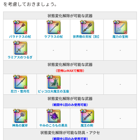
を考慮しておきましょう。
状態変化解除が可能な武器
パラドクスの杖
ラプラスの杖
世界樹の天杖【刻】
魔力の宝剣
-
-
-
ラミアスのつるぎ
状態変化解除が可能な武器
（恐怖LvMAXで解除）
-
-
忍刀・雪月花
ピッコロ大魔王の玉座
状態変化解除が可能な武器
（戦闘中1回のみ使用可能）
-
神鳥の翼斧
やみのころもの黒炎
魔王の剣
状態変化解除が可能な防具・アクセ
（戦闘中1回のみ使用可能）