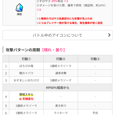
②すばやさ
-25％
相当
※1
③ダメージを受けた際、確率で即死（検証時、約14％）
※2
凍結
※1 敵側のすばやさ乱数部分にも影響が及ぶため
※2 ③はプレイヤー側が受ける場合、発生確率が低く設定
バトル中のアイコンについて
攻撃パターンの周期
【晴れ・曇り】
行動①
行動②
行動③
1
ほろびの風
3連続メラゾーマ
-
2
闇のイバラ
通常攻撃
-
3
おぞましいおたけび
3連続メラゾーマ
-
HP60%程度から
領域スキル
4
-
-
天候変化
5
3連続メラゾーマ
黒き祈り
-
6
3連続メラゾーマ
ラリホーマ
予兆