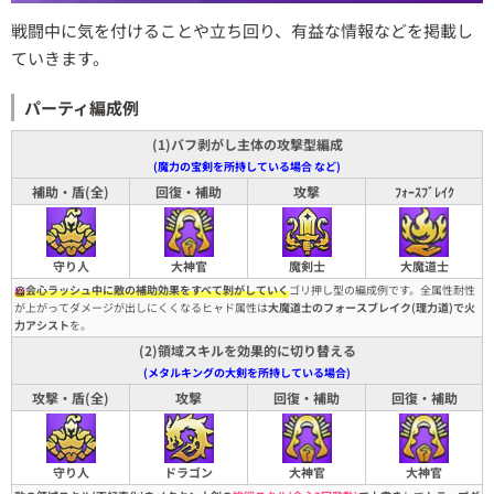
戦闘中に気を付けることや立ち回り、有益な情報などを掲載し
ていきます。
パーティ編成例
(1)バフ剥がし主体の攻撃型編成
(魔力の宝剣を所持している場合 など)
補助・盾(全)
回復・補助
攻撃
ﾌｫｰｽﾌﾞﾚｲｸ
守り人
大神官
魔剣士
大魔道士
会心ラッシュ中に敵の補助効果をすべて剝がしていく
ゴリ押し型の編成例です。全属性耐性
が上がってダメージが出しにくくなるヒャド属性は
大魔道士のフォースブレイク(理力道)で火
力アシスト
を。
(2)領域スキルを効果的に切り替える
(メタルキングの大剣を所持している場合)
攻撃・盾(全)
攻撃
回復・補助
回復・補助
守り人
ドラゴン
大神官
大神官