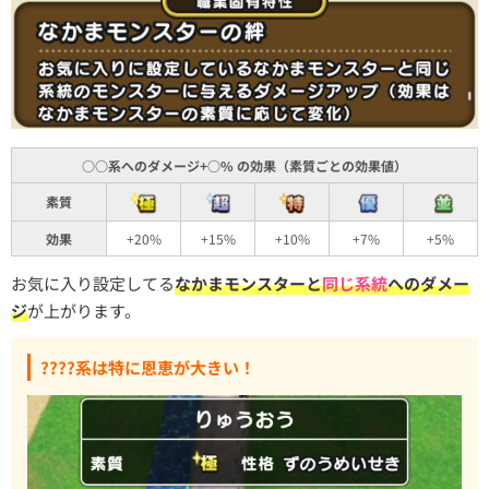
○○系へのダメージ+○% の効果（素質ごとの効果値）
素質
効果
+20%
+15%
+10%
+7%
+5%
お気に入り設定してる
なかまモンスターと
同じ系統
へのダメー
ジ
が上がります。
????系は特に恩恵が大きい！