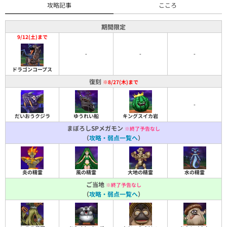
攻略記事
こころ
期間限定
9/12(土)まで
-
-
-
ドラゴンコープス
復刻
※8/27(木)まで
-
だいおうクジラ
ゆうれい船
キングスイカ岩
まぼろしSPメガモン
※終了予告なし
（
攻略・弱点一覧へ
）
炎の精霊
風の精霊
大地の精霊
水の精霊
ご当地
※終了予告なし
（
攻略・弱点一覧へ
）