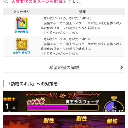
で、
天候変化のダメージを軽減
できます。
アクセサリ
効果
・さいだいHP+15、さいだいMP+15
・装備することで魔王ラスヴェーザが使う味方全体への天
候変化のダメージの威力をかなり軽減する
女神の果実
・????系へのダメージ+5%
・さいだいHP+10、さいだいMP+10
・装備することで魔王ラスヴェーザが使う味方全体への天
候変化のダメージの威力を軽減する
かがやきの花
・????系へのダメージ+3%
希望の樹の解説
「領域スキル」への対策を