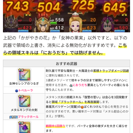
上記の「かがやきの花」か「女神の果実」以外ですと、以下の
武器で領域の上書き、消失による無効化がおすすめです。
こち
らの領域スキルは「におうだち」では防げません。
おすすめ武器
耐久面で不安な魔剣士・大魔道士の
累積トラップダメージ回避
に便利な補助スキルです。
3連続メラゾーマで
他キャラの分まで被弾しやすいゴドハン
に
女神セレシアのつるぎ
使用する方法や、
におうだち
要員としてパーティの盾になる
守り人
にもおすすめ。
トベルーラ
メタキン大剣の
挑戦スキル「復讐の誓い」は会心を3回発動す
ると
領域「ブラックホール」を再度展開
します。
暴嵐天バリゲーン(覚醒)の
ばくれつけん
で会心を発生させる
メタルキングの大剣
のがおすすめです。悪い確率ガード対策は「メタル超会心のか
まえ」が便利。
ブラックホール
戦闘中1回限り
ですが、
パーティ全体の被ダメを大きく減らせ
ます
。