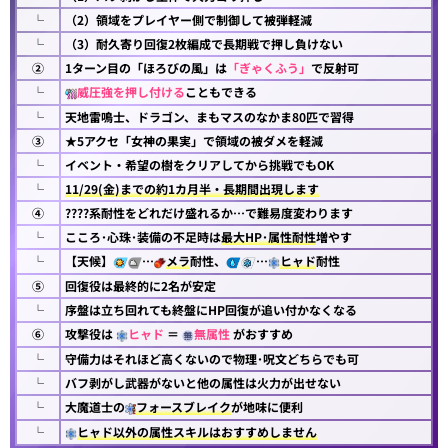
└
（2）領域をプレイヤー側で制御して被弾軽減
└
（3）耐久寄り回復2枚編成で長期戦で押し負けない
②
1ターン目の「ほろびの風」は
「ぎゃくふう」
で反射可
└
威圧強を押し付ける
こともできる
└
天地雷鳴士、ドラゴン、まもマスのなかま80匹で習得
③
★5アクセ「女神の果実」で領域の被ダメを軽減
└
イベント・希望の樹をクリアしてから挑戦でもOK
└
11/29(金)までの約1カ月半・長期間出現します
④
????系耐性をどれだけ盛れるか…で難易度変わります
└
こころ･心珠･装備の不足時は
最大HP･属性耐性
増やす
└
【天候】
…
メラ
耐性、
…
ヒャド
耐性
⑤
回復役は最終的に2名が安定
└
序盤は立ち回れても終盤にHP回復が追い付かなくなる
⑥
攻撃役は
ヒャド
＝
無属性
がおすすめ
└
守備力はそれほど高くないので物理･呪文どちらでも可
└
バフ剥がし武器がないと他の属性は火力が出せない
└
大魔道士の
フォースブレイク
が地味に便利
└
ヒャド以外の属性スキルはおすすめしません