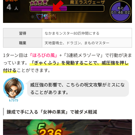
習得
なかまモンスター80匹仲間にする
職業
天地雷鳴士、ドラゴン、まものマスター
1ターン目は
「ほろびの風」
+「3連続メラゾーマ」で行動が決ま
っています。
「ぎゃくふう」を発動することで、威圧強を押し
付ける
ことができます。
威圧強の影響で、こちらの呪文攻撃がミスにな
ることがあります。
k7979
錬成で手に入る「女神の果実」で被ダメ軽減