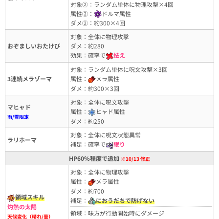
対象②：ランダム単体に物理攻撃×4回
属性②：
ドルマ属性
ダメ②：約300×4回
対象：全体に物理攻撃
おぞましいおたけび
ダメ：約280
効果：確率で
怯え
対象：ランダム単体に呪文攻撃×3回
3連続メラゾーマ
属性：
メラ属性
ダメ：約300×3回
対象：全体に呪文攻撃
マヒャド
属性：
ヒャド属性
雨/雪限定
ダメ：約250
対象：全体に呪文状態異常
ラリホーマ
補足：確率で
眠り
HP60%程度で追加
※10/13 修正
対象：全体に物理攻撃
属性：
メラ属性
ダメ：約700
領域スキル
補足：
におうだちで防げない
灼熱の太陽
領域：味方が行動開始時にダメージ
天候変化（晴れ/曇）