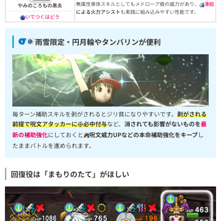
無属性単体スキルとしてもメドローア級の威力があり、
凍結
やみのころもの黒炎
による火力アシスト
も実践に組み込みやすい性能です。
いてつくはどう
雨雪限定・円月輪やタンバリンが便利
毎ターン補助スキルを剥がされるとジリ貧になりやすいです。
剥がされる
前提で呪文アタッカーに
必中付与
など、
消されても影響がないものを
最
新の補助強化
にしておくと
呪文威力UPなどの本命補助強化をキープ
し
たままバトルを進められます。
回復役は「まもりのたて」がほしい