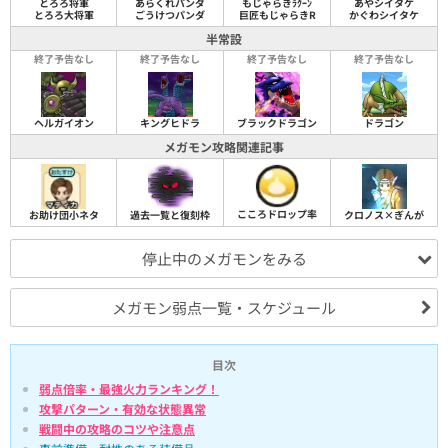
とろろ将軍
あらくれパンダ
もじゃらきﾗｸｰﾝ
あやシイタケ
とろろ大将軍
ごうけつパンダ
巨匠もじゃらきR
かぐわシイタケ
半常設
終了予告なし
終了予告なし
終了予告なし
終了予告なし
ヘルガイオン
キングヒドラ
ブラックドラゴン
ドラゴン
メガモン攻略関連記事
こころドロップ率
お助け団小ネタ
過去一覧と復刻枠
クロノス×ぎんが
停止中のメガモンをみる
メガモン弱点一覧・スケジュール
目次
弱点倍率・最強火力ランキング！
攻撃パターン・有効な状態異常
戦闘中の攻略のコツや注意点