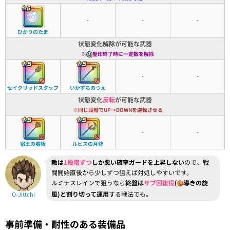
-
-
-
ひかりのたま
状態変化解除が可能な武器
※
聖印終了時に一定数を解除
-
-
セイクリッドスタッフ
いかずちのつえ
状態変化
反転
が可能な武器
※同じ段階でUP→DOWNを逆転させる
-
-
宿王の看板
ルビスの月斧
敵は
1段階ずつ
しか悪い確率ガードを上昇しない
ので、戦
闘開始直後から少しずつ狙えば対処しやすいです。
ルミナスレインで狙うなら
終盤は
サブ回復役
(
導きの旋
風)と割り切って運用
する戦法でも。
O-Jittchi
事前準備・耐性のある装備品