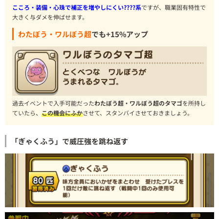
こころ・装備・心珠で補正を増やしにくい????系
ですが、職業固有特性で
大きく与ダメを伸ばせます。
わたぼう・ワルぼう超
でも+15%アップ
過去イベントで入手可能だった
わたぼう超・ワルぼう超のタマゴ
を所持し
ていたら、
この機会にふか
させて、スタンバイさせておきましょう。
「ぎゃくふう」で威圧強を跳ね返す