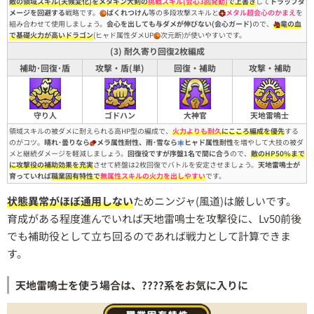
敵の領域スキル(天候変化)をメタキン大剣の
挑戦スキル(会心3回発動)
で上書き
して
トラップダ
メージを回避する
戦略です。
ばくれつけん
等の多段攻撃スキルと
メタル超会心のかまえ
を
組み合わせて使用しましょう。
会心を出しても与ダメが伸びない(会心ガード)
ので、
竜の血
で基礎火力が高いドラゴン
(ヒャド属性ダメUP
次元断)が使いやすいです。
(3) 耐久寄り回復2枚編成
補助･回復･盾
攻撃・盾(単)
回復・補助
攻撃・補助
守り人
大神官
天地雷鳴士
ゴドハン
領域スキルの被ダメに耐えられる高HP型の編成で、
火力よりも耐久
にこころ編成を優先
する
のがコツ。
晴れ･曇りなら
メラ属性耐性、雨･雪なら
ヒャド属性耐性
を増やして大技の被ダ
メと継続ダメージを軽減しましょう。
回復役ですが序盤1名で間に合う
ので、
敵のHP50%まで
に攻撃役の補助効果を充実
させて終盤は2枚回復でバトルを安定させましょう。
天地雷鳴士が
育っていれば
職業固有特性で
無属性スキルの火力を出しやすい
です。
状態異常がほぼ通用しない
ためニンジャ(風道)は厳しいです。
育成がある程度進んでいれば天地雷鳴士を攻撃役に、Lv50前後
でも補助役として立ち回るのであれば戦力として計算できま
す。
天地雷鳴士を使う場合は、????系をお気に入りに