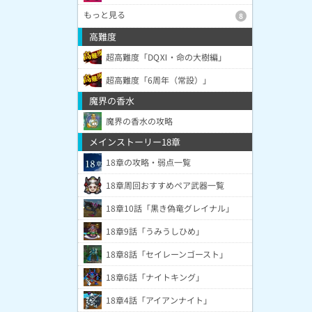
もっと見る
8
高難度
超高難度「DQⅪ・命の大樹編」
超高難度「6周年（常設）」
魔界の香水
魔界の香水の攻略
メインストーリー18章
18章の攻略・弱点一覧
18章周回おすすめペア武器一覧
18章10話「黒き偽竜グレイナル」
18章9話「うみうしひめ」
18章8話「セイレーンゴースト」
18章6話「ナイトキング」
18章4話「アイアンナイト」