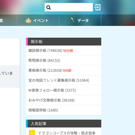
8章
イベント
データ
掲示板
雑談掲示板 (748638)
56分前
質問掲示板 (84153)
愚痴掲示板 (213658)
9分前
していま
宝の地図フレンド募集掲示板 (51964)
W家族フォロー掲示板 (3375)
おみやげ交換掲示板 (38188)
情報提供板 (1680)
人気記事
1
ドラゴンコープスの攻略・弱点倍率