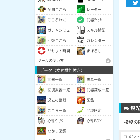
全国こころ
レーダー
こころﾁｪｯｶｰ
武器ﾁｪｯｶｰ
ガチャシミュ
スキル検証
回復こころ
カレンダー
リセット時間
まぼろし
ツールの使い方
4
データ（検索機能付き）
武器一覧
防具一覧
回復武器一覧
武器錬成一覧
過去の武器
図鑑
観光
こころ一覧
地域限定
心珠S+/S
心珠BOX
投稿の
なかま図鑑