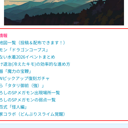
00:00
/
01:34
情報
地図一覧（投稿＆配布できます！）
モン「ドラゴンコープス」
ない水着2026イベントまとめ
け退治(冷えたキモ)の効率的な進め方
器「魔力の宝鞭」
Wピックアップ復刻ガチャ
ら「タタリ御前（強）」
ろしのSPメガモン出現場所一覧
ろしのSPメガモンの弱点一覧
百式「怪人編」
家コラボ（どんぶりスライム覚醒）