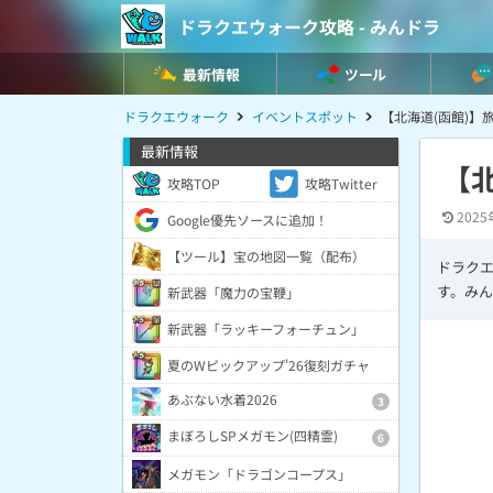
ドラクエウォーク攻略 - みんドラ
最新情報
ツール
ドラクエウォーク
イベントスポット
【北海道(函館)】
最新情報
【
攻略TOP
攻略Twitter
2025
Google優先ソースに追加！
【ツール】宝の地図一覧（配布）
ドラクエ
す。みん
新武器「魔力の宝鞭」
新武器「ラッキーフォーチュン」
夏のWピックアップ'26復刻ガチャ
あぶない水着2026
3
まぼろしSPメガモン(四精霊)
6
メガモン「ドラゴンコープス」