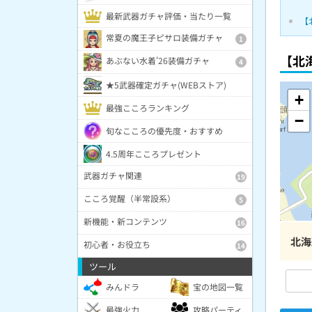
最新武器ガチャ評価・当たり一覧
【
常夏の魔王子ピサロ装備ガチャ
1
【北海
あぶない水着'26装備ガチャ
4
★5武器確定ガチャ(WEBストア)
+
最強こころランキング
−
旬なこころの優先度・おすすめ
4.5周年こころプレゼント
武器ガチャ関連
19
こころ覚醒（半常設系）
5
新機能・新コンテンツ
16
北海
初心者・お役立ち
14
ツール
みんドラ
宝の地図一覧
最強火力
攻略パーティ