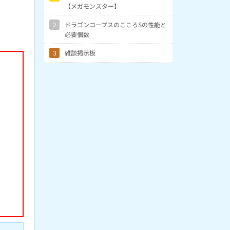
【メガモンスター】
2
ドラゴンコープスのこころSの性能と
必要個数
3
雑談掲示板