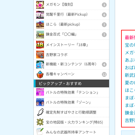
メガモン【復刻】
3
覚醒千里行（最新Pickup）
8
ほこら（最新pickup）
7
錬金百式「〇〇編」
7
最新
宝の
メインストーリー「18章」
メガ
吉野家コラボ
あぶ
新機能・新コンテンツ（6周年）
4
おば
各種キャンペーン
新武
12
夏の
ピックアップ・おすすめ
ほこ
バトルの特殊効果「テンション」
まぼ
バトルの特殊効果「ゾーン」
まぼ
確定先制すばやさと行動順調整
錬金
吉野
宝の地図版・火力ランキング(特85)
みんなの武器所持率アンケート