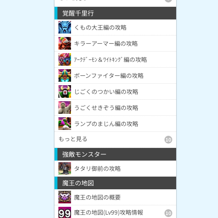
覚醒千里行
くもの大王編の攻略
キラーアーマー編の攻略
ｱｰｸﾃﾞｰﾓﾝ＆ﾜｲﾄｷﾝｸﾞ編の攻略
ボーンファイター編の攻略
じごくのつかい編の攻略
うごくせきぞう編の攻略
ランプのまじん編の攻略
もっと見る
10
強敵モンスター
タタリ御前の攻略
魔王の地図
魔王の地図の概要
魔王の地図(Lv99)攻略情報
10