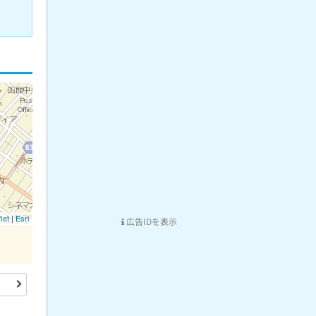
let
|
Esri
広告IDを表示