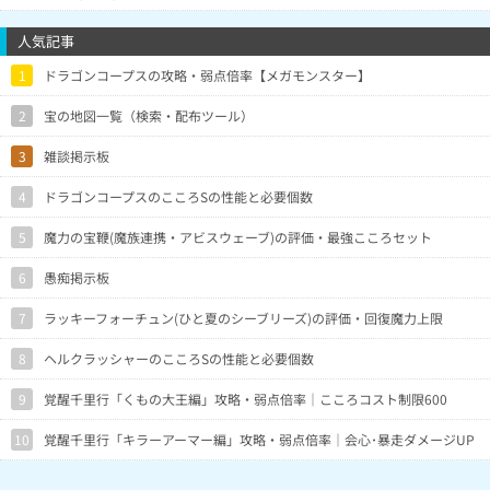
人気記事
1
ドラゴンコープスの攻略・弱点倍率【メガモンスター】
2
宝の地図一覧（検索・配布ツール）
3
雑談掲示板
4
ドラゴンコープスのこころSの性能と必要個数
5
魔力の宝鞭(魔族連携・アビスウェーブ)の評価・最強こころセット
6
愚痴掲示板
7
ラッキーフォーチュン(ひと夏のシーブリーズ)の評価・回復魔力上限
8
ヘルクラッシャーのこころSの性能と必要個数
9
覚醒千里行「くもの大王編」攻略・弱点倍率｜こころコスト制限600
10
覚醒千里行「キラーアーマー編」攻略・弱点倍率｜会心･暴走ダメージUP