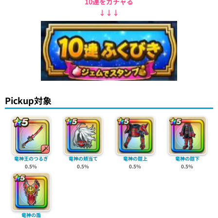
10連をガチャる
↓↓↓
Pickup対象
竜神王のつるぎ
竜神の頬当て
竜神の鎧上
竜神の鎧下
0.5%
0.5%
0.5%
0.5%
竜神の盾