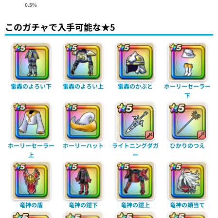
0.5%
このガチャで入手可能な★5
雷轟のよろい下
雷轟のよろい上
雷轟のかぶと
ホーリーセーラー
下
ホーリーセーラー
ホーリーハット
ライトニングダガ
ひかりのつえ
上
ー
竜神の盾
竜神の鎧下
竜神の鎧上
竜神の頬当て