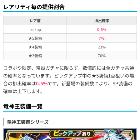
レアリティ毎の提供割合
レア度
排出確率
pickup
0.5％
★5装備
7%
★4装備
23%
★3装備
70%
コラボや限定、常設ガチャに限らず、数値的には全ガチャ共通
の確率となっています。ピックアップ中の★5装備1点狙いの場
合の排出確率は
0.5%
です。新登場の装備数により、SP装備の
確率は上下します。
竜神王装備一覧
竜神王装備シリーズ