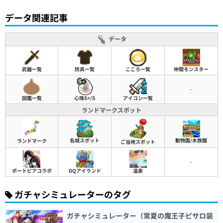
データ関連記事
データ
武器一覧
防具一覧
こころ一覧
仲間モンスター
-
図鑑一覧
心珠S+/S
アイコン一覧
ランドマークスポット
名城スポット
動物園/水族館
ランドマーク
ご当地スポット
-
ポートピアコラボ
DQアイランド
温泉
ガチャシミュレーターのタグ
ガチャシミュレーター（常夏の魔王子ピサロ装