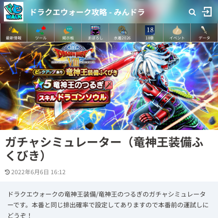
ドラクエウォーク攻略 - みんドラ
最新情報
ツール
掲示板
まぼろし
水着2026
18章
イベント
データ
ガチャシミュレーター（竜神王装備ふ
くびき）
2022年6月6日 16:12
ドラクエウォークの竜神王装備/竜神王のつるぎのガチャシミュレータ
ーです。本番と同じ排出確率で設定してありますので本番前の運試しに
どうぞ！