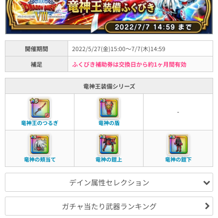
開催期間
2022/5/27(金)15:00～7/7(木)14:59
補足
ふくびき補助券は交換日から約1ヶ月間有効
竜神王装備シリーズ
-
竜神王のつるぎ
竜神の盾
竜神の頬当て
竜神の鎧上
竜神の鎧下
デイン属性セレクション
ガチャ当たり武器ランキング