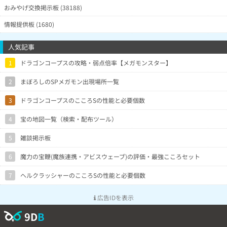
おみやげ交換掲示板 (38188)
情報提供板 (1680)
人気記事
1
ドラゴンコープスの攻略・弱点倍率【メガモンスター】
2
まぼろしのSPメガモン出現場所一覧
3
ドラゴンコープスのこころSの性能と必要個数
4
宝の地図一覧（検索・配布ツール）
5
雑談掲示板
6
魔力の宝鞭(魔族連携・アビスウェーブ)の評価・最強こころセット
7
ヘルクラッシャーのこころSの性能と必要個数
広告IDを表示
9D
B