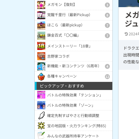
メガモン【復刻】
3
メ
覚醒千里行（最新Pickup）
8
ジ
ほこら（最新pickup）
7
2024
錬金百式「〇〇編」
7
メインストーリー「18章」
ドラク
出現時間
吉野家コラボ
の性能
新機能・新コンテンツ（6周年）
4
各種キャンペーン
12
ピックアップ・おすすめ
バトルの特殊効果「テンション」
バトルの特殊効果「ゾーン」
確定先制すばやさと行動順調整
宝の地図版・火力ランキング(特85)
みんなの武器所持率アンケート