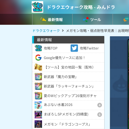
ドラクエウォーク攻略 - みんドラ
最新情報
ツール
ドラクエウォーク
メガモン攻略・弱点耐性早見表｜出現時
最新情報
攻略TOP
攻略Twitter
Google優先ソースに追加！
【ツール】宝の地図一覧（配布）
新武器「魔力の宝鞭」
新武器「ラッキーフォーチュン」
夏のWピックアップ'26復刻ガチャ
あぶない水着2026
4
まぼろしSPメガモン(四精霊)
6
メガモン「ドラゴンコープス」