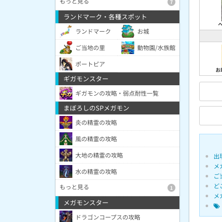
もっと見る
7
ランドマーク・各種スポット
ランドマーク
お城
ご当地の里
動物園/水族館
ポートピア
お
ギガモンスター
ギガモンの攻略・弱点耐性一覧
まぼろしのSPメガモン
炎の精霊の攻略
風の精霊の攻略
大地の精霊の攻略
出
メ
水の精霊の攻略
ご
ど
もっと見る
1
メ
メガモンスター
ドラゴンコープスの攻略