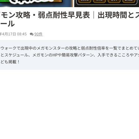
ガモン攻略・弱点耐性早見表｜出現時間と
ュール
年4月17日 08:45
90件
エウォークで出現中のメガモンスターの攻略と弱点耐性倍率を一覧でまとめて
とスケジュール、メガモンのHPや簡易攻撃パターン、入手できるこころやア
なども掲載！
L
/
U
o
n
a
m
d
u
e
t
d
e
:
6
2
.
9
0
%