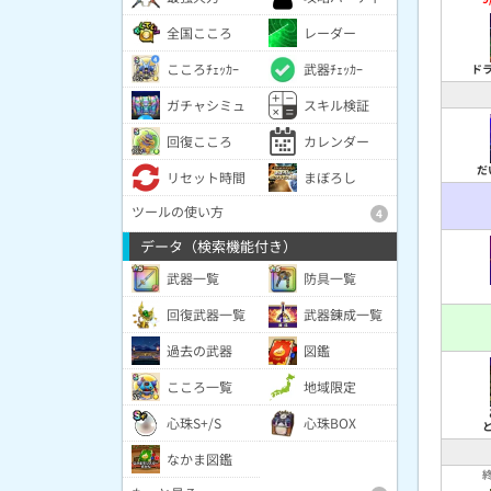
全国こころ
レーダー
こころﾁｪｯｶｰ
武器ﾁｪｯｶｰ
ド
ガチャシミュ
スキル検証
回復こころ
カレンダー
だ
リセット時間
まぼろし
ツールの使い方
4
データ（検索機能付き）
武器一覧
防具一覧
回復武器一覧
武器錬成一覧
過去の武器
図鑑
こころ一覧
地域限定
心珠S+/S
心珠BOX
なかま図鑑