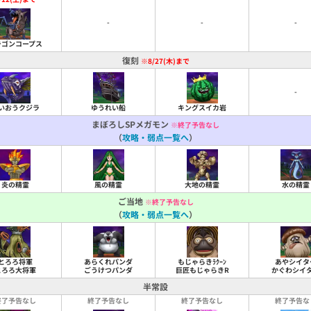
-
-
-
ラゴンコープス
復刻
※8/27(木)まで
-
いおうクジラ
ゆうれい船
キングスイカ岩
まぼろしSPメガモン
※終了予告なし
（
攻略・弱点一覧へ
）
炎の精霊
風の精霊
大地の精霊
水の精霊
ご当地
※終了予告なし
（
攻略・弱点一覧へ
）
とろろ将軍
あらくれパンダ
もじゃらきﾗｸｰﾝ
あやシイタ
とろろ大将軍
ごうけつパンダ
巨匠もじゃらきR
かぐわシイ
半常設
終了予告なし
終了予告なし
終了予告なし
終了予告な