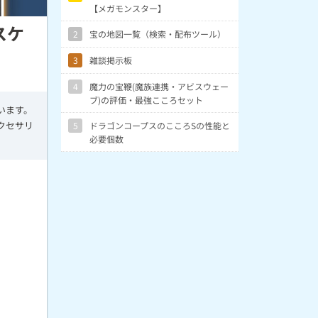
【メガモンスター】
スケ
2
宝の地図一覧（検索・配布ツール）
3
雑談掲示板
4
魔力の宝鞭(魔族連携・アビスウェー
ブ)の評価・最強こころセット
います。
クセサリ
5
ドラゴンコープスのこころSの性能と
必要個数