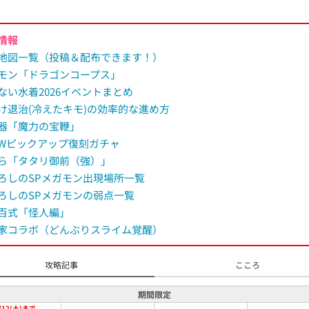
情報
地図一覧（投稿＆配布できます！）
モン「ドラゴンコープス」
ない水着2026イベントまとめ
け退治(冷えたキモ)の効率的な進め方
器「魔力の宝鞭」
Wピックアップ復刻ガチャ
ら「タタリ御前（強）」
ろしのSPメガモン出現場所一覧
ろしのSPメガモンの弱点一覧
百式「怪人編」
家コラボ（どんぶりスライム覚醒）
攻略記事
こころ
期間限定
/12(土)まで