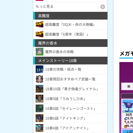
もっと見る
8
高難度
超高難度「DQⅪ・命の大樹編」
超高難度「6周年（常設）」
魔界の香水
魔界の香水の攻略
メガ
メインストーリー18章
18章の攻略・弱点一覧
18章周回おすすめペア武器一覧
敵
18章10話「黒き偽竜グレイナル」
18章9話「うみうしひめ」
18章8話「セイレーンゴースト」
30万
18章6話「ナイトキング」
0.7
0.7
0.7
18章4話「アイアンナイト」