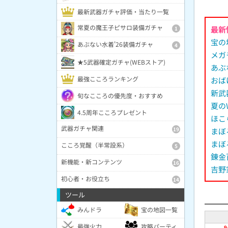
最新武器ガチャ評価・当たり一覧
常夏の魔王子ピサロ装備ガチャ
最新
1
宝の
あぶない水着'26装備ガチャ
4
メガ
★5武器確定ガチャ(WEBストア)
あぶ
最強こころランキング
おば
新武
旬なこころの優先度・おすすめ
夏の
4.5周年こころプレゼント
ほこ
武器ガチャ関連
19
まぼ
まぼ
こころ覚醒（半常設系）
5
錬金
新機能・新コンテンツ
16
吉野
初心者・お役立ち
14
ツール
みんドラ
宝の地図一覧
最強火力
攻略パーティ
9