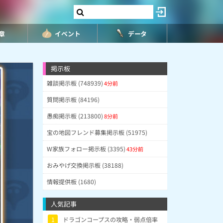
8章
イベント
データ
掲示板
雑談掲示板 (748939)
4分前
質問掲示板 (84196)
愚痴掲示板 (213800)
8分前
宝の地図フレンド募集掲示板 (51975)
W家族フォロー掲示板 (3395)
43分前
おみやげ交換掲示板 (38188)
情報提供板 (1680)
人気記事
1
ドラゴンコープスの攻略・弱点倍率