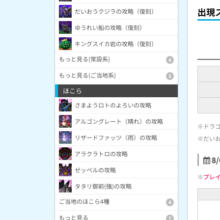
出現
だいおうクジラの攻略（復刻）
ゆうれい船の攻略（復刻）
キングスイカ岩の攻略（復刻）
もっと見る(常設系)
4
もっと見る(ご当地系)
5
ほこら
さまようロトのよろいの攻略
アルゴングレート（晴れ）の攻略
※ドラ
リザードファッツ（雨）の攻略
※だい
アラクラトロの攻略
8
ゼッペルの攻略
※
プレ
タタリ御前(強)の攻略
ご当地のほこら4種
4
もっと見る
7