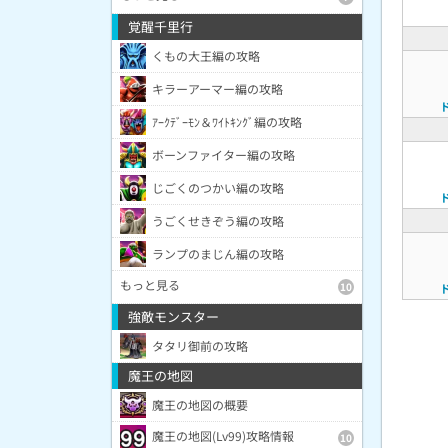
覚醒千里行
くもの大王編の攻略
キラーアーマー編の攻略
ｱｰｸﾃﾞｰﾓﾝ＆ﾜｲﾄｷﾝｸﾞ編の攻略
ボーンファイター編の攻略
じごくのつかい編の攻略
うごくせきぞう編の攻略
ランプのまじん編の攻略
もっと見る
10
強敵モンスター
タタリ御前の攻略
魔王の地図
魔王の地図の概要
魔王の地図(Lv99)攻略情報
10