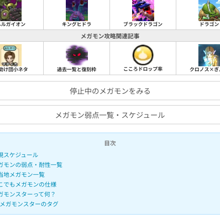
ヘルガイオン
キングヒドラ
ブラックドラゴン
ドラゴン
メガモン攻略関連記事
こころドロップ率
助け団小ネタ
過去一覧と復刻枠
クロノス×ぎ
停止中のメガモンをみる
メガモン弱点一覧・スケジュール
目次
現スケジュール
ガモンの弱点・耐性一覧
当地メガモン一覧
こでもメガモンの仕様
ガモンスターって何？
メガモンスターのタグ