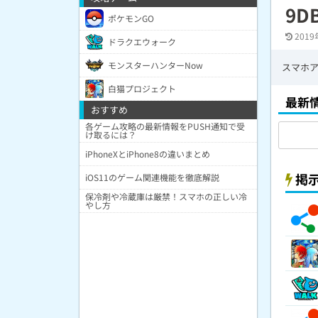
9D
ポケモンGO
2019
ドラクエウォーク
モンスターハンターNow
スマホア
白猫プロジェクト
最新
おすすめ
各ゲーム攻略の最新情報をPUSH通知で受
け取るには？
iPhoneXとiPhone8の違いまとめ
掲
iOS11のゲーム関連機能を徹底解説
保冷剤や冷蔵庫は厳禁！スマホの正しい冷
やし方