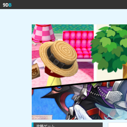
9D
B
攻略ゲーム