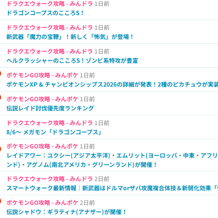
ドラクエウォーク攻略 - みんドラ
1日前
ドラゴンコープスのこころS！
ドラクエウォーク攻略 - みんドラ
1日前
新武器「魔力の宝鞭」！新しく「怖気」が登場！
ドラクエウォーク攻略 - みんドラ
1日前
ヘルクラッシャーのこころS！ゾンビ系特攻が豊富
ポケモンGO攻略 - みんポケ
1日前
ポケモンXP & チャンピオンシップス2026の詳細が発表！2種のピカチュウが実
ポケモンGO攻略 - みんポケ
1日前
伝説レイド討伐優先度ランキング
ドラクエウォーク攻略 - みんドラ
1日前
8/6～ メガモン「ドラゴンコープス」
ポケモンGO攻略 - みんポケ
1日前
レイドアワー：ユクシー(アジア太平洋)・エムリット(ヨーロッパ・中東・アフ
ンド)・アグノム(南北アメリカ・グリーンランド)が開催！
ドラクエウォーク攻略 - みんドラ
2日前
スマートウォーク最新情報｜新武器はドルマorザバ攻魔複合体技＆新弱化効果「
ポケモンGO攻略 - みんポケ
2日前
伝説シャドウ：ギラティナ(アナザー)が開催！