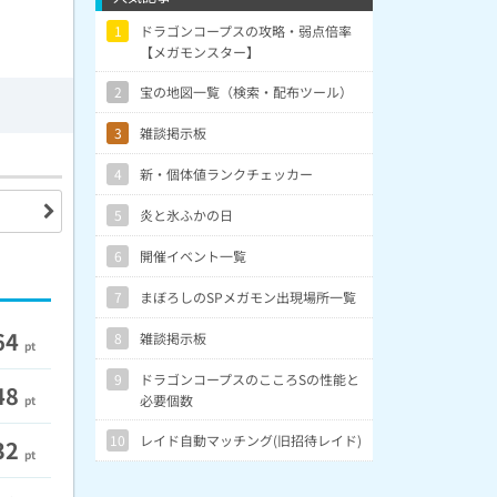
1
ドラゴンコープスの攻略・弱点倍率
【メガモンスター】
2
宝の地図一覧（検索・配布ツール）
3
雑談掲示板
4
新・個体値ランクチェッカー
5
炎と氷ふかの日
6
開催イベント一覧
7
まぼろしのSPメガモン出現場所一覧
64
8
雑談掲示板
pt
9
ドラゴンコープスのこころSの性能と
48
必要個数
pt
10
レイド自動マッチング(旧招待レイド)
32
pt