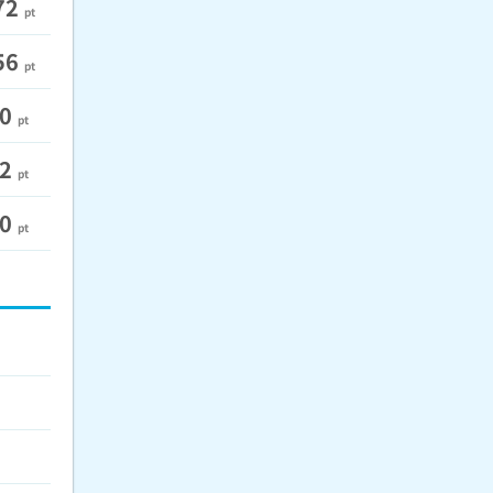
72
pt
56
pt
80
pt
52
pt
40
pt