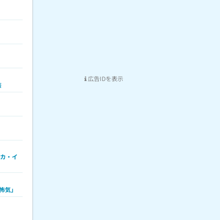
広告IDを表示
装
リカ・イ
怖気」