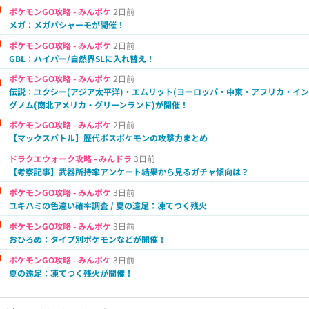
ポケモンGO攻略 - みんポケ
2日前
メガ：メガバシャーモが開催！
ポケモンGO攻略 - みんポケ
2日前
GBL：ハイパー/自然界SLに入れ替え！
ポケモンGO攻略 - みんポケ
2日前
伝説：ユクシー(アジア太平洋)・エムリット(ヨーロッパ・中東・アフリカ・イン
グノム(南北アメリカ・グリーンランド)が開催！
ポケモンGO攻略 - みんポケ
2日前
【マックスバトル】歴代ボスポケモンの攻撃力まとめ
ドラクエウォーク攻略 - みんドラ
3日前
【考察記事】武器所持率アンケート結果から見るガチャ傾向は？
ポケモンGO攻略 - みんポケ
3日前
ユキハミの色違い確率調査 / 夏の遠足：凍てつく残火
ポケモンGO攻略 - みんポケ
3日前
おひろめ：タイプ別ポケモンなどが開催！
ポケモンGO攻略 - みんポケ
3日前
夏の遠足：凍てつく残火が開催！