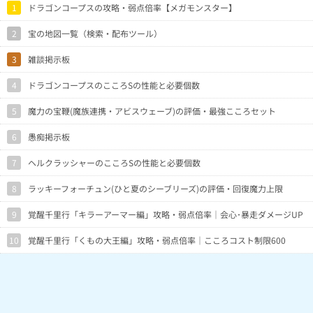
1
ドラゴンコープスの攻略・弱点倍率【メガモンスター】
2
宝の地図一覧（検索・配布ツール）
3
雑談掲示板
4
ドラゴンコープスのこころSの性能と必要個数
5
魔力の宝鞭(魔族連携・アビスウェーブ)の評価・最強こころセット
6
愚痴掲示板
7
ヘルクラッシャーのこころSの性能と必要個数
8
ラッキーフォーチュン(ひと夏のシーブリーズ)の評価・回復魔力上限
9
覚醒千里行「キラーアーマー編」攻略・弱点倍率｜会心･暴走ダメージUP
10
覚醒千里行「くもの大王編」攻略・弱点倍率｜こころコスト制限600