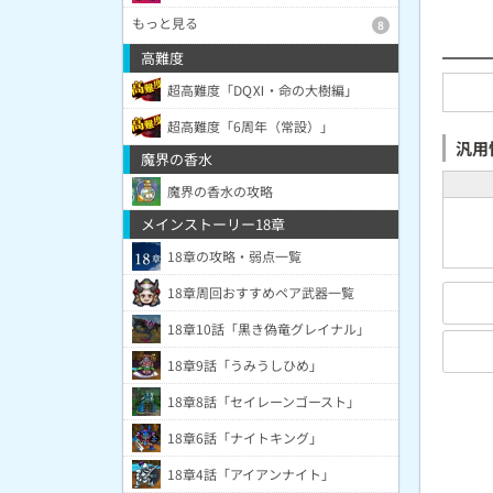
もっと見る
8
高難度
超高難度「DQⅪ・命の大樹編」
超高難度「6周年（常設）」
汎用
魔界の香水
魔界の香水の攻略
メインストーリー18章
18章の攻略・弱点一覧
18章周回おすすめペア武器一覧
18章10話「黒き偽竜グレイナル」
18章9話「うみうしひめ」
18章8話「セイレーンゴースト」
18章6話「ナイトキング」
18章4話「アイアンナイト」