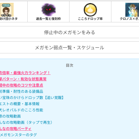
こころドロップ率
助け団小ネタ
過去一覧と復刻枠
クロノス×ぎ
停止中のメガモンをみる
メガモン弱点一覧・スケジュール
目次
点倍率・最強火力ランキング！
撃パターン・有効な状態異常
闘中の攻略のコツや注意点
前準備・耐性のある装備品
い宝珠のかけらドロップ数【追い覚醒】
エストの概要・基本情報
犬レオパルドのこころ性能
際の攻略動画
んなの攻略動画（タップで再生）
んなの攻略パーティ
メガモンスターのタグ