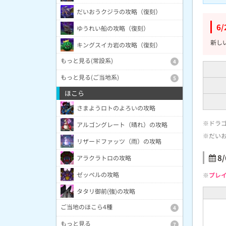
だいおうクジラの攻略（復刻）
6
ゆうれい船の攻略（復刻）
新し
キングスイカ岩の攻略（復刻）
もっと見る(常設系)
4
もっと見る(ご当地系)
5
ほこら
さまようロトのよろいの攻略
※ドラ
アルゴングレート（晴れ）の攻略
※だい
リザードファッツ（雨）の攻略
8
アラクラトロの攻略
ゼッペルの攻略
※
プレ
タタリ御前(強)の攻略
ご当地のほこら4種
4
もっと見る
7