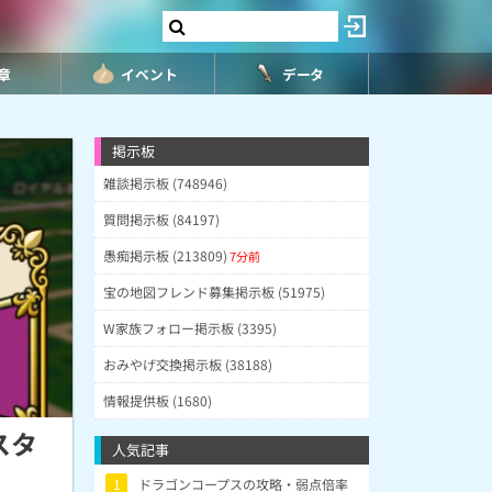
8章
イベント
データ
掲示板
雑談掲示板 (748946)
質問掲示板 (84197)
愚痴掲示板 (213809)
7分前
宝の地図フレンド募集掲示板 (51975)
W家族フォロー掲示板 (3395)
おみやげ交換掲示板 (38188)
情報提供板 (1680)
スタ
人気記事
1
ドラゴンコープスの攻略・弱点倍率