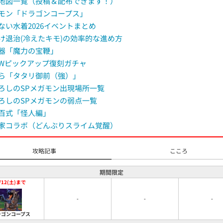
地図一覧（投稿＆配布できます！）
u
モン「ドラゴンコープス」
t
ない水着2026イベントまとめ
e
け退治(冷えたキモ)の効率的な進め方
器「魔力の宝鞭」
Wピックアップ復刻ガチャ
ら「タタリ御前（強）」
ろしのSPメガモン出現場所一覧
ろしのSPメガモンの弱点一覧
百式「怪人編」
家コラボ（どんぶりスライム覚醒）
攻略記事
こころ
期間限定
/12(土)まで
-
-
-
ラゴンコープス