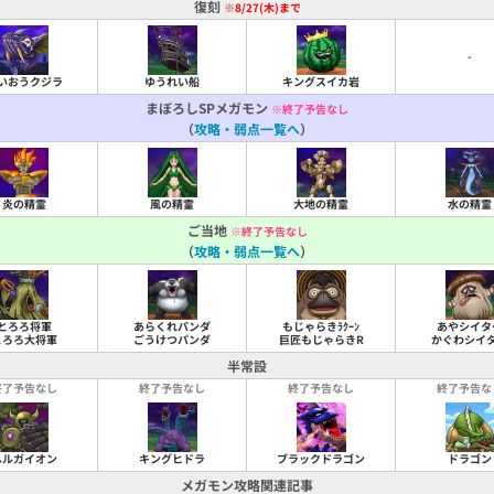
復刻
※8/27(木)まで
-
いおうクジラ
ゆうれい船
キングスイカ岩
まぼろしSPメガモン
※終了予告なし
（
攻略・弱点一覧へ
）
炎の精霊
風の精霊
大地の精霊
水の精霊
ご当地
※終了予告なし
（
攻略・弱点一覧へ
）
とろろ将軍
あらくれパンダ
もじゃらきﾗｸｰﾝ
あやシイタ
とろろ大将軍
ごうけつパンダ
巨匠もじゃらきR
かぐわシイ
半常設
終了予告なし
終了予告なし
終了予告なし
終了予告な
ヘルガイオン
キングヒドラ
ブラックドラゴン
ドラゴン
メガモン攻略関連記事