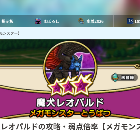
掲示板
まぼろし
水着2026
1
モンスター】
犬レオパルドの攻略・弱点倍率【メガモン
】