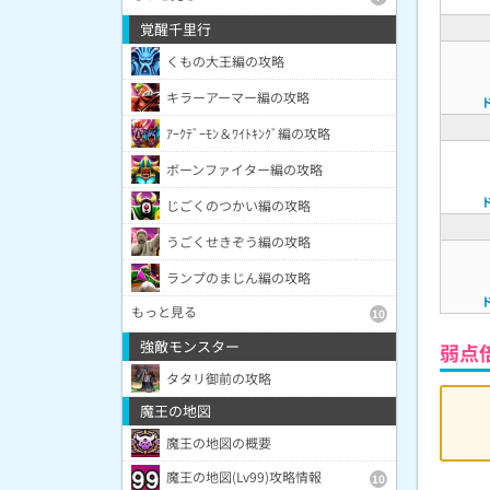
覚醒千里行
くもの大王編の攻略
キラーアーマー編の攻略
ｱｰｸﾃﾞｰﾓﾝ＆ﾜｲﾄｷﾝｸﾞ編の攻略
ボーンファイター編の攻略
じごくのつかい編の攻略
うごくせきぞう編の攻略
ランプのまじん編の攻略
もっと見る
10
強敵モンスター
弱点
タタリ御前の攻略
魔王の地図
魔王の地図の概要
魔王の地図(Lv99)攻略情報
10