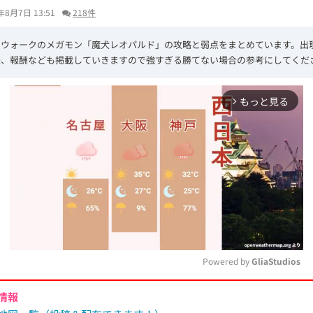
年8月7日 13:51
218件
エウォークのメガモン「魔犬レオパルド」の攻略と弱点をまとめています。出
法、報酬なども掲載していきますので強すぎる勝てない場合の参考にしてくだ
もっと見る
arrow_forward_ios
Powered by 
GliaStudios
情報
M