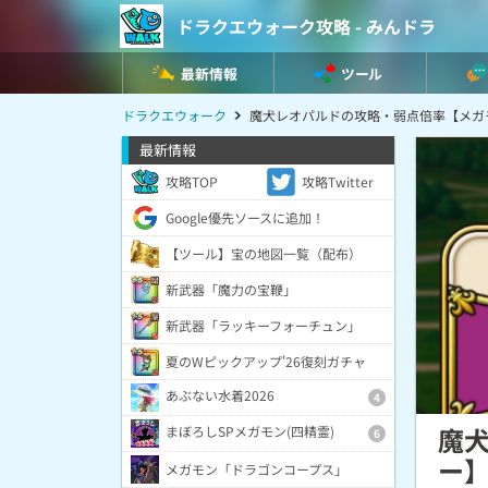
ドラクエウォーク攻略 - みんドラ
最新情報
ツール
ドラクエウォーク
魔犬レオパルドの攻略・弱点倍率【メガ
最新情報
攻略TOP
攻略Twitter
Google優先ソースに追加！
【ツール】宝の地図一覧（配布）
新武器「魔力の宝鞭」
新武器「ラッキーフォーチュン」
夏のWピックアップ'26復刻ガチャ
あぶない水着2026
4
魔
まぼろしSPメガモン(四精霊)
6
ー
メガモン「ドラゴンコープス」