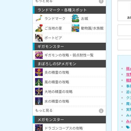
もっと見る
7
ランドマーク・各種スポット
お
ランドマーク
お城
ご当地の里
動物園/水族館
ポートピア
ギガモンスター
ギガモンの攻略・弱点耐性一覧
まぼろしのSPメガモン
弱
炎の精霊の攻略
攻
戦
風の精霊の攻略
事
大地の精霊の攻略
追
ク
水の精霊の攻略
魔
実
もっと見る
1
み
メガモンスター
み
ドラゴンコープスの攻略