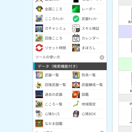
全国こころ
レーダー
こころﾁｪｯｶｰ
武器ﾁｪｯｶｰ
だ
ガチャシミュ
スキル検証
回復こころ
カレンダー
リセット時間
まぼろし
ツールの使い方
4
データ（検索機能付き）
武器一覧
防具一覧
回復武器一覧
武器錬成一覧
過去の武器
図鑑
こころ一覧
地域限定
心珠S+/S
心珠BOX
なかま図鑑