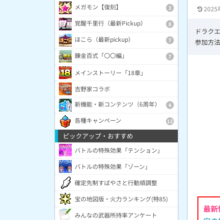
メガモン【復刻】
3
2025
覚醒千里行（最新Pickup）
8
ドラク
ほこら（最新pickup）
7
参加方
錬金百式「〇〇編」
7
メインストーリー「18章」
吉野家コラボ
新機能・新コンテンツ（6周年）
4
各種キャンペーン
12
ピックアップ・おすすめ
バトルの特殊効果「テンション」
バトルの特殊効果「ゾーン」
確定先制すばやさと行動順調整
宝の地図版・火力ランキング(特85)
最新
みんなの武器所持率アンケート