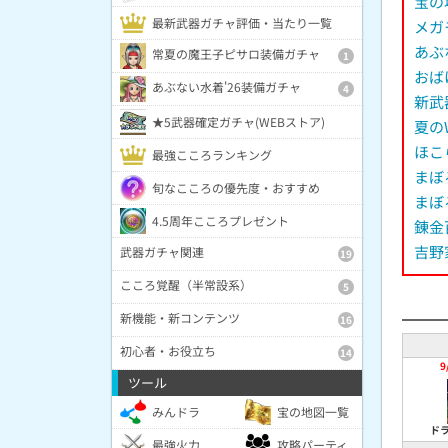
宝の
最新武器ガチャ評価・当たり一覧
メガ
あぶ
常夏の魔王子ピサロ装備ガチャ
1
おば
あぶない水着'26装備ガチャ
4
新武
★5武器確定ガチャ(WEBストア)
夏の
ほこ
最強こころランキング
まぼ
旬なこころの優先度・おすすめ
まぼ
4.5周年こころプレゼント
錬金
吉野
武器ガチャ関連
19
こころ覚醒（半常設系）
5
新機能・新コンテンツ
16
初心者・お役立ち
14
9
ツール
みんドラ
宝の地図一覧
ド
最強火力
攻略パーティ