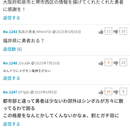
大阪府和泉市と堺市西区の情報を揚げてくれたくれた勇者
に感謝を！
返信する
12
10
No.1243
孤高の勇者/MhmIFDI
2025年5月30日
福井県に勇者おる？
返信数 (6)
9
23
No.1248
J2eJdik
2025年7月10日
みんドラにメガモン竜神王がない
返信する
34
9
No.1247
OFYgllc
2025年6月6日
都市部と違って勇者は少ないわ郊外はシンボルが方々に散
ってるわで困る
この格差をなんとかしてくんないかなぁ、割とガチ目に
返信する