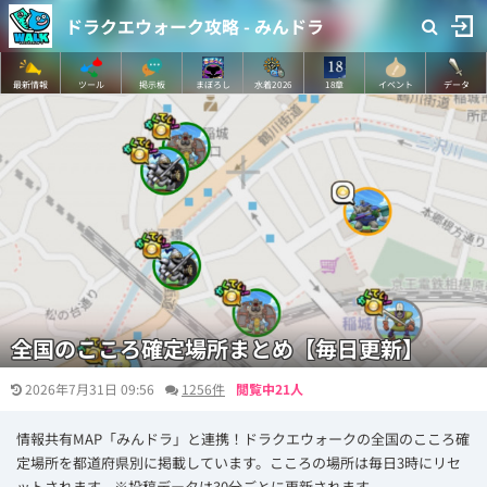
ドラクエウォーク攻略 - みんドラ
最新情報
ツール
掲示板
まぼろし
水着2026
18章
イベント
データ
全国のこころ確定場所まとめ【毎日更新】
2026年7月31日 09:56
1256件
閲覧中21人
情報共有MAP「みんドラ」と連携！ドラクエウォークの全国のこころ確
定場所を都道府県別に掲載しています。こころの場所は毎日3時にリセ
ットされます。※投稿データは30分ごとに更新されます