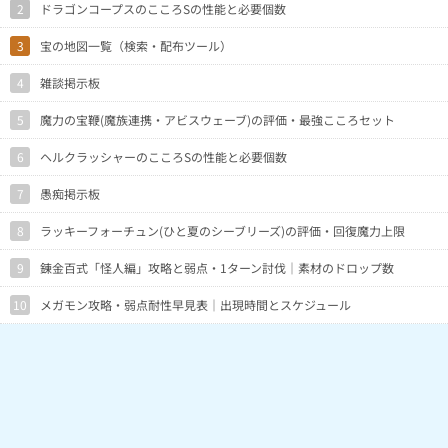
2
ドラゴンコープスのこころSの性能と必要個数
3
宝の地図一覧（検索・配布ツール）
4
雑談掲示板
5
魔力の宝鞭(魔族連携・アビスウェーブ)の評価・最強こころセット
6
ヘルクラッシャーのこころSの性能と必要個数
7
愚痴掲示板
8
ラッキーフォーチュン(ひと夏のシーブリーズ)の評価・回復魔力上限
9
錬金百式「怪人編」攻略と弱点・1ターン討伐｜素材のドロップ数
10
メガモン攻略・弱点耐性早見表｜出現時間とスケジュール