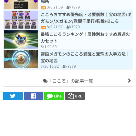
場所
8/6 21:39
k7979
こころおすすめ優先度・必要個数｜宝の地図/ギ
ガモン/メガモン/覚醒千里行/強敵/ほこら
8/6 21:37
k7979
最強こころランキング｜属性別おすすめ最適火
力セット
8/1 00:59
常設メガモンのこころ覚醒と宝珠の入手方法｜
宝の地図
7/30 15:32
k7979
「こころ」の記事一覧
Line
URL