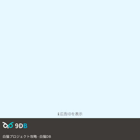
広告IDを表示
9D
B
白猫プロジェクト攻略 - 白猫DB