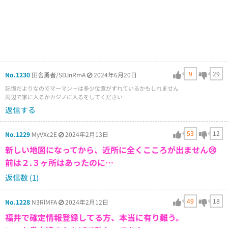
9
29
No.1230
田舎勇者/SDJnRmA
2024年6月20日
記憶だよりなのでマーマン＋は多少位置がずれているかもしれません
周辺で家に入るかカジノに入るをしてください
返信する
53
12
No.1229
MyVXc2E
2024年2月13日
新しい地図になってから、近所に全くこころが出ません😢
前は２.３ヶ所はあったのに…
返信数 (1)
49
18
No.1228
N3RlMFA
2024年2月12日
福井で確定情報登録してる方、本当に有り難う。