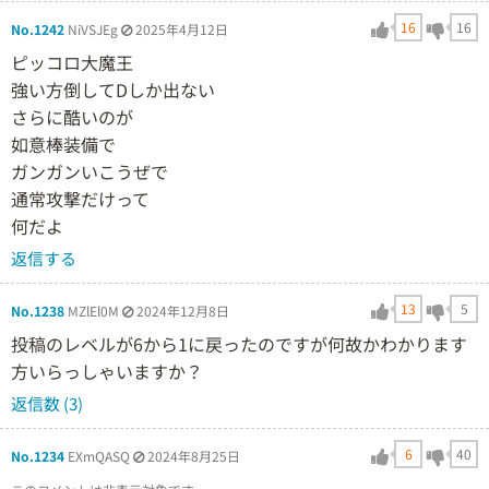
16
16
No.1242
NiVSJEg
2025年4月12日
ピッコロ大魔王
強い方倒してDしか出ない
さらに酷いのが
如意棒装備で
ガンガンいこうぜで
通常攻撃だけって
何だよ
返信する
13
5
No.1238
MZlEl0M
2024年12月8日
投稿のレベルが6から1に戻ったのですが何故かわかります
方いらっしゃいますか？
返信数 (3)
6
40
No.1234
EXmQASQ
2024年8月25日