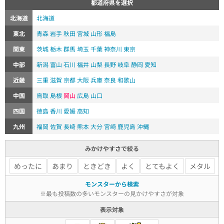
都道府県を選択
北海道
北海道
東北
青森
岩手
秋田
宮城
山形
福島
関東
茨城
栃木
群馬
埼玉
千葉
神奈川
東京
中部
新潟
富山
石川
福井
山梨
長野
岐阜
静岡
愛知
近畿
三重
滋賀
京都
大阪
兵庫
奈良
和歌山
中国
鳥取
島根
岡山
広島
山口
四国
徳島
香川
愛媛
高知
九州
福岡
佐賀
長崎
熊本
大分
宮崎
鹿児島
沖縄
みかけやすさで絞る
めったに
あまり
ときどき
よく
とてもよく
メタル
モンスターから検索
※最も投稿数の多いモンスターの見かけやすさが対象
表示対象