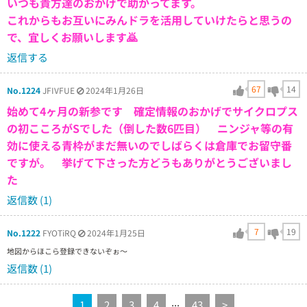
いつも貴方達のおかげで助かってます。
これからもお互いにみんドラを活用していけたらと思うの
で、宜しくお願いします🙇
返信する
67
14
No.1224
JFIVFUE
2024年1月26日
始めて4ヶ月の新参です 確定情報のおかげでサイクロプス
の初こころがSでした（倒した数6匹目） ニンジャ等の有
効に使える青枠がまだ無いのでしばらくは倉庫でお留守番
ですが。 挙げて下さった方どうもありがとうございまし
た
返信数 (1)
7
19
No.1222
FYOTiRQ
2024年1月25日
地図からほこら登録できないぞぉ～
返信数 (1)
...
1
2
3
4
43
>