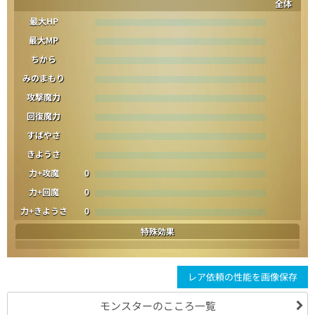
全体
最大HP
最大MP
ちから
みのまもり
攻撃魔力
回復魔力
すばやさ
きようさ
力+攻魔
0
力+回魔
0
力+きようさ
0
特殊効果
レア依頼の性能を画像保存
モンスターのこころ一覧