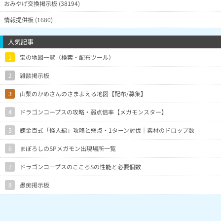
おみやげ交換掲示板 (38194)
情報提供板 (1680)
人気記事
1
宝の地図一覧（検索・配布ツール）
2
雑談掲示板
3
山梨のかめさんのさまよえる地図【配布/募集】
4
ドラゴンコープスの攻略・弱点倍率【メガモンスター】
5
錬金百式「怪人編」攻略と弱点・1ターン討伐｜素材のドロップ数
6
まぼろしのSPメガモン出現場所一覧
7
ドラゴンコープスのこころSの性能と必要個数
8
愚痴掲示板